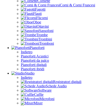
Cornette
Corni & Corni Francesi
Fagotti
Flauti
Flicorni
Oboe
Ottavini
Sassofoni
Trombe
Trombini
Tromboni
Pianoforti
Indietro
Pianoforti Acustici
Pianoforti da palco
Pianoforti digitali
Pianoforti ibridi
Studio
Indietro
Registratori digitali
Schede Audio
Software
Cuffie
Microfoni
Mixer