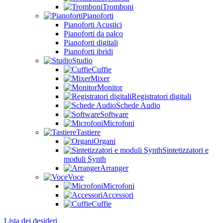
Tromboni
Pianoforti
Pianoforti Acustici
Pianoforti da palco
Pianoforti digitali
Pianoforti ibridi
Studio
Cuffie
Mixer
Monitor
Registratori digitali
Schede Audio
Software
Microfoni
Tastiere
Organi
Sintetizzatori e
moduli Synth
Arranger
Voce
Microfoni
Accessori
Cuffie
Lista dei desideri