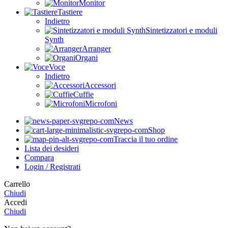
Monitor
Tastiere
Indietro
Sintetizzatori e moduli
Synth
Arranger
Organi
Voce
Indietro
Accessori
Cuffie
Microfoni
News
Shop
Traccia il tuo ordine
Lista dei desideri
Compara
Login / Registrati
Carrello
Chiudi
Accedi
Chiudi