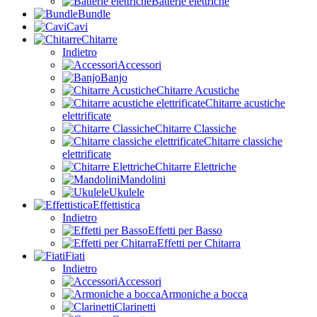
Batterie elettriche
Bundle
Cavi
Chitarre
Indietro
Accessori
Banjo
Chitarre Acustiche
Chitarre acustiche
elettrificate
Chitarre Classiche
Chitarre classiche
elettrificate
Chitarre Elettriche
Mandolini
Ukulele
Effettistica
Indietro
Effetti per Basso
Effetti per Chitarra
Fiati
Indietro
Accessori
Armoniche a bocca
Clarinetti