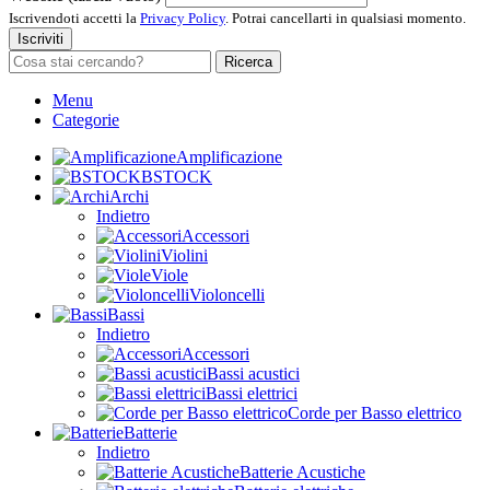
Iscrivendoti accetti la
Privacy Policy
. Potrai cancellarti in qualsiasi momento.
Iscriviti
Ricerca
Menu
Categorie
Amplificazione
BSTOCK
Archi
Indietro
Accessori
Violini
Viole
Violoncelli
Bassi
Indietro
Accessori
Bassi acustici
Bassi elettrici
Corde per Basso elettrico
Batterie
Indietro
Batterie Acustiche