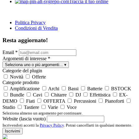
Traccia il tuo ordine
Politica Privacy
Condizioni di Vendita
Resta aggiornato!
Email
*
Argomenti di interesse
*
Seleziona uno o più argomenti...
▾
Categorie del plugin
Novità
Offerte
Categorie prodotto
Amplificazione
Archi
Bassi
Batterie
BSTOCK
Bundle
Cavi
Chitarre
DJ
Effettistica
EX-
DEMO
Fiati
OFFERTA
Percussioni
Pianoforti
Studio
Tastiere
Varie
Voce
Seleziona almeno un argomento per continuare.
Website (lascia vuoto)
Iscrivendoti accetti la
Privacy Policy
. Potrai cancellarti in qualsiasi momento.
Iscrivimi