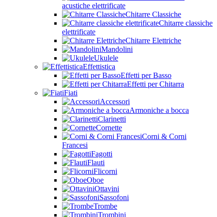
acustiche elettrificate
Chitarre Classiche
Chitarre classiche
elettrificate
Chitarre Elettriche
Mandolini
Ukulele
Effettistica
Effetti per Basso
Effetti per Chitarra
Fiati
Accessori
Armoniche a bocca
Clarinetti
Cornette
Corni & Corni
Francesi
Fagotti
Flauti
Flicorni
Oboe
Ottavini
Sassofoni
Trombe
Trombini