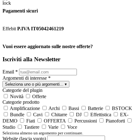
Pagamenti sicuri
Effebit
P.IVA IT05042461219
Vuoi essere aggiornato sulle nostre offerte?
Iscriviti alla Newsletter
Email
*
Argomenti di interesse
*
Seleziona uno o più argomenti...
▾
Categorie del plugin
Novità
Offerte
Categorie prodotto
Amplificazione
Archi
Bassi
Batterie
BSTOCK
Bundle
Cavi
Chitarre
DJ
Effettistica
EX-
DEMO
Fiati
OFFERTA
Percussioni
Pianoforti
Studio
Tastiere
Varie
Voce
Seleziona almeno un argomento per continuare.
Website (lascia vuoto)