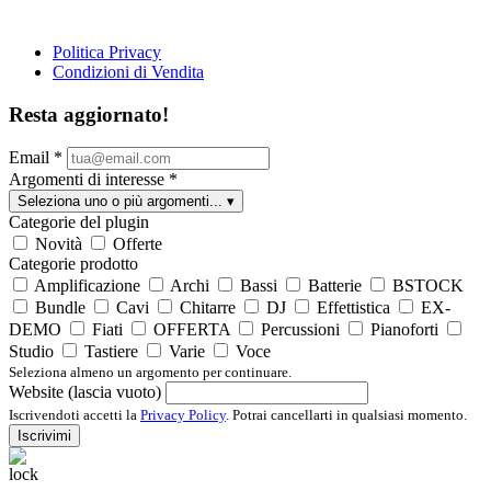
Politica Privacy
Condizioni di Vendita
Resta aggiornato!
Email
*
Argomenti di interesse
*
Seleziona uno o più argomenti...
▾
Categorie del plugin
Novità
Offerte
Categorie prodotto
Amplificazione
Archi
Bassi
Batterie
BSTOCK
Bundle
Cavi
Chitarre
DJ
Effettistica
EX-
DEMO
Fiati
OFFERTA
Percussioni
Pianoforti
Studio
Tastiere
Varie
Voce
Seleziona almeno un argomento per continuare.
Website (lascia vuoto)
Iscrivendoti accetti la
Privacy Policy
. Potrai cancellarti in qualsiasi momento.
Iscrivimi