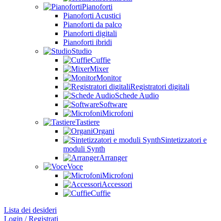
Pianoforti
Pianoforti Acustici
Pianoforti da palco
Pianoforti digitali
Pianoforti ibridi
Studio
Cuffie
Mixer
Monitor
Registratori digitali
Schede Audio
Software
Microfoni
Tastiere
Organi
Sintetizzatori e
moduli Synth
Arranger
Voce
Microfoni
Accessori
Cuffie
Lista dei desideri
Login / Registrati