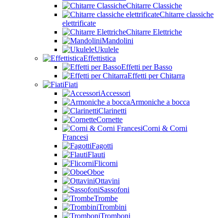
Chitarre Classiche
Chitarre classiche
elettrificate
Chitarre Elettriche
Mandolini
Ukulele
Effettistica
Effetti per Basso
Effetti per Chitarra
Fiati
Accessori
Armoniche a bocca
Clarinetti
Cornette
Corni & Corni
Francesi
Fagotti
Flauti
Flicorni
Oboe
Ottavini
Sassofoni
Trombe
Trombini
Tromboni