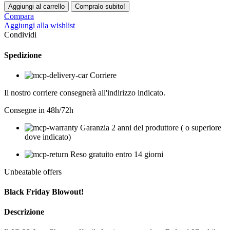
ROLAND
Aggiungi al carrello
Compralo subito!
JC-
Compara
22
Aggiungi alla wishlist
Jazz
Condividi
Chorus
quantità
Spedizione
Corriere
Il nostro corriere consegnerà all'indirizzo indicato.
Consegne in 48h/72h
Garanzia 2 anni del produttore ( o superiore
dove indicato)
Reso gratuito entro 14 giorni
Unbeatable offers
Black Friday Blowout!
Descrizione