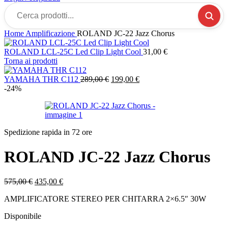
Cerca
prodotti...
Home
Amplificazione
ROLAND JC-22 Jazz Chorus
ROLAND LCL-25C Led Clip Light Cool
31,00
€
Torna ai prodotti
Il
Il
YAMAHA THR C112
289,00
€
199,00
€
prezzo
prezzo
-24%
originale
attuale
era:
è:
289,00 €.
199,00 €.
Spedizione rapida in 72 ore
ROLAND JC-22 Jazz Chorus
Il
Il
575,00
€
435,00
€
prezzo
prezzo
AMPLIFICATORE STEREO PER CHITARRA 2×6.5″ 30W
originale
attuale
era:
è:
Disponibile
575,00 €.
435,00 €.