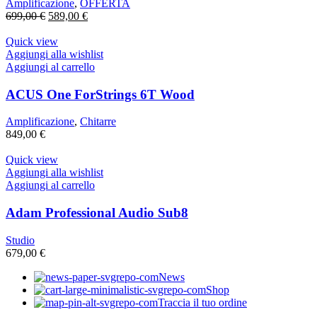
Amplificazione
,
OFFERTA
Il
Il
699,00
€
589,00
€
prezzo
prezzo
originale
attuale
Quick view
era:
è:
Aggiungi alla wishlist
699,00 €.
589,00 €.
Aggiungi al carrello
ACUS One ForStrings 6T Wood
Amplificazione
,
Chitarre
849,00
€
Quick view
Aggiungi alla wishlist
Aggiungi al carrello
Adam Professional Audio Sub8
Studio
679,00
€
News
Shop
Traccia il tuo ordine