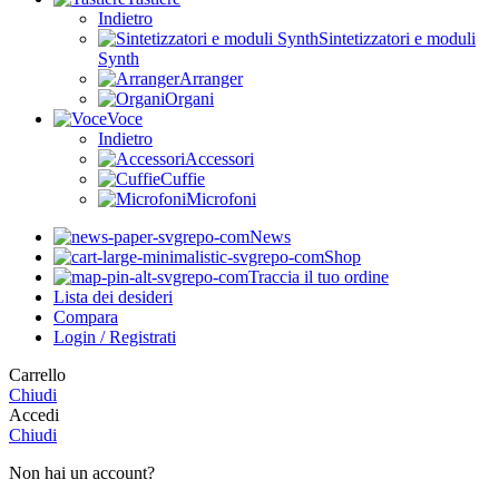
Indietro
Sintetizzatori e moduli
Synth
Arranger
Organi
Voce
Indietro
Accessori
Cuffie
Microfoni
News
Shop
Traccia il tuo ordine
Lista dei desideri
Compara
Login / Registrati
Carrello
Chiudi
Accedi
Chiudi
Non hai un account?