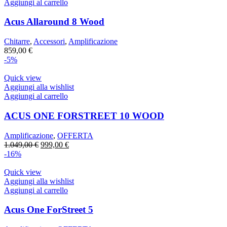
Aggiungi al carrello
Acus Allaround 8 Wood
Chitarre
,
Accessori
,
Amplificazione
859,00
€
-5%
Quick view
Aggiungi alla wishlist
Aggiungi al carrello
ACUS ONE FORSTREET 10 WOOD
Amplificazione
,
OFFERTA
Il
Il
1.049,00
€
999,00
€
prezzo
prezzo
-16%
originale
attuale
era:
è:
Quick view
1.049,00 €.
999,00 €.
Aggiungi alla wishlist
Aggiungi al carrello
Acus One ForStreet 5