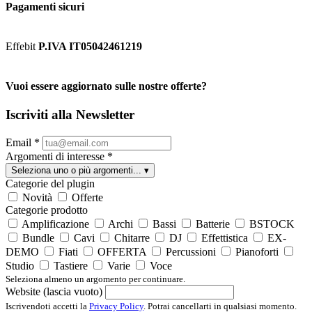
Pagamenti sicuri
Effebit
P.IVA IT05042461219
Vuoi essere aggiornato sulle nostre offerte?
Iscriviti alla Newsletter
Email
*
Argomenti di interesse
*
Seleziona uno o più argomenti...
▾
Categorie del plugin
Novità
Offerte
Categorie prodotto
Amplificazione
Archi
Bassi
Batterie
BSTOCK
Bundle
Cavi
Chitarre
DJ
Effettistica
EX-
DEMO
Fiati
OFFERTA
Percussioni
Pianoforti
Studio
Tastiere
Varie
Voce
Seleziona almeno un argomento per continuare.
Website (lascia vuoto)
Iscrivendoti accetti la
Privacy Policy
. Potrai cancellarti in qualsiasi momento.