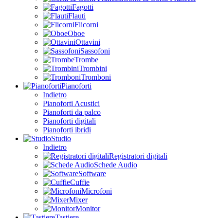
Fagotti
Flauti
Flicorni
Oboe
Ottavini
Sassofoni
Trombe
Trombini
Tromboni
Pianoforti
Indietro
Pianoforti Acustici
Pianoforti da palco
Pianoforti digitali
Pianoforti ibridi
Studio
Indietro
Registratori digitali
Schede Audio
Software
Cuffie
Microfoni
Mixer
Monitor
Tastiere