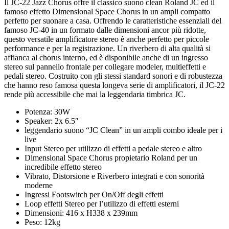
Il JC-22 Jazz Chorus offre il classico suono clean Roland JC ed il
famoso effetto Dimensional Space Chorus in un ampli compatto
perfetto per suonare a casa. Offrendo le caratteristiche essenziali del
famoso JC-40 in un formato dalle dimensioni ancor più ridotte,
questo versatile amplificatore stereo è anche perfetto per piccole
performance e per la registrazione. Un riverbero di alta qualità si
affianca al chorus interno, ed è disponibile anche di un ingresso
stereo sul pannello frontale per collegare modeler, multieffetti e
pedali stereo. Costruito con gli stessi standard sonori e di robustezza
che hanno reso famosa questa longeva serie di amplificatori, il JC-22
rende più accessibile che mai la leggendaria timbrica JC.
Potenza: 30W
Speaker: 2x 6.5″
leggendario suono “JC Clean” in un ampli combo ideale per i
live
Input Stereo per utilizzo di effetti a pedale stereo e altro
Dimensional Space Chorus propietario Roland per un
incredibile effetto stereo
Vibrato, Distorsione e Riverbero integrati e con sonorità
moderne
Ingressi Footswitch per On/Off degli effetti
Loop effetti Stereo per l’utilizzo di effetti esterni
Dimensioni: 416 x H338 x 239mm
Peso: 12kg