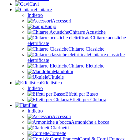
Cavi
Chitarre
Indietro
Accessori
Banjo
Chitarre Acustiche
Chitarre acustiche
elettrificate
Chitarre Classiche
Chitarre classiche
elettrificate
Chitarre Elettriche
Mandolini
Ukulele
Effettistica
Indietro
Effetti per Basso
Effetti per Chitarra
Fiati
Indietro
Accessori
Armoniche a bocca
Clarinetti
Cornette
Corni & Corni Francesi