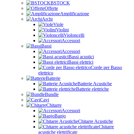
BSTOCK
Offerte
Amplificazione
Archi
Viole
Violini
Violoncelli
Accessori
Bassi
Accessori
Bassi acustici
Bassi elettrici
Corde per Basso
elettrico
Batterie
Batterie Acustiche
Batterie elettriche
Bundle
Cavi
Chitarre
Accessori
Banjo
Chitarre Acustiche
Chitarre
acustiche elettrificate