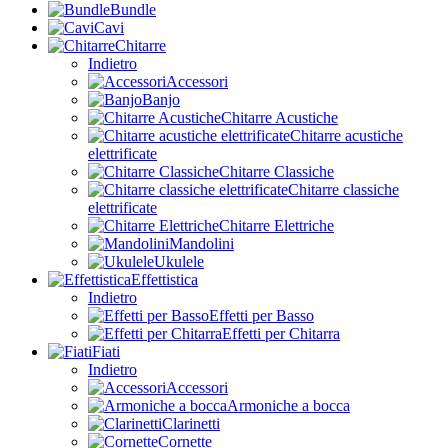
Bundle
Cavi
Chitarre
Indietro
Accessori
Banjo
Chitarre Acustiche
Chitarre acustiche
elettrificate
Chitarre Classiche
Chitarre classiche
elettrificate
Chitarre Elettriche
Mandolini
Ukulele
Effettistica
Indietro
Effetti per Basso
Effetti per Chitarra
Fiati
Indietro
Accessori
Armoniche a bocca
Clarinetti
Cornette