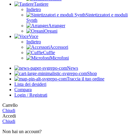
Tastiere
Indietro
Sintetizzatori e moduli
Synth
Arranger
Organi
Voce
Indietro
Accessori
Cuffie
Microfoni
News
Shop
Traccia il tuo ordine
Lista dei desideri
Compara
Login / Registrati
Carrello
Chiudi
Accedi
Chiudi
Non hai un account?