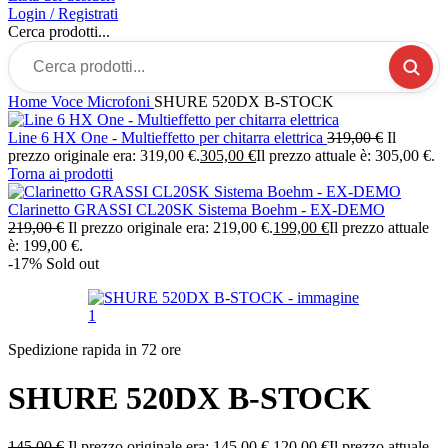
Login / Registrati
Cerca prodotti...
Home
Voce
Microfoni
SHURE 520DX B-STOCK
Line 6 HX One - Multieffetto per chitarra elettrica
319,00
€
Il
prezzo originale era: 319,00 €.
305,00
€
Il prezzo attuale è: 305,00 €.
Torna ai prodotti
Clarinetto GRASSI CL20SK Sistema Boehm - EX-DEMO
219,00
€
Il prezzo originale era: 219,00 €.
199,00
€
Il prezzo attuale
è: 199,00 €.
-17%
Sold out
Spedizione rapida in 72 ore
SHURE 520DX B-STOCK
145,00
€
Il prezzo originale era: 145,00 €.
120,00
€
Il prezzo attuale