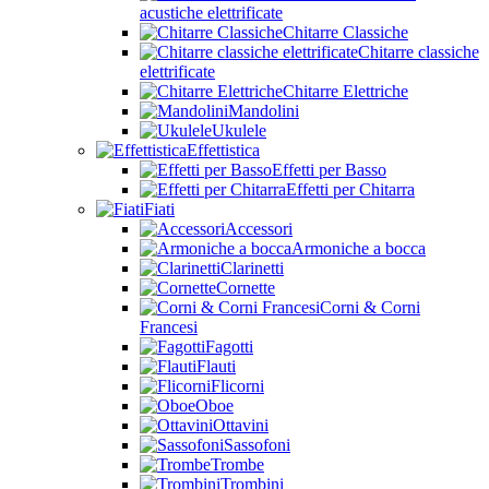
acustiche elettrificate
Chitarre Classiche
Chitarre classiche
elettrificate
Chitarre Elettriche
Mandolini
Ukulele
Effettistica
Effetti per Basso
Effetti per Chitarra
Fiati
Accessori
Armoniche a bocca
Clarinetti
Cornette
Corni & Corni
Francesi
Fagotti
Flauti
Flicorni
Oboe
Ottavini
Sassofoni
Trombe
Trombini