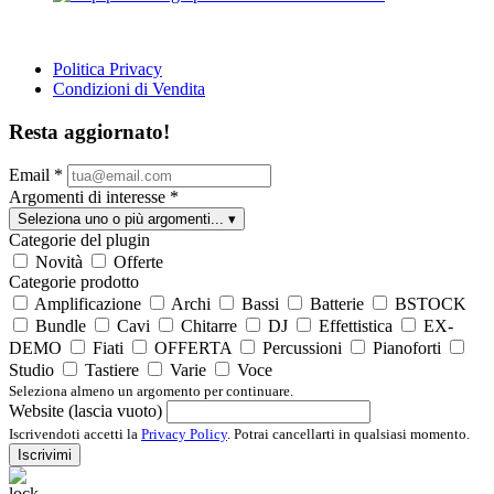
Politica Privacy
Condizioni di Vendita
Resta aggiornato!
Email
*
Argomenti di interesse
*
Seleziona uno o più argomenti...
▾
Categorie del plugin
Novità
Offerte
Categorie prodotto
Amplificazione
Archi
Bassi
Batterie
BSTOCK
Bundle
Cavi
Chitarre
DJ
Effettistica
EX-
DEMO
Fiati
OFFERTA
Percussioni
Pianoforti
Studio
Tastiere
Varie
Voce
Seleziona almeno un argomento per continuare.
Website (lascia vuoto)
Iscrivendoti accetti la
Privacy Policy
. Potrai cancellarti in qualsiasi momento.
Iscrivimi