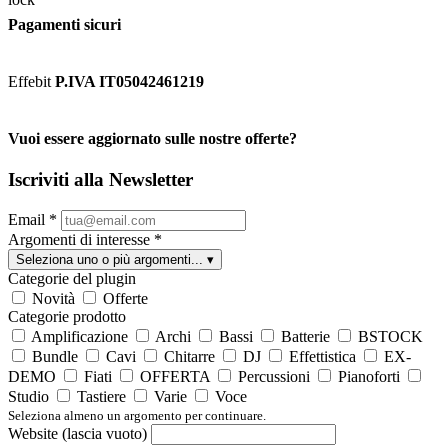
Pagamenti sicuri
Effebit
P.IVA IT05042461219
Vuoi essere aggiornato sulle nostre offerte?
Iscriviti alla Newsletter
Email
*
Argomenti di interesse
*
Seleziona uno o più argomenti...
▾
Categorie del plugin
Novità
Offerte
Categorie prodotto
Amplificazione
Archi
Bassi
Batterie
BSTOCK
Bundle
Cavi
Chitarre
DJ
Effettistica
EX-
DEMO
Fiati
OFFERTA
Percussioni
Pianoforti
Studio
Tastiere
Varie
Voce
Seleziona almeno un argomento per continuare.
Website (lascia vuoto)