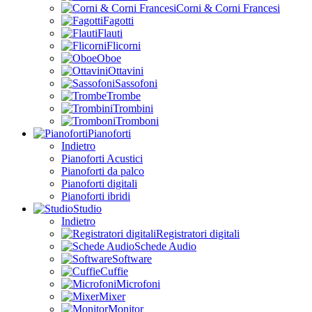
Corni & Corni Francesi
Fagotti
Flauti
Flicorni
Oboe
Ottavini
Sassofoni
Trombe
Trombini
Tromboni
Pianoforti
Indietro
Pianoforti Acustici
Pianoforti da palco
Pianoforti digitali
Pianoforti ibridi
Studio
Indietro
Registratori digitali
Schede Audio
Software
Cuffie
Microfoni
Mixer
Monitor