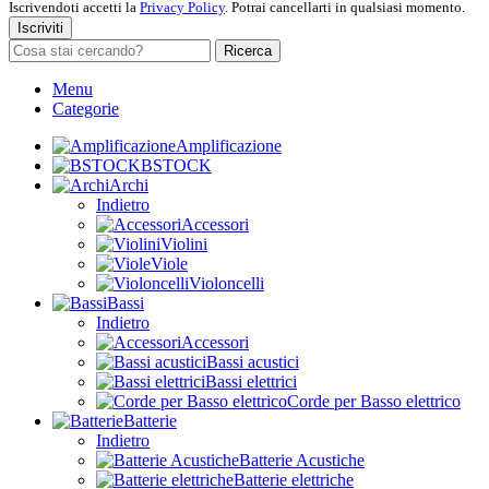
Iscrivendoti accetti la
Privacy Policy
. Potrai cancellarti in qualsiasi momento.
Iscriviti
Ricerca
Menu
Categorie
Amplificazione
BSTOCK
Archi
Indietro
Accessori
Violini
Viole
Violoncelli
Bassi
Indietro
Accessori
Bassi acustici
Bassi elettrici
Corde per Basso elettrico
Batterie
Indietro
Batterie Acustiche
Batterie elettriche