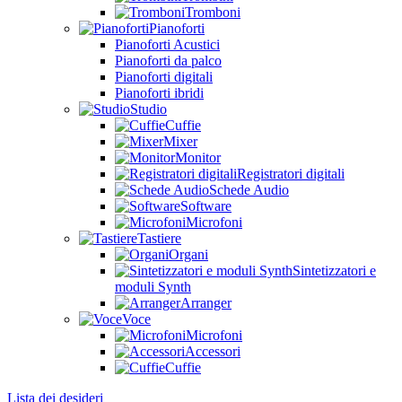
Tromboni
Pianoforti
Pianoforti Acustici
Pianoforti da palco
Pianoforti digitali
Pianoforti ibridi
Studio
Cuffie
Mixer
Monitor
Registratori digitali
Schede Audio
Software
Microfoni
Tastiere
Organi
Sintetizzatori e
moduli Synth
Arranger
Voce
Microfoni
Accessori
Cuffie
Lista dei desideri