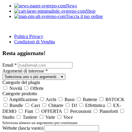
News
Shop
Traccia il tuo ordine
Politica Privacy
Condizioni di Vendita
Resta aggiornato!
Email
*
Argomenti di interesse
*
Seleziona uno o più argomenti...
▾
Categorie del plugin
Novità
Offerte
Categorie prodotto
Amplificazione
Archi
Bassi
Batterie
BSTOCK
Bundle
Cavi
Chitarre
DJ
Effettistica
EX-
DEMO
Fiati
OFFERTA
Percussioni
Pianoforti
Studio
Tastiere
Varie
Voce
Seleziona almeno un argomento per continuare.
Website (lascia vuoto)