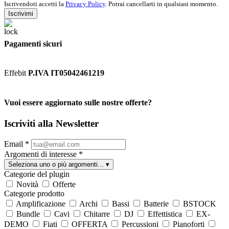
Iscrivendoti accetti la
Privacy Policy
. Potrai cancellarti in qualsiasi momento.
Iscrivimi
Pagamenti sicuri
Effebit
P.IVA IT05042461219
Vuoi essere aggiornato sulle nostre offerte?
Iscriviti alla Newsletter
Email
*
Argomenti di interesse
*
Seleziona uno o più argomenti...
▾
Categorie del plugin
Novità
Offerte
Categorie prodotto
Amplificazione
Archi
Bassi
Batterie
BSTOCK
Bundle
Cavi
Chitarre
DJ
Effettistica
EX-
DEMO
Fiati
OFFERTA
Percussioni
Pianoforti