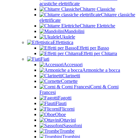
acustiche elettrificate
Chitarre Classiche
Chitarre classiche
elettrificate
Chitarre Elettriche
Mandolini
Ukulele
Effettistica
Effetti per Basso
Effetti per Chitarra
Fiati
Accessori
Armoniche a bocca
Clarinetti
Cornette
Corni & Corni
Francesi
Fagotti
Flauti
Flicorni
Oboe
Ottavini
Sassofoni
Trombe
Trombini