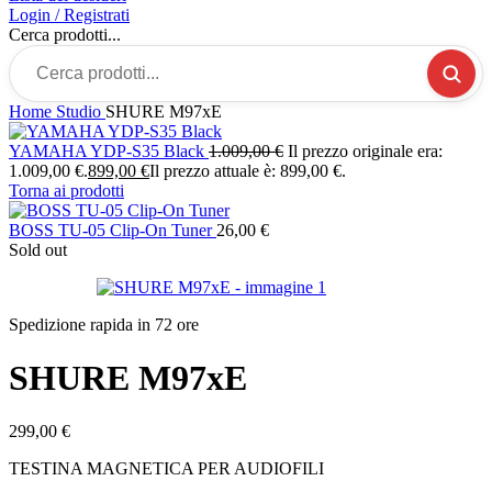
Login / Registrati
Cerca prodotti...
Home
Studio
SHURE M97xE
YAMAHA YDP-S35 Black
1.009,00
€
Il prezzo originale era:
1.009,00 €.
899,00
€
Il prezzo attuale è: 899,00 €.
Torna ai prodotti
BOSS TU-05 Clip-On Tuner
26,00
€
Sold out
Spedizione rapida in 72 ore
SHURE M97xE
299,00
€
TESTINA MAGNETICA PER AUDIOFILI