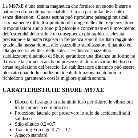
La M97xE è una testina magnetica che fornisce un suono lineare e
naturale ed una ottima tracciabilità. Creata per un facile ascolto
senza distorsioni. Questa testina può riprodurre passaggi musicali
estremamente difficili soprattutto nel range delle alte frequenze dove
le modulazioni audio sono più piccole e concentrate ed il movimento
dell’estremità dello stilo è di conseguenza più rapido. L’elevata
precisione e la piatta risposta in frequenza sono il risultato raggiunto
grazie alla massa ridotta, allo spazzolino stabilizzatore dinamico ed
alla geometria ellittica dello stilo. L’esclusivo spazzolino
stabilizzatore dinamico di Shure garantisce una distanza uniforme tra
il disco e la cartuccia anche in presenza di deformazioni del disco o
errata regolazione del braccio. Lo stabilizzatore dinamico può essere
bloccato quando le condizioni ideali di funzionamento non lo
richiedono garantendo così la migliore qualità sonora.
CARATTERISTICHE SHURE M97XE
Blocco di fissaggio in alluminio fuso per ridurre le vibrazioni
tra la cartuccia ed il braccio
Protezione laterale per preservare lo stilo da accidentali salti
sul disco
Stilo ellittico 0,2×0,7
Tracking Force gr. 0,75 – 1,5
Attacco standard