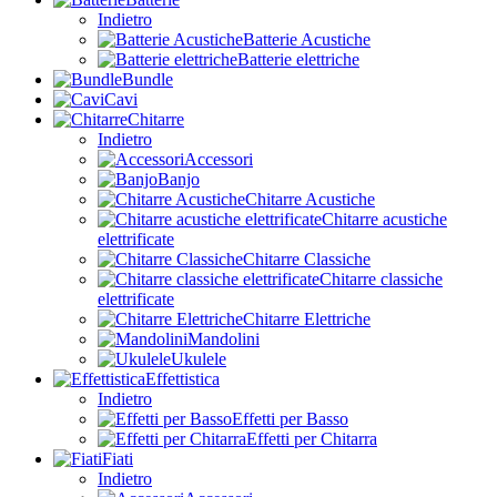
Indietro
Batterie Acustiche
Batterie elettriche
Bundle
Cavi
Chitarre
Indietro
Accessori
Banjo
Chitarre Acustiche
Chitarre acustiche
elettrificate
Chitarre Classiche
Chitarre classiche
elettrificate
Chitarre Elettriche
Mandolini
Ukulele
Effettistica
Indietro
Effetti per Basso
Effetti per Chitarra
Fiati
Indietro