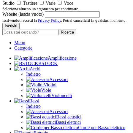
Studio
Tastiere
Varie
Voce
Seleziona almeno un argomento per continuare.
Website (lascia vuoto)
Iscrivendoti accetti la
Privacy Policy
. Potrai cancellarti in qualsiasi momento.
Iscriviti
Ricerca
Menu
Categorie
Amplificazione
BSTOCK
Archi
Indietro
Accessori
Violini
Viole
Violoncelli
Bassi
Indietro
Accessori
Bassi acustici
Bassi elettrici
Corde per Basso elettrico
Batterie