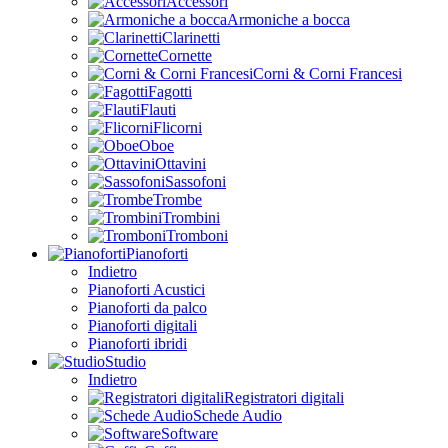
Accessori
Armoniche a bocca
Clarinetti
Cornette
Corni & Corni Francesi
Fagotti
Flauti
Flicorni
Oboe
Ottavini
Sassofoni
Trombe
Trombini
Tromboni
Pianoforti
Indietro
Pianoforti Acustici
Pianoforti da palco
Pianoforti digitali
Pianoforti ibridi
Studio
Indietro
Registratori digitali
Schede Audio
Software