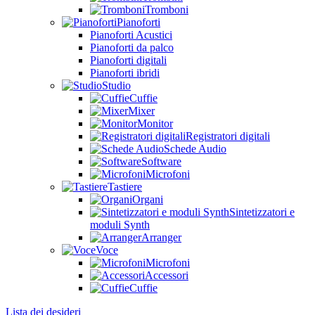
Tromboni
Pianoforti
Pianoforti Acustici
Pianoforti da palco
Pianoforti digitali
Pianoforti ibridi
Studio
Cuffie
Mixer
Monitor
Registratori digitali
Schede Audio
Software
Microfoni
Tastiere
Organi
Sintetizzatori e
moduli Synth
Arranger
Voce
Microfoni
Accessori
Cuffie
Lista dei desideri