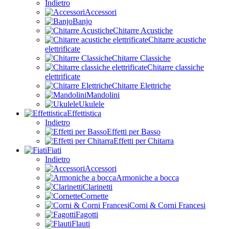
Indietro
Accessori
Banjo
Chitarre Acustiche
Chitarre acustiche
elettrificate
Chitarre Classiche
Chitarre classiche
elettrificate
Chitarre Elettriche
Mandolini
Ukulele
Effettistica
Indietro
Effetti per Basso
Effetti per Chitarra
Fiati
Indietro
Accessori
Armoniche a bocca
Clarinetti
Cornette
Corni & Corni Francesi
Fagotti
Flauti