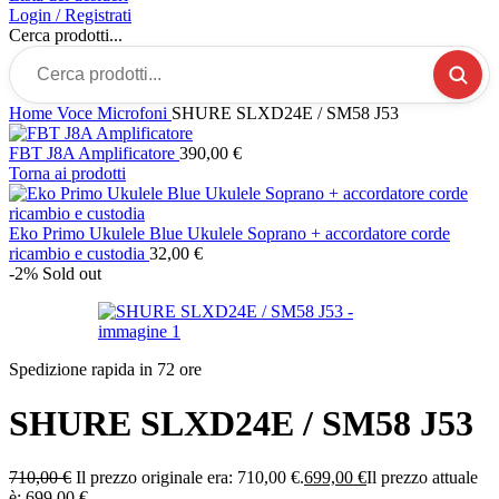
Login / Registrati
Cerca prodotti...
Home
Voce
Microfoni
SHURE SLXD24E / SM58 J53
FBT J8A Amplificatore
390,00
€
Torna ai prodotti
Eko Primo Ukulele Blue Ukulele Soprano + accordatore corde
ricambio e custodia
32,00
€
-2%
Sold out
Spedizione rapida in 72 ore
SHURE SLXD24E / SM58 J53
710,00
€
Il prezzo originale era: 710,00 €.
699,00
€
Il prezzo attuale
è: 699,00 €.