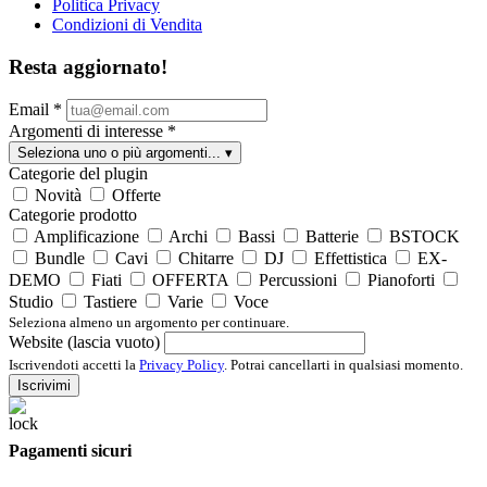
Politica Privacy
Condizioni di Vendita
Resta aggiornato!
Email
*
Argomenti di interesse
*
Seleziona uno o più argomenti...
▾
Categorie del plugin
Novità
Offerte
Categorie prodotto
Amplificazione
Archi
Bassi
Batterie
BSTOCK
Bundle
Cavi
Chitarre
DJ
Effettistica
EX-
DEMO
Fiati
OFFERTA
Percussioni
Pianoforti
Studio
Tastiere
Varie
Voce
Seleziona almeno un argomento per continuare.
Website (lascia vuoto)
Iscrivendoti accetti la
Privacy Policy
. Potrai cancellarti in qualsiasi momento.
Iscrivimi
Pagamenti sicuri