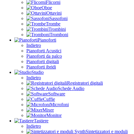
Flicorni
Oboe
Ottavini
Sassofoni
Trombe
Trombini
Tromboni
Pianoforti
Indietro
Pianoforti Acustici
Pianoforti da palco
Pianoforti digitali
Pianoforti ibridi
Studio
Indietro
Registratori digitali
Schede Audio
Software
Cuffie
Microfoni
Mixer
Monitor
Tastiere
Indietro
Sintetizzatori e moduli