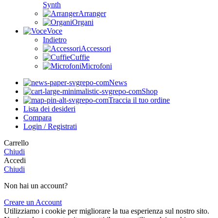
Synth
Arranger
Organi
Voce
Indietro
Accessori
Cuffie
Microfoni
News
Shop
Traccia il tuo ordine
Lista dei desideri
Compara
Login / Registrati
Carrello
Chiudi
Accedi
Chiudi
Non hai un account?
Creare un Account
Utilizziamo i cookie per migliorare la tua esperienza sul nostro sito.