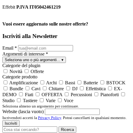
Effebit
P.IVA IT05042461219
Vuoi essere aggiornato sulle nostre offerte?
Iscriviti alla Newsletter
Email
*
Argomenti di interesse
*
Seleziona uno o più argomenti...
▾
Categorie del plugin
Novità
Offerte
Categorie prodotto
Amplificazione
Archi
Bassi
Batterie
BSTOCK
Bundle
Cavi
Chitarre
DJ
Effettistica
EX-
DEMO
Fiati
OFFERTA
Percussioni
Pianoforti
Studio
Tastiere
Varie
Voce
Seleziona almeno un argomento per continuare.
Website (lascia vuoto)
Iscrivendoti accetti la
Privacy Policy
. Potrai cancellarti in qualsiasi momento.
Iscriviti
Ricerca