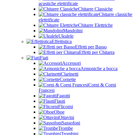
acustiche elettrificate
Chitarre Classiche
Chitarre classiche
elettrificate
Chitarre Elettriche
Mandolini
Ukulele
Effettistica
Effetti per Basso
Effetti per Chitarra
Fiati
Accessori
Armoniche a bocca
Clarinetti
Cornette
Corni & Corni
Francesi
Fagotti
Flauti
Flicorni
Oboe
Ottavini
Sassofoni
Trombe
Trombini