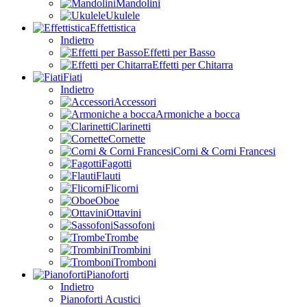
Mandolini
Ukulele
Effettistica
Indietro
Effetti per Basso
Effetti per Chitarra
Fiati
Indietro
Accessori
Armoniche a bocca
Clarinetti
Cornette
Corni & Corni Francesi
Fagotti
Flauti
Flicorni
Oboe
Ottavini
Sassofoni
Trombe
Trombini
Tromboni
Pianoforti
Indietro
Pianoforti Acustici