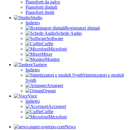
Pianoforti da palco
Pianoforti digitali
Pianoforti ibridi
Studio
Indietro
Registratori digitali
Schede Audio
Software
Cuffie
Microfoni
Mixer
Monitor
Tastiere
Indietro
Sintetizzatori e moduli
Synth
Arranger
Organi
Voce
Indietro
Accessori
Cuffie
Microfoni
News