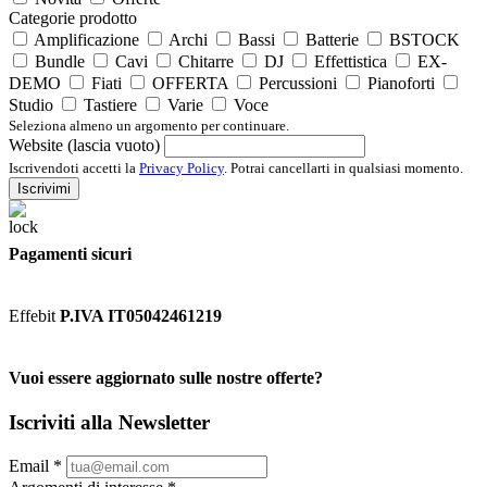
Categorie prodotto
Amplificazione
Archi
Bassi
Batterie
BSTOCK
Bundle
Cavi
Chitarre
DJ
Effettistica
EX-
DEMO
Fiati
OFFERTA
Percussioni
Pianoforti
Studio
Tastiere
Varie
Voce
Seleziona almeno un argomento per continuare.
Website (lascia vuoto)
Iscrivendoti accetti la
Privacy Policy
. Potrai cancellarti in qualsiasi momento.
Iscrivimi
Pagamenti sicuri
Effebit
P.IVA IT05042461219
Vuoi essere aggiornato sulle nostre offerte?
Iscriviti alla Newsletter
Email
*