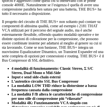
sporchi e aggressivi come quelli chi si ottenevano con le prime
console 4000E. Naturalmente se l’esigenza è quella di avere una
compressione parallela ben satura per una batteria, THE BUS+ ha
tutto il necessario a disposizione.
Il progetto del circuito di THE BUS+ non soltanto può contare su
componenti di altissima qualità, come ad esempio i 2181 THAT
VCA utilizzati per il percorso del segnale audio, ma è anche
estremamente flessibile, offrendo quattro modalità operative e tre
distinte opzioni di colorazione per la compressione, che possono
essere combinate insieme per adattarsi al meglio al genere su cui si
sta lavorando. Come se non bastasse, THE BUS+ integra un
nuovissimo Equalizzatore Dinamico, un Transient Expander ed una
serie completa di opzioni per connessioni e routing. THE BUS+ è il
Bus Compressor di SSL definitivo.
4 modalità di funzionamento: Classic Stereo, Σ S/C
Stereo, Dual Mono o Mid-Side
Input e send side-chain esterni
L’autentico circuito SSL Bus Compressor
La modalità LOW THD riduce la distorsione a bassa
frequenza causata dalla compressione
La modalità F/B altera le caratteristiche di compressione
per uno stile di compressione più “rilassato”
Modalità 4K: Funzionamento VCA singolo con