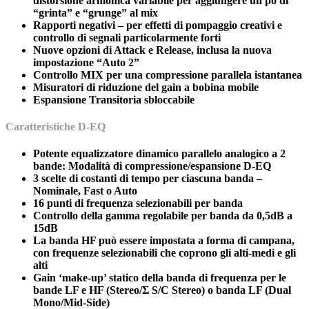
distorsione armonica variabile per aggiungere un pò di
“grinta” e “grunge” al mix
Rapporti negativi – per effetti di pompaggio creativi e
controllo di segnali particolarmente forti
Nuove opzioni di Attack e Release, inclusa la nuova
impostazione “Auto 2”
Controllo MIX per una compressione parallela istantanea
Misuratori di riduzione del gain a bobina mobile
Espansione Transitoria sbloccabile
Caratteristiche D-EQ
Potente equalizzatore dinamico parallelo analogico a 2
bande: Modalità di compressione/espansione D-EQ
3 scelte di costanti di tempo per ciascuna banda –
Nominale, Fast o Auto
16 punti di frequenza selezionabili per banda
Controllo della gamma regolabile per banda da 0,5dB a
15dB
La banda HF può essere impostata a forma di campana,
con frequenze selezionabili che coprono gli alti-medi e gli
alti
Gain ‘make-up’ statico della banda di frequenza per le
bande LF e HF (Stereo/Σ S/C Stereo) o banda LF (Dual
Mono/Mid-Side)