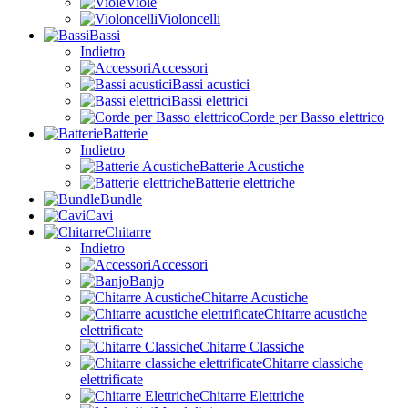
Viole
Violoncelli
Bassi
Indietro
Accessori
Bassi acustici
Bassi elettrici
Corde per Basso elettrico
Batterie
Indietro
Batterie Acustiche
Batterie elettriche
Bundle
Cavi
Chitarre
Indietro
Accessori
Banjo
Chitarre Acustiche
Chitarre acustiche
elettrificate
Chitarre Classiche
Chitarre classiche
elettrificate
Chitarre Elettriche