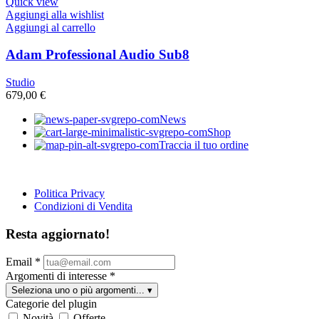
Quick view
Aggiungi alla wishlist
Aggiungi al carrello
Adam Professional Audio Sub8
Studio
679,00
€
News
Shop
Traccia il tuo ordine
Politica Privacy
Condizioni di Vendita
Resta aggiornato!
Email
*
Argomenti di interesse
*
Seleziona uno o più argomenti...
▾
Categorie del plugin
Novità
Offerte