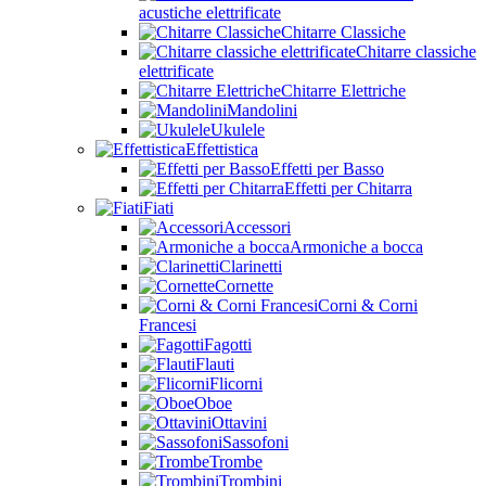
acustiche elettrificate
Chitarre Classiche
Chitarre classiche
elettrificate
Chitarre Elettriche
Mandolini
Ukulele
Effettistica
Effetti per Basso
Effetti per Chitarra
Fiati
Accessori
Armoniche a bocca
Clarinetti
Cornette
Corni & Corni
Francesi
Fagotti
Flauti
Flicorni
Oboe
Ottavini
Sassofoni
Trombe
Trombini