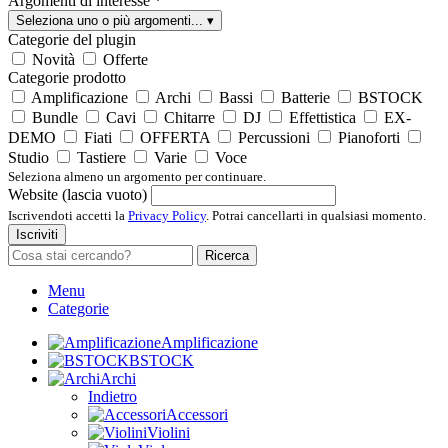
Argomenti di interesse
*
Seleziona uno o più argomenti...
▾
Categorie del plugin
Novità
Offerte
Categorie prodotto
Amplificazione
Archi
Bassi
Batterie
BSTOCK
Bundle
Cavi
Chitarre
DJ
Effettistica
EX-
DEMO
Fiati
OFFERTA
Percussioni
Pianoforti
Studio
Tastiere
Varie
Voce
Seleziona almeno un argomento per continuare.
Website (lascia vuoto)
Iscrivendoti accetti la
Privacy Policy
. Potrai cancellarti in qualsiasi momento.
Iscriviti
Ricerca
Menu
Categorie
Amplificazione
BSTOCK
Archi
Indietro
Accessori
Violini