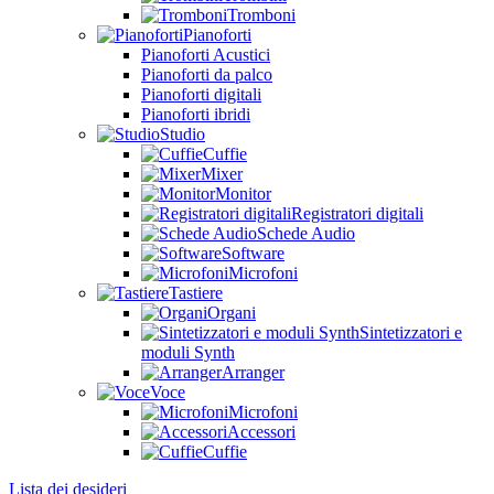
Tromboni
Pianoforti
Pianoforti Acustici
Pianoforti da palco
Pianoforti digitali
Pianoforti ibridi
Studio
Cuffie
Mixer
Monitor
Registratori digitali
Schede Audio
Software
Microfoni
Tastiere
Organi
Sintetizzatori e
moduli Synth
Arranger
Voce
Microfoni
Accessori
Cuffie
Lista dei desideri