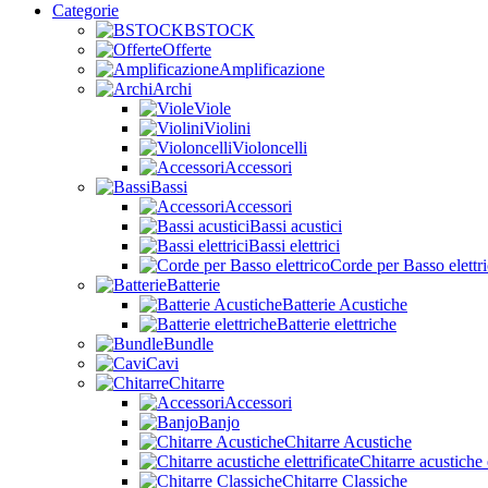
Categorie
BSTOCK
Offerte
Amplificazione
Archi
Viole
Violini
Violoncelli
Accessori
Bassi
Accessori
Bassi acustici
Bassi elettrici
Corde per Basso elettr
Batterie
Batterie Acustiche
Batterie elettriche
Bundle
Cavi
Chitarre
Accessori
Banjo
Chitarre Acustiche
Chitarre acustiche e
Chitarre Classiche