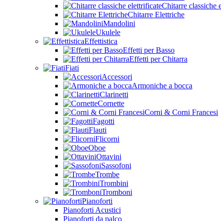
Chitarre classiche e
Chitarre Elettriche
Mandolini
Ukulele
Effettistica
Effetti per Basso
Effetti per Chitarra
Fiati
Accessori
Armoniche a bocca
Clarinetti
Cornette
Corni & Corni Francesi
Fagotti
Flauti
Flicorni
Oboe
Ottavini
Sassofoni
Trombe
Trombini
Tromboni
Pianoforti
Pianoforti Acustici
Pianoforti da palco