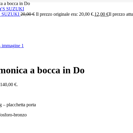
a a bocca in Do
AYS SUZUKI
20,00
€
Il prezzo originale era: 20,00 €.
12,00
€
Il prezzo att
onica a bocca in Do
: 140,00 €.
g – placchetta porta
 fosforo-bronzo