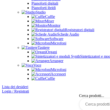
Pianoforti digitali
Pianoforti ibridi
Studio
Cuffie
Mixer
Monitor
Registratori digitali
Schede Audio
Software
Microfoni
Tastiere
Organi
Sintetizzatori e mo
Arranger
Voce
Microfoni
Accessori
Cuffie
Lista dei desideri
Login / Registrati
Cerca prodotti...