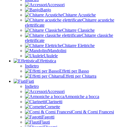
Accessori
Banjo
Chitarre Acustiche
Chitarre acustiche
elettrificate
Chitarre Classiche
Chitarre classiche
elettrificate
Chitarre Elettriche
Mandolini
Ukulele
Effettistica
Indietro
Effetti per Basso
Effetti per Chitarra
Fiati
Indietro
Accessori
Armoniche a bocca
Clarinetti
Cornette
Corni & Corni Francesi
Fagotti
Flauti