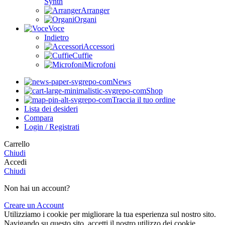
Synth
Arranger
Organi
Voce
Indietro
Accessori
Cuffie
Microfoni
News
Shop
Traccia il tuo ordine
Lista dei desideri
Compara
Login / Registrati
Carrello
Chiudi
Accedi
Chiudi
Non hai un account?
Creare un Account
Utilizziamo i cookie per migliorare la tua esperienza sul nostro sito.
Navigando su questo sito, accetti il nostro utilizzo dei cookie.