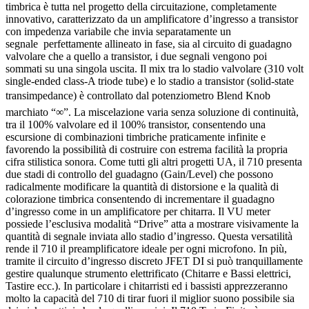
timbrica è tutta nel progetto della circuitazione, completamente
innovativo, caratterizzato da un amplificatore d’ingresso a transistor
con impedenza variabile che invia separatamente un
segnale perfettamente allineato in fase, sia al circuito di guadagno
valvolare che a quello a transistor, i due segnali vengono poi
sommati su una singola uscita. Il mix tra lo stadio valvolare (310 volt
single-ended class-A triode tube) e lo stadio a transistor (solid-state
transimpedance) è controllato dal potenziometro Blend Knob
marchiato “∞”. La miscelazione varia senza soluzione di continuità,
tra il 100% valvolare ed il 100% transistor, consentendo una
escursione di combinazioni timbriche praticamente infinite e
favorendo la possibilità di costruire con estrema facilità la propria
cifra stilistica sonora. Come tutti gli altri progetti UA, il 710 presenta
due stadi di controllo del guadagno (Gain/Level) che possono
radicalmente modificare la quantità di distorsione e la qualità di
colorazione timbrica consentendo di incrementare il guadagno
d’ingresso come in un amplificatore per chitarra. Il VU meter
possiede l’esclusiva modalità “Drive” atta a mostrare visivamente la
quantità di segnale inviata allo stadio d’ingresso. Questa versatilità
rende il 710 il preamplificatore ideale per ogni microfono. In più,
tramite il circuito d’ingresso discreto JFET DI si può tranquillamente
gestire qualunque strumento elettrificato (Chitarre e Bassi elettrici,
Tastire ecc.). In particolare i chitarristi ed i bassisti apprezzeranno
molto la capacità del 710 di tirar fuori il miglior suono possibile sia