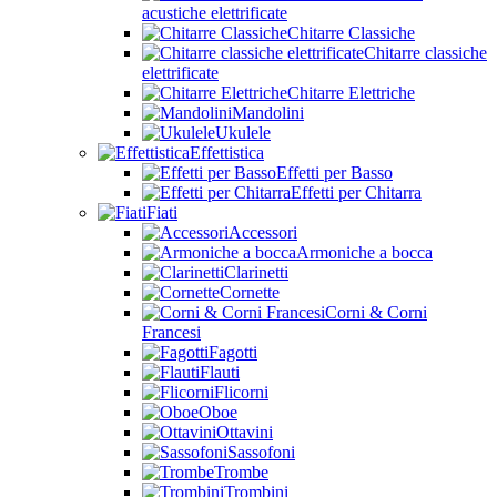
acustiche elettrificate
Chitarre Classiche
Chitarre classiche
elettrificate
Chitarre Elettriche
Mandolini
Ukulele
Effettistica
Effetti per Basso
Effetti per Chitarra
Fiati
Accessori
Armoniche a bocca
Clarinetti
Cornette
Corni & Corni
Francesi
Fagotti
Flauti
Flicorni
Oboe
Ottavini
Sassofoni
Trombe
Trombini