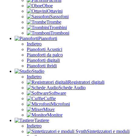
Flicorni
Oboe
Ottavini
Sassofoni
Trombe
Trombini
Tromboni
Pianoforti
Indietro
Pianoforti Acustici
Pianoforti da palco
Pianoforti digitali
Pianoforti ibridi
Studio
Indietro
Registratori digitali
Schede Audio
Software
Cuffie
Microfoni
Mixer
Monitor
Tastiere
Indietro
Sintetizzatori e moduli