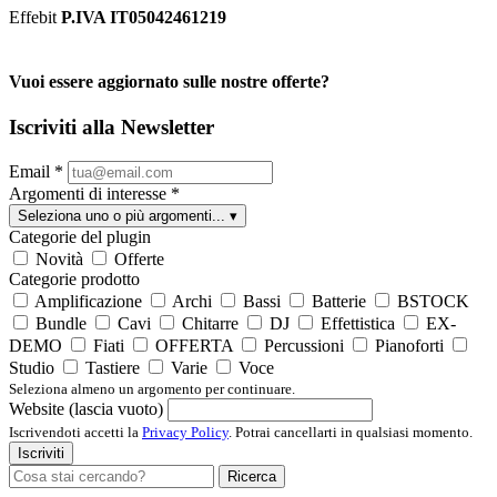
Effebit
P.IVA IT05042461219
Vuoi essere aggiornato sulle nostre offerte?
Iscriviti alla Newsletter
Email
*
Argomenti di interesse
*
Seleziona uno o più argomenti...
▾
Categorie del plugin
Novità
Offerte
Categorie prodotto
Amplificazione
Archi
Bassi
Batterie
BSTOCK
Bundle
Cavi
Chitarre
DJ
Effettistica
EX-
DEMO
Fiati
OFFERTA
Percussioni
Pianoforti
Studio
Tastiere
Varie
Voce
Seleziona almeno un argomento per continuare.
Website (lascia vuoto)
Iscrivendoti accetti la
Privacy Policy
. Potrai cancellarti in qualsiasi momento.
Iscriviti
Ricerca