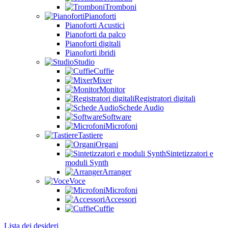
Tromboni
Pianoforti
Pianoforti Acustici
Pianoforti da palco
Pianoforti digitali
Pianoforti ibridi
Studio
Cuffie
Mixer
Monitor
Registratori digitali
Schede Audio
Software
Microfoni
Tastiere
Organi
Sintetizzatori e
moduli Synth
Arranger
Voce
Microfoni
Accessori
Cuffie
Lista dei desideri