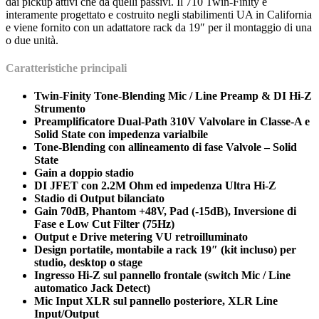
dai pickup attivi che da quelli passivi. Il 710 Twin-Finity è
interamente progettato e costruito negli stabilimenti UA in California
e viene fornito con un adattatore rack da 19″ per il montaggio di una
o due unità.
Caratteristiche principali
Twin-Finity Tone-Blending Mic / Line Preamp & DI Hi-Z
Strumento
Preamplificatore Dual-Path 310V Valvolare in Classe-A e
Solid State con impedenza varialbile
Tone-Blending con allineamento di fase Valvole – Solid
State
Gain a doppio stadio
DI JFET con 2.2M Ohm ed impedenza Ultra Hi-Z
Stadio di Output bilanciato
Gain 70dB, Phantom +48V, Pad (-15dB), Inversione di
Fase e Low Cut Filter (75Hz)
Output e Drive metering VU retroilluminato
Design portatile, montabile a rack 19″ (kit incluso) per
studio, desktop o stage
Ingresso Hi-Z sul pannello frontale (switch Mic / Line
automatico Jack Detect)
Mic Input XLR sul pannello posteriore, XLR Line
Input/Output