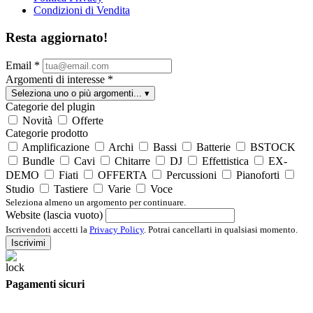
Condizioni di Vendita
Resta aggiornato!
Email
*
Argomenti di interesse
*
Seleziona uno o più argomenti...
▾
Categorie del plugin
Novità
Offerte
Categorie prodotto
Amplificazione
Archi
Bassi
Batterie
BSTOCK
Bundle
Cavi
Chitarre
DJ
Effettistica
EX-
DEMO
Fiati
OFFERTA
Percussioni
Pianoforti
Studio
Tastiere
Varie
Voce
Seleziona almeno un argomento per continuare.
Website (lascia vuoto)
Iscrivendoti accetti la
Privacy Policy
. Potrai cancellarti in qualsiasi momento.
Iscrivimi
Pagamenti sicuri