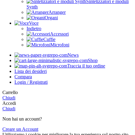
Sintetizzatori e moduli
Synth
Arranger
Organi
Voce
Indietro
Accessori
Cuffie
Microfoni
News
Shop
Traccia il tuo ordine
Lista dei desideri
Compara
Login / Registrati
Carrello
Chiudi
Accedi
Chiudi
Non hai un account?
Creare un Account
Utilizziamo i cookie per migliorare la tua esperienza sul nostro sito.