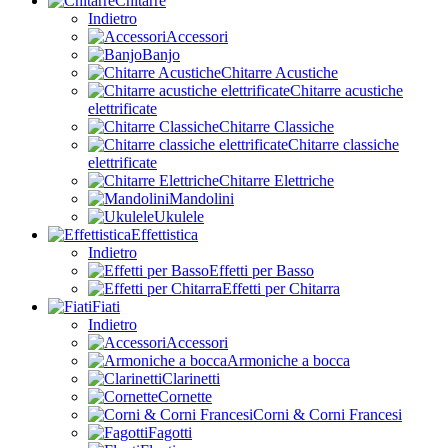
Chitarre
Indietro
Accessori
Banjo
Chitarre Acustiche
Chitarre acustiche
elettrificate
Chitarre Classiche
Chitarre classiche
elettrificate
Chitarre Elettriche
Mandolini
Ukulele
Effettistica
Indietro
Effetti per Basso
Effetti per Chitarra
Fiati
Indietro
Accessori
Armoniche a bocca
Clarinetti
Cornette
Corni & Corni Francesi
Fagotti