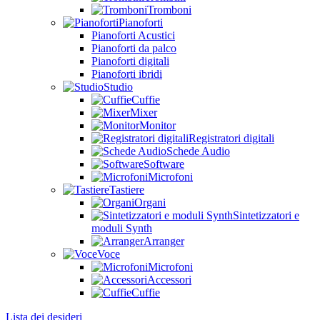
Tromboni
Pianoforti
Pianoforti Acustici
Pianoforti da palco
Pianoforti digitali
Pianoforti ibridi
Studio
Cuffie
Mixer
Monitor
Registratori digitali
Schede Audio
Software
Microfoni
Tastiere
Organi
Sintetizzatori e
moduli Synth
Arranger
Voce
Microfoni
Accessori
Cuffie
Lista dei desideri