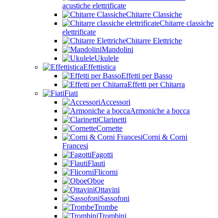
acustiche elettrificate
Chitarre Classiche
Chitarre classiche
elettrificate
Chitarre Elettriche
Mandolini
Ukulele
Effettistica
Effetti per Basso
Effetti per Chitarra
Fiati
Accessori
Armoniche a bocca
Clarinetti
Cornette
Corni & Corni
Francesi
Fagotti
Flauti
Flicorni
Oboe
Ottavini
Sassofoni
Trombe
Trombini