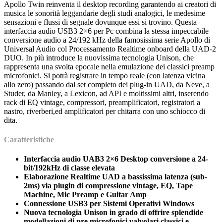
Apollo Twin reinventa il desktop recording garantendo ai creatori di
musica le sonorità leggandarie degli studi analogici, le medesime
sensazioni e flussi di segnale dovunque essi si trovino. Questa
interfaccia audio USB3 2×6 per Pc combina la stessa impeccabile
conversione audio a 24/192 kHz della famosissima serie Apollo di
Universal Audio col Processamento Realtime onboard della UAD-2
DUO. In più introduce la nuovissima tecnologia Unison, che
rappresenta una svolta epocale nella emulazione dei classici preamp
microfonici. Si potrà registrare in tempo reale (con latenza vicina
allo zero) passando dal set completo dei plug-in UAD, da Neve, a
Studer, da Manley, a Lexicon, ad API e moltissimi altri, inserendo
rack di EQ vintage, compressori, preamplificatori, registratori a
nastro, riverberi,ed amplificatori per chitarra con uno schiocco di
dita.
Caratteristiche
Interfaccia audio UAB3 2×6 Desktop conversione a 24-
bit/192kHz di classe elevata
Elaborazione Realtime UAD a bassissima latenza (sub-
2ms) via plugin di compressione vintage, EQ, Tape
Machine, Mic Preamp e Guitar Amp
Connessione USB3 per Sistemi Operativi Windows
Nuova tecnologia Unison in grado di offrire splendide
modellazioni di pre microfonici valvolari classici e