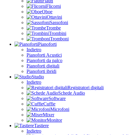
Flauti
Flicorni
Oboe
Ottavini
Sassofoni
Trombe
Trombini
Tromboni
Pianoforti
Indietro
Pianoforti Acustici
Pianoforti da palco
Pianoforti digitali
Pianoforti ibridi
Studio
Indietro
Registratori digitali
Schede Audio
Software
Cuffie
Microfoni
Mixer
Monitor
Tastiere
Indietro