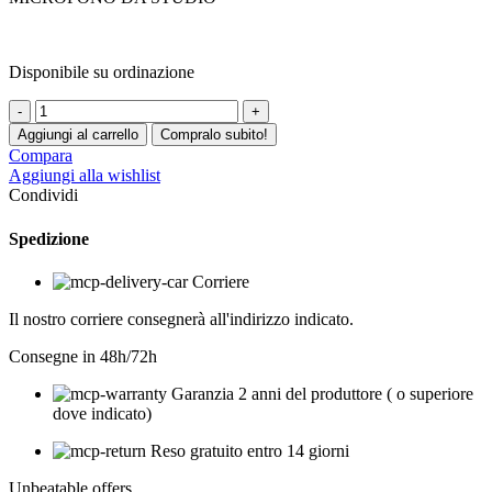
Disponibile su ordinazione
Universal
Audio
Aggiungi al carrello
Compralo subito!
Bock
Compara
251
Aggiungi alla wishlist
in
Condividi
arrivo
a
Spedizione
Marzo
2023
Corriere
quantità
Il nostro corriere consegnerà all'indirizzo indicato.
Consegne in 48h/72h
Garanzia 2 anni del produttore ( o superiore
dove indicato)
Reso gratuito entro 14 giorni
Unbeatable offers