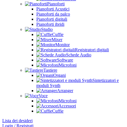
Pianoforti
Pianoforti Acustici
Pianoforti da palco
Pianoforti digitali
Pianoforti ibridi
Studio
Cuffie
Mixer
Monitor
Registratori digitali
Schede Audio
Software
Microfoni
Tastiere
Organi
Sintetizzatori e
moduli Synth
Arranger
Voce
Microfoni
Accessori
Cuffie
Lista dei desideri
Login / Registrati