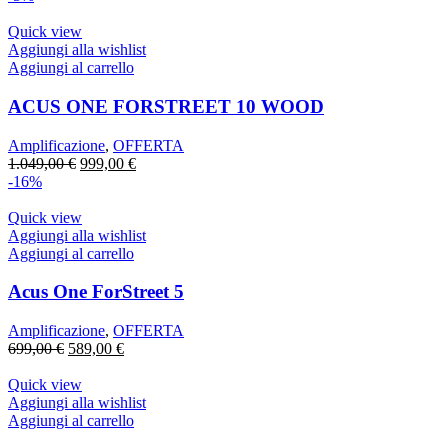
Quick view
Aggiungi alla wishlist
Aggiungi al carrello
ACUS ONE FORSTREET 10 WOOD
Amplificazione
,
OFFERTA
Il
Il
1.049,00
€
999,00
€
prezzo
prezzo
-16%
originale
attuale
era:
è:
Quick view
1.049,00 €.
999,00 €.
Aggiungi alla wishlist
Aggiungi al carrello
Acus One ForStreet 5
Amplificazione
,
OFFERTA
Il
Il
699,00
€
589,00
€
prezzo
prezzo
originale
attuale
Quick view
era:
è:
Aggiungi alla wishlist
699,00 €.
589,00 €.
Aggiungi al carrello