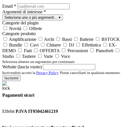
Email
*
Argomenti di interesse
*
Seleziona uno o più argomenti...
▾
Categorie del plugin
Novità
Offerte
Categorie prodotto
Amplificazione
Archi
Bassi
Batterie
BSTOCK
Bundle
Cavi
Chitarre
DJ
Effettistica
EX-
DEMO
Fiati
OFFERTA
Percussioni
Pianoforti
Studio
Tastiere
Varie
Voce
Seleziona almeno un argomento per continuare.
Website (lascia vuoto)
Iscrivendoti accetti la
Privacy Policy
. Potrai cancellarti in qualsiasi momento.
Iscrivimi
Pagamenti sicuri
Effebit
P.IVA IT05042461219