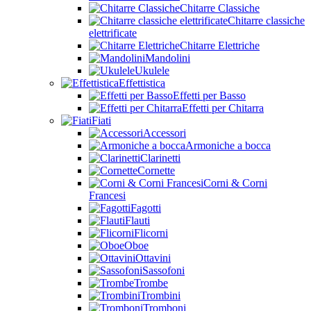
Chitarre Classiche
Chitarre classiche
elettrificate
Chitarre Elettriche
Mandolini
Ukulele
Effettistica
Effetti per Basso
Effetti per Chitarra
Fiati
Accessori
Armoniche a bocca
Clarinetti
Cornette
Corni & Corni
Francesi
Fagotti
Flauti
Flicorni
Oboe
Ottavini
Sassofoni
Trombe
Trombini
Tromboni