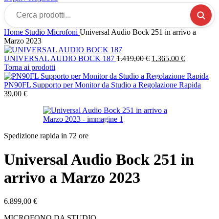
Cerca
prodotti...
Home
Studio
Microfoni
Universal Audio Bock 251 in arrivo a
Marzo 2023
Il
Il
UNIVERSAL AUDIO BOCK 187
1.419,00
€
1.365,00
€
prezzo
prezzo
Torna ai prodotti
originale
attuale
era:
è:
PN90FL Supporto per Monitor da Studio a Regolazione Rapida
1.419,00 €.
1.365,00 €
39,00
€
Spedizione rapida in 72 ore
Universal Audio Bock 251 in
arrivo a Marzo 2023
6.899,00
€
MICROFONO DA STUDIO