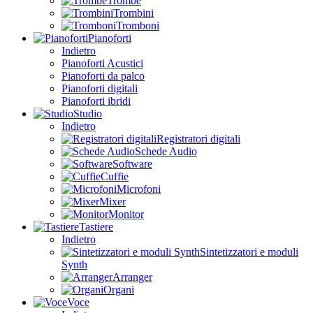
Trombe
Trombini
Tromboni
Pianoforti
Indietro
Pianoforti Acustici
Pianoforti da palco
Pianoforti digitali
Pianoforti ibridi
Studio
Indietro
Registratori digitali
Schede Audio
Software
Cuffie
Microfoni
Mixer
Monitor
Tastiere
Indietro
Sintetizzatori e moduli
Synth
Arranger
Organi
Voce