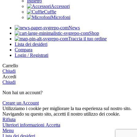
Indietro
Accessori
Cuffie
Microfoni
News
Shop
Traccia il tuo ordine
Lista dei desideri
Compara
Login / Registrati
Carrello
Chiudi
Accedi
Chiudi
Non hai un account?
Creare un Account
Utilizziamo i cookie per migliorare la tua esperienza sul nostro sito.
Navigando su questo sito, accetti il nostro utilizzo dei cookie.
Rifiuta
Ulteriori
Ulteriori informazioni
Accetta
informazioni
Menu
Lista dei desideri