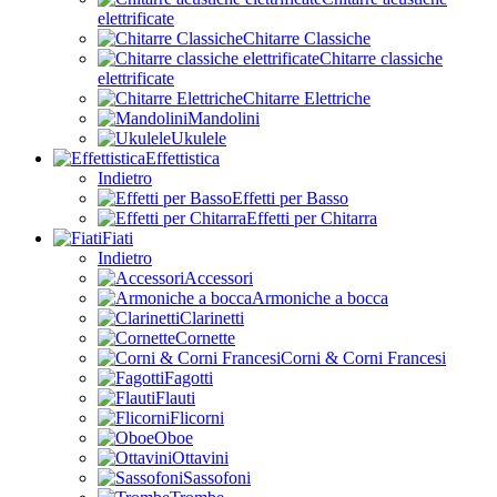
elettrificate
Chitarre Classiche
Chitarre classiche
elettrificate
Chitarre Elettriche
Mandolini
Ukulele
Effettistica
Indietro
Effetti per Basso
Effetti per Chitarra
Fiati
Indietro
Accessori
Armoniche a bocca
Clarinetti
Cornette
Corni & Corni Francesi
Fagotti
Flauti
Flicorni
Oboe
Ottavini
Sassofoni