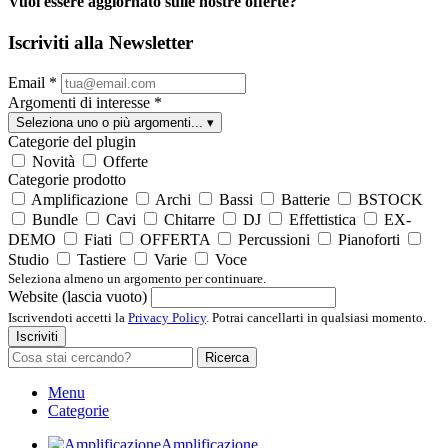
Vuoi essere aggiornato sulle nostre offerte?
Iscriviti alla Newsletter
Email
*
Argomenti di interesse
*
Seleziona uno o più argomenti...
▾
Categorie del plugin
Novità
Offerte
Categorie prodotto
Amplificazione
Archi
Bassi
Batterie
BSTOCK
Bundle
Cavi
Chitarre
DJ
Effettistica
EX-
DEMO
Fiati
OFFERTA
Percussioni
Pianoforti
Studio
Tastiere
Varie
Voce
Seleziona almeno un argomento per continuare.
Website (lascia vuoto)
Iscrivendoti accetti la
Privacy Policy
. Potrai cancellarti in qualsiasi momento.
Iscriviti
Ricerca
Menu
Categorie
Amplificazione