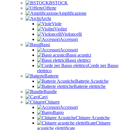
BSTOCK
Offerte
Amplificazione
Archi
Viole
Violini
Violoncelli
Accessori
Bassi
Accessori
Bassi acustici
Bassi elettrici
Corde per Basso
elettrico
Batterie
Batterie Acustiche
Batterie elettriche
Bundle
Cavi
Chitarre
Accessori
Banjo
Chitarre Acustiche
Chitarre
acustiche elettrificate