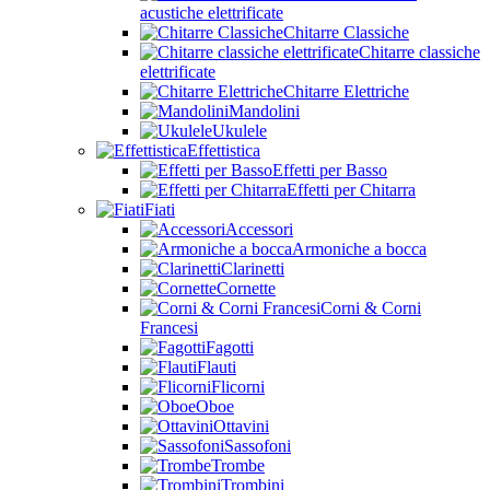
acustiche elettrificate
Chitarre Classiche
Chitarre classiche
elettrificate
Chitarre Elettriche
Mandolini
Ukulele
Effettistica
Effetti per Basso
Effetti per Chitarra
Fiati
Accessori
Armoniche a bocca
Clarinetti
Cornette
Corni & Corni
Francesi
Fagotti
Flauti
Flicorni
Oboe
Ottavini
Sassofoni
Trombe
Trombini