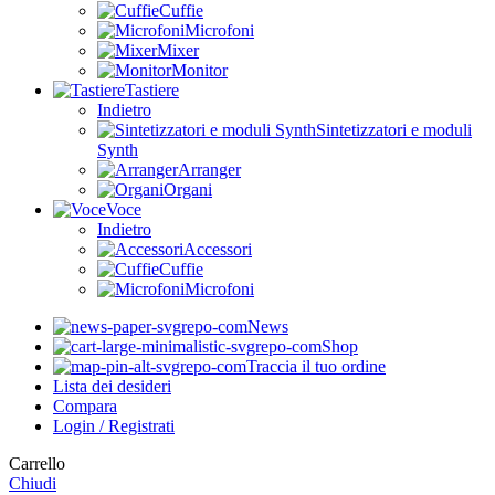
Cuffie
Microfoni
Mixer
Monitor
Tastiere
Indietro
Sintetizzatori e moduli
Synth
Arranger
Organi
Voce
Indietro
Accessori
Cuffie
Microfoni
News
Shop
Traccia il tuo ordine
Lista dei desideri
Compara
Login / Registrati
Carrello
Chiudi