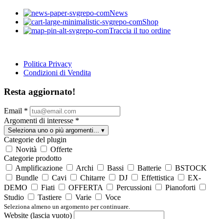
News
Shop
Traccia il tuo ordine
Politica Privacy
Condizioni di Vendita
Resta aggiornato!
Email
*
Argomenti di interesse
*
Seleziona uno o più argomenti...
▾
Categorie del plugin
Novità
Offerte
Categorie prodotto
Amplificazione
Archi
Bassi
Batterie
BSTOCK
Bundle
Cavi
Chitarre
DJ
Effettistica
EX-
DEMO
Fiati
OFFERTA
Percussioni
Pianoforti
Studio
Tastiere
Varie
Voce
Seleziona almeno un argomento per continuare.
Website (lascia vuoto)