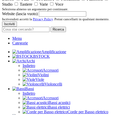
Studio
Tastiere
Varie
Voce
Seleziona almeno un argomento per continuare.
Website (lascia vuoto)
Iscrivendoti accetti la
Privacy Policy
. Potrai cancellarti in qualsiasi momento.
Iscriviti
Ricerca
Menu
Categorie
Amplificazione
BSTOCK
Archi
Indietro
Accessori
Violini
Viole
Violoncelli
Bassi
Indietro
Accessori
Bassi acustici
Bassi elettrici
Corde per Basso elettrico