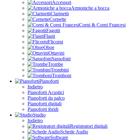
Accessori
Armoniche a bocca
Clarinetti
Cornette
Corni & Corni Francesi
Fagotti
Flauti
Flicorni
Oboe
Ottavini
Sassofoni
Trombe
Trombini
Tromboni
Pianoforti
Indietro
Pianoforti Acustici
Pianoforti da palco
Pianoforti digitali
Pianoforti ibridi
Studio
Indietro
Registratori digitali
Schede Audio
Software