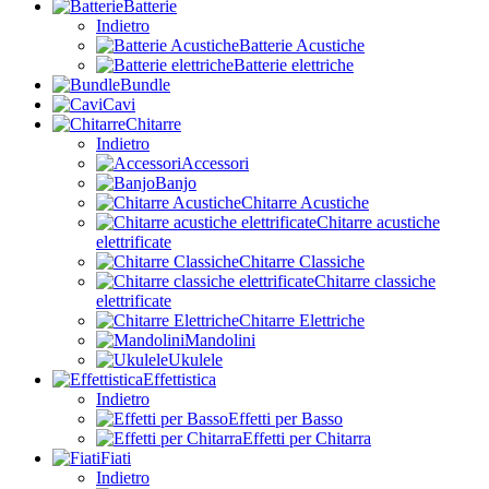
Batterie
Indietro
Batterie Acustiche
Batterie elettriche
Bundle
Cavi
Chitarre
Indietro
Accessori
Banjo
Chitarre Acustiche
Chitarre acustiche
elettrificate
Chitarre Classiche
Chitarre classiche
elettrificate
Chitarre Elettriche
Mandolini
Ukulele
Effettistica
Indietro
Effetti per Basso
Effetti per Chitarra
Fiati
Indietro