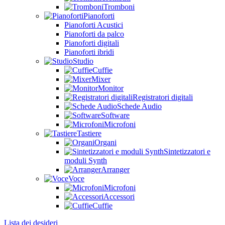
Tromboni
Pianoforti
Pianoforti Acustici
Pianoforti da palco
Pianoforti digitali
Pianoforti ibridi
Studio
Cuffie
Mixer
Monitor
Registratori digitali
Schede Audio
Software
Microfoni
Tastiere
Organi
Sintetizzatori e
moduli Synth
Arranger
Voce
Microfoni
Accessori
Cuffie
Lista dei desideri