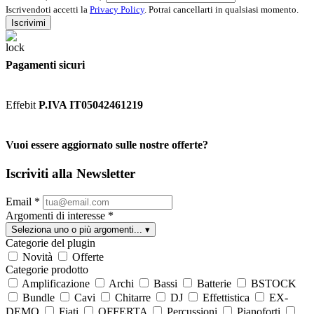
Iscrivendoti accetti la
Privacy Policy
. Potrai cancellarti in qualsiasi momento.
Iscrivimi
Pagamenti sicuri
Effebit
P.IVA IT05042461219
Vuoi essere aggiornato sulle nostre offerte?
Iscriviti alla Newsletter
Email
*
Argomenti di interesse
*
Seleziona uno o più argomenti...
▾
Categorie del plugin
Novità
Offerte
Categorie prodotto
Amplificazione
Archi
Bassi
Batterie
BSTOCK
Bundle
Cavi
Chitarre
DJ
Effettistica
EX-
DEMO
Fiati
OFFERTA
Percussioni
Pianoforti