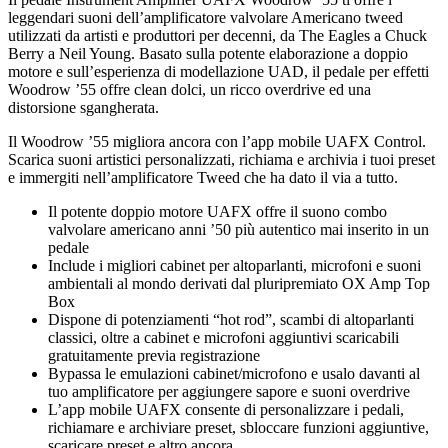
leggendari suoni dell’amplificatore valvolare Americano tweed
utilizzati da artisti e produttori per decenni, da The Eagles a Chuck
Berry a Neil Young. Basato sulla potente elaborazione a doppio
motore e sull’esperienza di modellazione UAD, il pedale per effetti
Woodrow ’55 offre clean dolci, un ricco overdrive ed una
distorsione sgangherata.
Il Woodrow ’55 migliora ancora con l’app mobile UAFX Control.
Scarica suoni artistici personalizzati, richiama e archivia i tuoi preset
e immergiti nell’amplificatore Tweed che ha dato il via a tutto.
Il potente doppio motore UAFX offre il suono combo
valvolare americano anni ’50 più autentico mai inserito in un
pedale
Include i migliori cabinet per altoparlanti, microfoni e suoni
ambientali al mondo derivati dal pluripremiato OX Amp Top
Box
Dispone di potenziamenti “hot rod”, scambi di altoparlanti
classici, oltre a cabinet e microfoni aggiuntivi scaricabili
gratuitamente previa registrazione
Bypassa le emulazioni cabinet/microfono e usalo davanti al
tuo amplificatore per aggiungere sapore e suoni overdrive
L’app mobile UAFX consente di personalizzare i pedali,
richiamare e archiviare preset, sbloccare funzioni aggiuntive,
scaricare preset e altro ancora