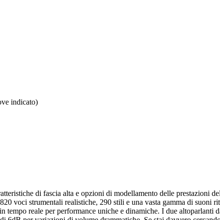
ove indicato)
aratteristiche di fascia alta e opzioni di modellamento delle prestazioni
820 voci strumentali realistiche, 290 stili e una vasta gamma di suoni r
in tempo reale per performance uniche e dinamiche. I due altoparlanti d
e di 6dB per variazioni di volume drammatiche. Se stai davvero cercando