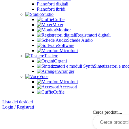
Pianoforti digitali
Pianoforti ibridi
Studio
Cuffie
Mixer
Monitor
Registratori digitali
Schede Audio
Software
Microfoni
Tastiere
Organi
Sintetizzatori e mo
Arranger
Voce
Microfoni
Accessori
Cuffie
Lista dei desideri
Login / Registrati
Cerca prodotti...