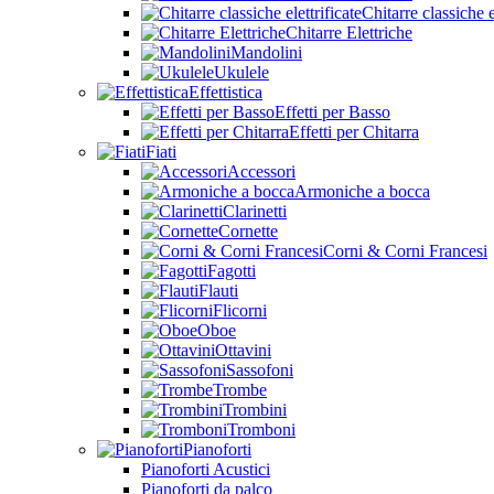
Chitarre classiche e
Chitarre Elettriche
Mandolini
Ukulele
Effettistica
Effetti per Basso
Effetti per Chitarra
Fiati
Accessori
Armoniche a bocca
Clarinetti
Cornette
Corni & Corni Francesi
Fagotti
Flauti
Flicorni
Oboe
Ottavini
Sassofoni
Trombe
Trombini
Tromboni
Pianoforti
Pianoforti Acustici
Pianoforti da palco