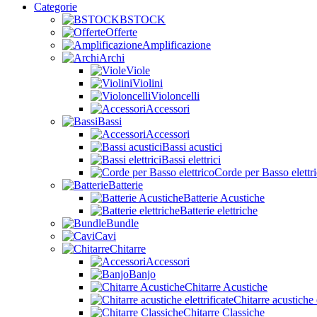
Categorie
BSTOCK
Offerte
Amplificazione
Archi
Viole
Violini
Violoncelli
Accessori
Bassi
Accessori
Bassi acustici
Bassi elettrici
Corde per Basso elettr
Batterie
Batterie Acustiche
Batterie elettriche
Bundle
Cavi
Chitarre
Accessori
Banjo
Chitarre Acustiche
Chitarre acustiche e
Chitarre Classiche