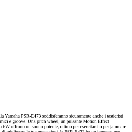
 della Yamaha PSR-E473 soddisferanno sicuramente anche i tastieristi
itmici e groove. Una pitch wheel, un pulsante Motion Effect
a 6W offrono un suono potente, ottimo per esercitarsi o per jammare
 di migliorare le tue prestazioni, la PSR-E473 ha un ingresso per