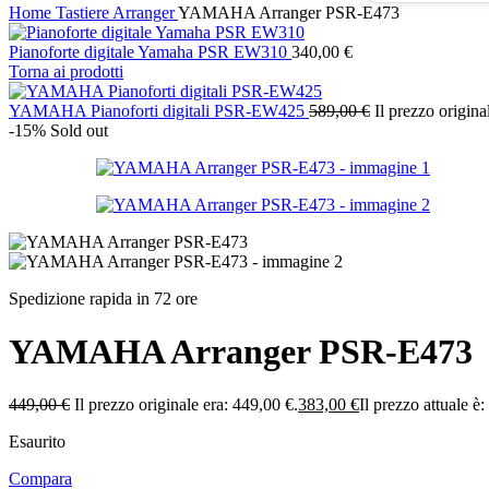
Home
Tastiere
Arranger
YAMAHA Arranger PSR-E473
Pianoforte digitale Yamaha PSR EW310
340,00
€
Torna ai prodotti
YAMAHA Pianoforti digitali PSR-EW425
589,00
€
Il prezzo origina
-15%
Sold out
Spedizione rapida in 72 ore
YAMAHA Arranger PSR-E473
449,00
€
Il prezzo originale era: 449,00 €.
383,00
€
Il prezzo attuale è
Esaurito
Compara