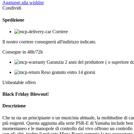
Aggiungi alla wishlist
Condividi
Spedizione
Corriere
Il nostro corriere consegnerà all'indirizzo indicato.
Consegne in 48h/72h
Garanzia 2 anni del produttore ( o superiore d
Reso gratuito entro 14 giorni
Unbeatable offers
Black Friday Blowout!
Descrizione
Che tu sia un principiante o un musicista abituale, la moltitudine di c
più esigenti. Questa aggiunta alla serie PSR-E di Yamaha include ben 
momentaneo e le manopole di controllo dal vivo offrono un controllo 
con gli altri, inoltre il pulsante Mega Boost aumenta la tua esecuzion