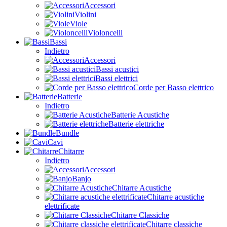
Accessori
Violini
Viole
Violoncelli
Bassi
Indietro
Accessori
Bassi acustici
Bassi elettrici
Corde per Basso elettrico
Batterie
Indietro
Batterie Acustiche
Batterie elettriche
Bundle
Cavi
Chitarre
Indietro
Accessori
Banjo
Chitarre Acustiche
Chitarre acustiche
elettrificate
Chitarre Classiche
Chitarre classiche