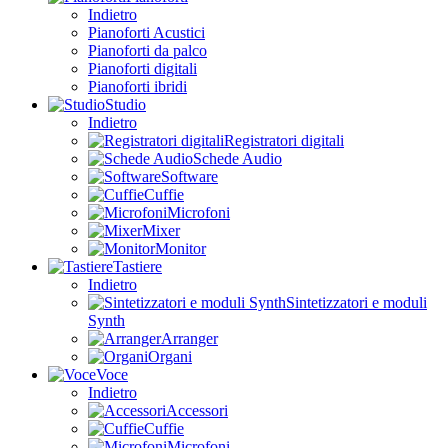
Indietro
Pianoforti Acustici
Pianoforti da palco
Pianoforti digitali
Pianoforti ibridi
Studio
Indietro
Registratori digitali
Schede Audio
Software
Cuffie
Microfoni
Mixer
Monitor
Tastiere
Indietro
Sintetizzatori e moduli
Synth
Arranger
Organi
Voce
Indietro
Accessori
Cuffie
Microfoni