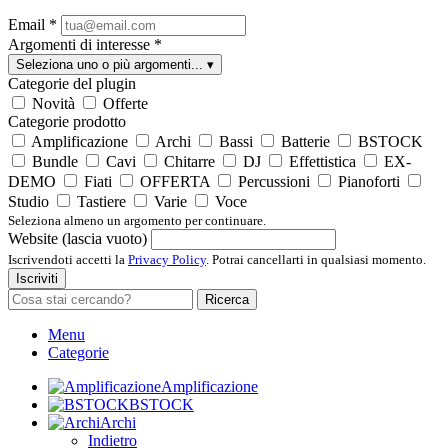
Email
*
Argomenti di interesse
*
Seleziona uno o più argomenti...
▾
Categorie del plugin
Novità
Offerte
Categorie prodotto
Amplificazione
Archi
Bassi
Batterie
BSTOCK
Bundle
Cavi
Chitarre
DJ
Effettistica
EX-
DEMO
Fiati
OFFERTA
Percussioni
Pianoforti
Studio
Tastiere
Varie
Voce
Seleziona almeno un argomento per continuare.
Website (lascia vuoto)
Iscrivendoti accetti la
Privacy Policy
. Potrai cancellarti in qualsiasi momento.
Iscriviti
Ricerca
Menu
Categorie
Amplificazione
BSTOCK
Archi
Indietro