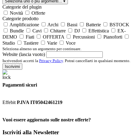
Seleziona uno o più argomenti...
▾
Categorie del plugin
Novità
Offerte
Categorie prodotto
Amplificazione
Archi
Bassi
Batterie
BSTOCK
Bundle
Cavi
Chitarre
DJ
Effettistica
EX-
DEMO
Fiati
OFFERTA
Percussioni
Pianoforti
Studio
Tastiere
Varie
Voce
Seleziona almeno un argomento per continuare.
Website (lascia vuoto)
Iscrivendoti accetti la
Privacy Policy
. Potrai cancellarti in qualsiasi momento.
Iscrivimi
Pagamenti sicuri
Effebit
P.IVA IT05042461219
Vuoi essere aggiornato sulle nostre offerte?
Iscriviti alla Newsletter