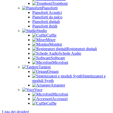
Tromboni
Pianoforti
Pianoforti Acustici
Pianoforti da palco
Pianoforti digitali
Pianoforti ibridi
Studio
Cuffie
Mixer
Monitor
Registratori digitali
Schede Audio
Software
Microfoni
Tastiere
Organi
Sintetizzatori e
moduli Synth
Arranger
Voce
Microfoni
Accessori
Cuffie
Lista dei desideri