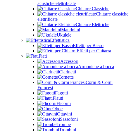
acustiche elettrificate
Chitarre Classiche
Chitarre classiche
elettrificate
Chitarre Elettriche
Mandolini
Ukulele
Effettistica
Effetti per Basso
Effetti per Chitarra
Fiati
Accessori
Armoniche a bocca
Clarinetti
Cornette
Corni & Corni
Francesi
Fagotti
Flauti
Flicorni
Oboe
Ottavini
Sassofoni
Trombe
Trombini