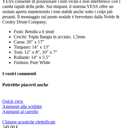
YESS consente di posizionare i tom vicini e non interferisce con i
cambi rapidi della pelle. Sui timpani, il sistema YESS offre un
sustain aperto mantenendo i tom stabili anche sotto i colpi più
pesanti. Il montaggio sul punto nodale è brevettato dalla Noble &
Cooley Drum Company.
Fusti: Betulla a 6 strati
Cerchi: Tripla flangia in acciaio, 1,5mm
Cassa: 20″ x 17″
Timpano: 14″ x 13″
Tom: 12″ x 8″, 10″ x 7″
Rullante: 14″ x 5.5″
Finitura: Pure White
I vostri commenti
Potrebbe piacerti anche
Quick view
Aggiungi alla wishlist
Aggiungi al carrello
Chitarre acustiche elettrificate
249,00
€