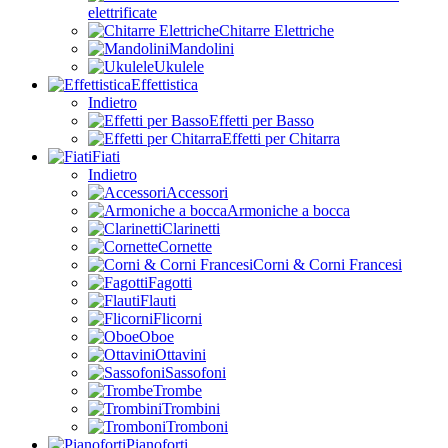
elettrificate
Chitarre Elettriche
Mandolini
Ukulele
Effettistica
Indietro
Effetti per Basso
Effetti per Chitarra
Fiati
Indietro
Accessori
Armoniche a bocca
Clarinetti
Cornette
Corni & Corni Francesi
Fagotti
Flauti
Flicorni
Oboe
Ottavini
Sassofoni
Trombe
Trombini
Tromboni
Pianoforti