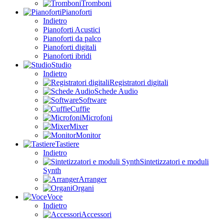
Tromboni
Pianoforti
Indietro
Pianoforti Acustici
Pianoforti da palco
Pianoforti digitali
Pianoforti ibridi
Studio
Indietro
Registratori digitali
Schede Audio
Software
Cuffie
Microfoni
Mixer
Monitor
Tastiere
Indietro
Sintetizzatori e moduli
Synth
Arranger
Organi
Voce
Indietro
Accessori