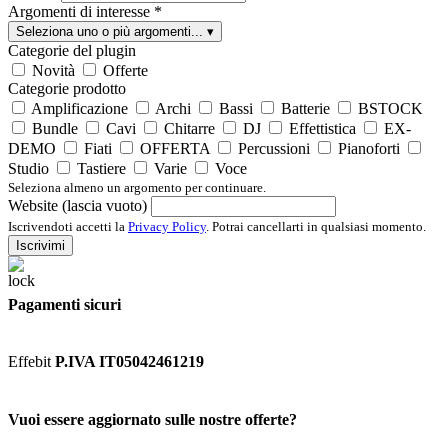
Argomenti di interesse
*
Seleziona uno o più argomenti...
▾
Categorie del plugin
Novità
Offerte
Categorie prodotto
Amplificazione
Archi
Bassi
Batterie
BSTOCK
Bundle
Cavi
Chitarre
DJ
Effettistica
EX-
DEMO
Fiati
OFFERTA
Percussioni
Pianoforti
Studio
Tastiere
Varie
Voce
Seleziona almeno un argomento per continuare.
Website (lascia vuoto)
Iscrivendoti accetti la
Privacy Policy
. Potrai cancellarti in qualsiasi momento.
Iscrivimi
Pagamenti sicuri
Effebit
P.IVA IT05042461219
Vuoi essere aggiornato sulle nostre offerte?