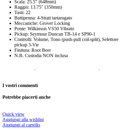
Scala: 25.5″ (648mm)
Raggio: 13.75″ (350mm)
Tasti: 22
Battipenna: 4-Strati tartarugato
Meccaniche: Grover Locking
Ponte: Wilkinson VS50 Vibrato
Pickup: Seymour Duncan TB-14 e SP90-1
Controlli: Volume, Tono (push-pull coil-split), Selettore
pickup 3-Vie
Finitura: Root Beer
N.B. Custodia NON inclusa
I vostri commenti
Potrebbe piacerti anche
Quick view
Aggiungi alla wishlist
Aggiungi al carrello