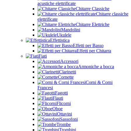
acustiche elettrificate
Chitarre Classiche
Chitarre classiche
elettrificate
Chitarre Elettriche
Mandolini
Ukulele
Effettistica
Effetti per Basso
Effetti per Chitarra
Fiati
Accessori
Armoniche a bocca
Clarinetti
Cornette
Corni & Corni
Francesi
Fagotti
Flauti
Flicorni
Oboe
Ottavini
Sassofoni
Trombe
Trombini