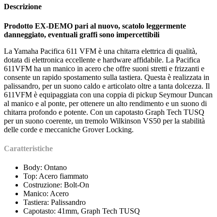
Descrizione
Prodotto EX-DEMO pari al nuovo, scatolo leggermente
danneggiato, eventuali graffi sono impercettibili
La Yamaha Pacifica 611 VFM è una chitarra elettrica di qualità,
dotata di elettronica eccellente e hardware affidabile. La Pacifica
611VFM ha un manico in acero che offre suoni stretti e frizzanti e
consente un rapido spostamento sulla tastiera. Questa è realizzata in
palissandro, per un suono caldo e articolato oltre a tanta dolcezza. Il
611VFM è equipaggiata con una coppia di pickup Seymour Duncan
al manico e al ponte, per ottenere un alto rendimento e un suono di
chitarra profondo e potente. Con un capotasto Graph Tech TUSQ
per un suono coerente, un tremolo Wilkinson VS50 per la stabilità
delle corde e meccaniche Grover Locking.
Caratteristiche
Body: Ontano
Top: Acero fiammato
Costruzione: Bolt-On
Manico: Acero
Tastiera: Palissandro
Capotasto: 41mm, Graph Tech TUSQ