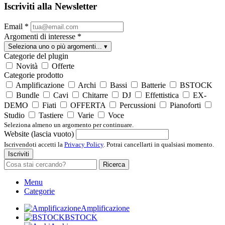
Iscriviti alla Newsletter
Email
*
Argomenti di interesse
*
Seleziona uno o più argomenti...
▾
Categorie del plugin
Novità
Offerte
Categorie prodotto
Amplificazione
Archi
Bassi
Batterie
BSTOCK
Bundle
Cavi
Chitarre
DJ
Effettistica
EX-
DEMO
Fiati
OFFERTA
Percussioni
Pianoforti
Studio
Tastiere
Varie
Voce
Seleziona almeno un argomento per continuare.
Website (lascia vuoto)
Iscrivendoti accetti la
Privacy Policy
. Potrai cancellarti in qualsiasi momento.
Iscriviti
Ricerca
Menu
Categorie
Amplificazione
BSTOCK