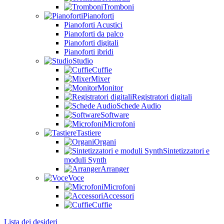
Tromboni
Pianoforti
Pianoforti Acustici
Pianoforti da palco
Pianoforti digitali
Pianoforti ibridi
Studio
Cuffie
Mixer
Monitor
Registratori digitali
Schede Audio
Software
Microfoni
Tastiere
Organi
Sintetizzatori e
moduli Synth
Arranger
Voce
Microfoni
Accessori
Cuffie
Lista dei desideri