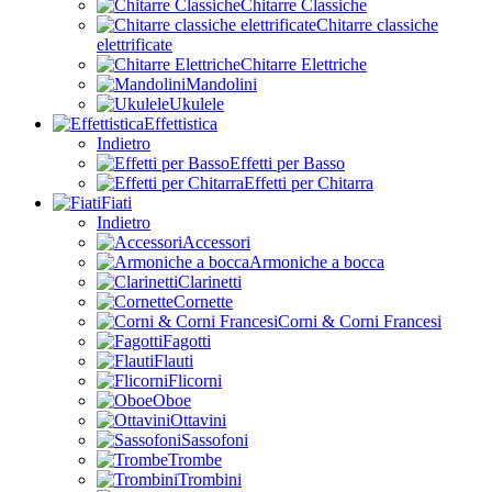
Chitarre Classiche
Chitarre classiche
elettrificate
Chitarre Elettriche
Mandolini
Ukulele
Effettistica
Indietro
Effetti per Basso
Effetti per Chitarra
Fiati
Indietro
Accessori
Armoniche a bocca
Clarinetti
Cornette
Corni & Corni Francesi
Fagotti
Flauti
Flicorni
Oboe
Ottavini
Sassofoni
Trombe
Trombini