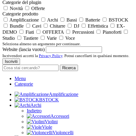
Categorie del plugin
Novità
Offerte
Categorie prodotto
Amplificazione
Archi
Bassi
Batterie
BSTOCK
Bundle
Cavi
Chitarre
DJ
Effettistica
EX-
DEMO
Fiati
OFFERTA
Percussioni
Pianoforti
Studio
Tastiere
Varie
Voce
Seleziona almeno un argomento per continuare.
Website (lascia vuoto)
Iscrivendoti accetti la
Privacy Policy
. Potrai cancellarti in qualsiasi momento.
Iscriviti
Ricerca
Menu
Categorie
Amplificazione
BSTOCK
Archi
Indietro
Accessori
Violini
Viole
Violoncelli