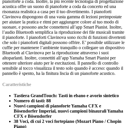
pianoforte a coda. Inoltre, la più recente tecnologia di progettazione
acustica offre un suono di pianoforte a coda da concerto ed una
risonanza realistica a casa per il tuo divertimento. I pianoforti
Clavinova dispongono di una vasta gamma di lezioni preimpostate
per aiutare la pratica e ritmi per aggiungere colore al tuo modo di
suonare, e possono anche connettersi all’app Smart Pianist. Inoltre,
l’audio Bluetooth semplifica la riproduzione dei file musicali tramite
il pianoforte. I pianoforti Clavinova sono ricchi di funzioni divertenti
che solo i pianoforti digitali possono offrire. E’ possibile utilizzare le
cuffie per mantenere l’ambiente tranquillo o collegare un dispositivo
Bluetooth al Clavinova per la riproduzione attraverso i suoi
altoparlanti. Inoltre, connettiti all’app Yamaha Smart Pianist per
ottenere ulteriore aiuto per le esrcitazioni. Il pannello di controllo
sensibile al tocco visualizza il testo solo quando è acceso: quando il
pannello è spento, ha la finitura liscia di un pianoforte acustico.
Caratteristiche
Tastiera GrandTouch: Tasti in ebano e avorio sintetico
Numero di tasti: 88
Nuovi campioni di pianoforte Yamaha CFX e
Bösendorfer Imperial, nuovi campioni binaurali Yamaha
CFX e Bösendorfer
38 Voci, di cui 2 voci fortepiano (Mozart Piano / Chopin
Piano)