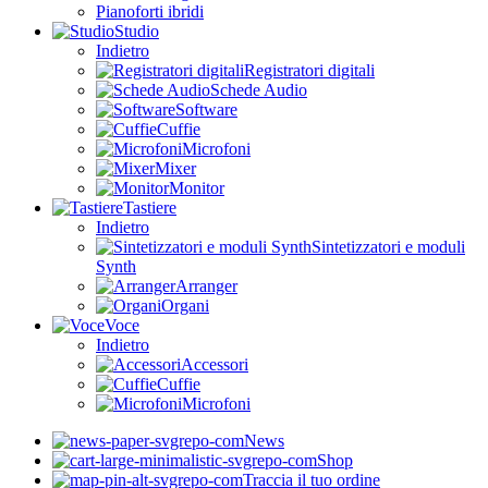
Pianoforti ibridi
Studio
Indietro
Registratori digitali
Schede Audio
Software
Cuffie
Microfoni
Mixer
Monitor
Tastiere
Indietro
Sintetizzatori e moduli
Synth
Arranger
Organi
Voce
Indietro
Accessori
Cuffie
Microfoni
News
Shop
Traccia il tuo ordine