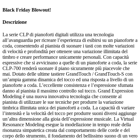
Black Friday Blowout!
Descrizione
La serie CLP di pianoforti digitali utilizza una tecnologia
all’avanguardia per ricreare l’esperienza di esibirsi su un pianoforte a
coda, consentendo al pianista di suonare i tasti con molte variazioni
di velocità e profondità per ottenere una variazione illimitata del
timbro e creare performance unicamente personali. Con capacità
espressive che si avvicinano a quelle di un pianoforte a coda, la serie
CLP-700 renderà suonare il piano sicuramente più piacevole che
mai. Dotato delle ultime tastiere GrandTouch / GrandTouch-S con
un’ampia gamma dinamica del tocco ed una risposta a livello di un
pianoforte a coda. L’eccellente consistenza e l’espressione sfumata
danno al pianista il massimo controllo sul tocco. Grand Expression
Modeling è una nuova innovativa tecnologia che consente al
pianista di utilizzare le sue tecniche per produrre la variazione
timbrica illimitata unica dei pianoforti a coda. La capacità di variare
l’intensità e la velocità del tocco per produrre suoni diversi aggiunge
un’altra dimensione alla gioia dell’espressione musicale. La Virtual
Resonance Modeling esegue la modellazione in tempo reale della
risonanza simpatetica creata dal comportamento delle corde e del
corpo dello strumento, il fondamento del bellissimo suono di un vero