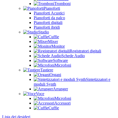
Tromboni
Pianoforti
Pianoforti Acustici
Pianoforti da palco
Pianoforti digitali
Pianoforti ibridi
Studio
Cuffie
Mixer
Monitor
Registratori digitali
Schede Audio
Software
Microfoni
Tastiere
Organi
Sintetizzatori e
moduli Synth
Arranger
Voce
Microfoni
Accessori
Cuffie
Lista dei desideri