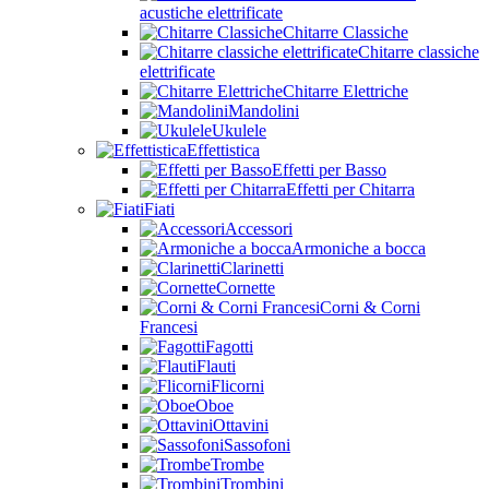
acustiche elettrificate
Chitarre Classiche
Chitarre classiche
elettrificate
Chitarre Elettriche
Mandolini
Ukulele
Effettistica
Effetti per Basso
Effetti per Chitarra
Fiati
Accessori
Armoniche a bocca
Clarinetti
Cornette
Corni & Corni
Francesi
Fagotti
Flauti
Flicorni
Oboe
Ottavini
Sassofoni
Trombe
Trombini