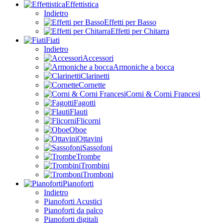
Effettistica
Indietro
Effetti per Basso
Effetti per Chitarra
Fiati
Indietro
Accessori
Armoniche a bocca
Clarinetti
Cornette
Corni & Corni Francesi
Fagotti
Flauti
Flicorni
Oboe
Ottavini
Sassofoni
Trombe
Trombini
Tromboni
Pianoforti
Indietro
Pianoforti Acustici
Pianoforti da palco
Pianoforti digitali