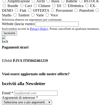
Amplificazione
Archi
Bassi
Batterie
BSTOCK
Bundle
Cavi
Chitarre
DJ
Effettistica
EX-
DEMO
Fiati
OFFERTA
Percussioni
Pianoforti
Studio
Tastiere
Varie
Voce
Seleziona almeno un argomento per continuare.
Website (lascia vuoto)
Iscrivendoti accetti la
Privacy Policy
. Potrai cancellarti in qualsiasi momento.
Iscrivimi
Pagamenti sicuri
Effebit
P.IVA IT05042461219
Vuoi essere aggiornato sulle nostre offerte?
Iscriviti alla Newsletter
Email
*
Argomenti di interesse
*
Seleziona uno o più argomenti...
▾