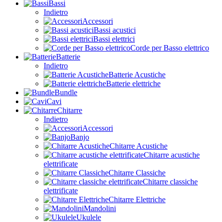
Bassi
Indietro
Accessori
Bassi acustici
Bassi elettrici
Corde per Basso elettrico
Batterie
Indietro
Batterie Acustiche
Batterie elettriche
Bundle
Cavi
Chitarre
Indietro
Accessori
Banjo
Chitarre Acustiche
Chitarre acustiche
elettrificate
Chitarre Classiche
Chitarre classiche
elettrificate
Chitarre Elettriche
Mandolini
Ukulele