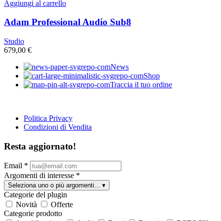
Aggiungi al carrello
Adam Professional Audio Sub8
Studio
679,00
€
News
Shop
Traccia il tuo ordine
Politica Privacy
Condizioni di Vendita
Resta aggiornato!
Email
*
Argomenti di interesse
*
Seleziona uno o più argomenti...
▾
Categorie del plugin
Novità
Offerte
Categorie prodotto