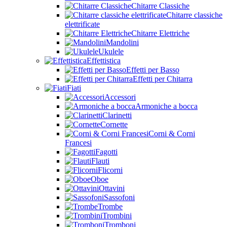
Chitarre Classiche
Chitarre classiche
elettrificate
Chitarre Elettriche
Mandolini
Ukulele
Effettistica
Effetti per Basso
Effetti per Chitarra
Fiati
Accessori
Armoniche a bocca
Clarinetti
Cornette
Corni & Corni
Francesi
Fagotti
Flauti
Flicorni
Oboe
Ottavini
Sassofoni
Trombe
Trombini
Tromboni