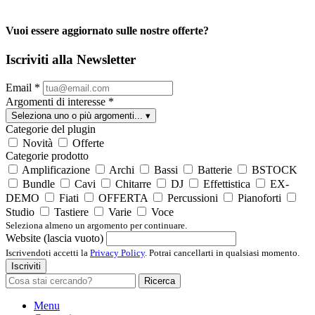
Vuoi essere aggiornato sulle nostre offerte?
Iscriviti alla Newsletter
Email
*
Argomenti di interesse
*
Seleziona uno o più argomenti...
▾
Categorie del plugin
Novità
Offerte
Categorie prodotto
Amplificazione
Archi
Bassi
Batterie
BSTOCK
Bundle
Cavi
Chitarre
DJ
Effettistica
EX-
DEMO
Fiati
OFFERTA
Percussioni
Pianoforti
Studio
Tastiere
Varie
Voce
Seleziona almeno un argomento per continuare.
Website (lascia vuoto)
Iscrivendoti accetti la
Privacy Policy
. Potrai cancellarti in qualsiasi momento.
Iscriviti
Ricerca
Menu