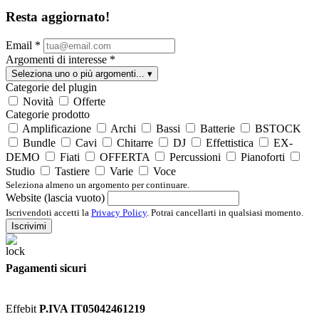
Resta aggiornato!
Email
*
Argomenti di interesse
*
Seleziona uno o più argomenti...
▾
Categorie del plugin
Novità
Offerte
Categorie prodotto
Amplificazione
Archi
Bassi
Batterie
BSTOCK
Bundle
Cavi
Chitarre
DJ
Effettistica
EX-
DEMO
Fiati
OFFERTA
Percussioni
Pianoforti
Studio
Tastiere
Varie
Voce
Seleziona almeno un argomento per continuare.
Website (lascia vuoto)
Iscrivendoti accetti la
Privacy Policy
. Potrai cancellarti in qualsiasi momento.
Iscrivimi
Pagamenti sicuri
Effebit
P.IVA IT05042461219