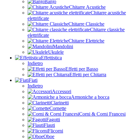
Banjo
Chitarre Acustiche
Chitarre acustiche
elettrificate
Chitarre Classiche
Chitarre classiche
elettrificate
Chitarre Elettriche
Mandolini
Ukulele
Effettistica
Indietro
Effetti per Basso
Effetti per Chitarra
Fiati
Indietro
Accessori
Armoniche a bocca
Clarinetti
Cornette
Corni & Corni Francesi
Fagotti
Flauti
Flicorni
Oboe