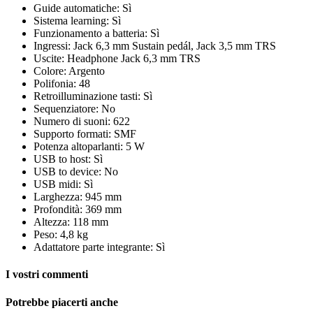
Guide automatiche: Sì
Sistema learning: Sì
Funzionamento a batteria: Sì
Ingressi: Jack 6,3 mm Sustain pedál, Jack 3,5 mm TRS
Uscite: Headphone Jack 6,3 mm TRS
Colore: Argento
Polifonia: 48
Retroilluminazione tasti: Sì
Sequenziatore: No
Numero di suoni: 622
Supporto formati: SMF
Potenza altoparlanti: 5 W
USB to host: Sì
USB to device: No
USB midi: Sì
Larghezza: 945 mm
Profondità: 369 mm
Altezza: 118 mm
Peso: 4,8 kg
Adattatore parte integrante: Sì
I vostri commenti
Potrebbe piacerti anche