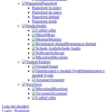
Pianoforti
Pianoforti Acustici
Pianoforti da palco
Pianoforti digitali
Pianoforti ibridi
Studio
Cuffie
Mixer
Monitor
Registratori digitali
Schede Audio
Software
Microfoni
Tastiere
Organi
Sintetizzatori e
moduli Synth
Arranger
Voce
Microfoni
Accessori
Cuffie
Lista dei desideri
Login / Registrati