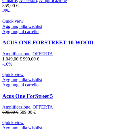
Chitarre
,
Accessori
,
Amplificazione
859,00
€
-5%
Quick view
Aggiungi alla wishlist
Aggiungi al carrello
ACUS ONE FORSTREET 10 WOOD
Amplificazione
,
OFFERTA
Il
Il
1.049,00
€
999,00
€
prezzo
prezzo
-16%
originale
attuale
era:
è:
Quick view
1.049,00 €.
999,00 €.
Aggiungi alla wishlist
Aggiungi al carrello
Acus One ForStreet 5
Amplificazione
,
OFFERTA
Il
Il
699,00
€
589,00
€
prezzo
prezzo
originale
attuale
Quick view
era:
è:
Aggiungi alla wishlist