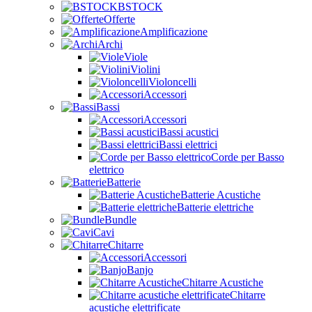
BSTOCK
Offerte
Amplificazione
Archi
Viole
Violini
Violoncelli
Accessori
Bassi
Accessori
Bassi acustici
Bassi elettrici
Corde per Basso
elettrico
Batterie
Batterie Acustiche
Batterie elettriche
Bundle
Cavi
Chitarre
Accessori
Banjo
Chitarre Acustiche
Chitarre
acustiche elettrificate