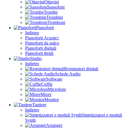
Ottavini
Sassofoni
Trombe
Trombini
Tromboni
Pianoforti
Indietro
Pianoforti Acustici
Pianoforti da palco
Pianoforti digitali
Pianoforti ibridi
Studio
Indietro
Registratori digitali
Schede Audio
Software
Cuffie
Microfoni
Mixer
Monitor
Tastiere
Indietro
Sintetizzatori e moduli
Synth
Arranger