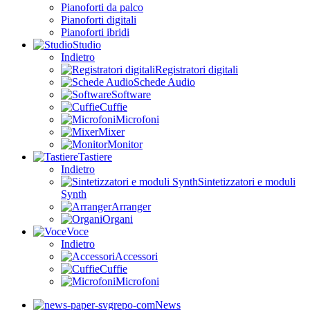
Pianoforti da palco
Pianoforti digitali
Pianoforti ibridi
Studio
Indietro
Registratori digitali
Schede Audio
Software
Cuffie
Microfoni
Mixer
Monitor
Tastiere
Indietro
Sintetizzatori e moduli
Synth
Arranger
Organi
Voce
Indietro
Accessori
Cuffie
Microfoni
News