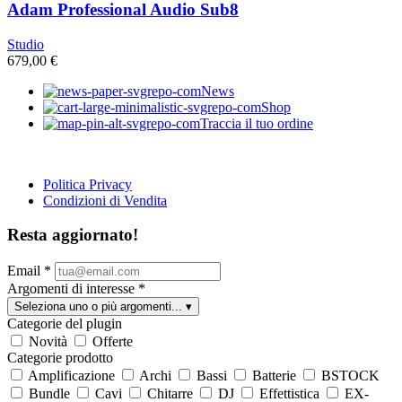
Adam Professional Audio Sub8
Studio
679,00
€
News
Shop
Traccia il tuo ordine
Politica Privacy
Condizioni di Vendita
Resta aggiornato!
Email
*
Argomenti di interesse
*
Seleziona uno o più argomenti...
▾
Categorie del plugin
Novità
Offerte
Categorie prodotto
Amplificazione
Archi
Bassi
Batterie
BSTOCK
Bundle
Cavi
Chitarre
DJ
Effettistica
EX-