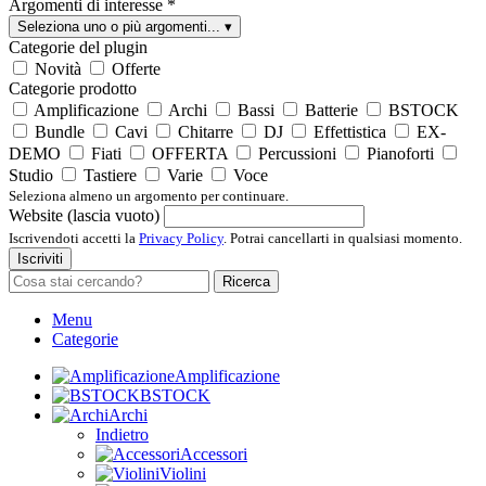
Argomenti di interesse
*
Seleziona uno o più argomenti...
▾
Categorie del plugin
Novità
Offerte
Categorie prodotto
Amplificazione
Archi
Bassi
Batterie
BSTOCK
Bundle
Cavi
Chitarre
DJ
Effettistica
EX-
DEMO
Fiati
OFFERTA
Percussioni
Pianoforti
Studio
Tastiere
Varie
Voce
Seleziona almeno un argomento per continuare.
Website (lascia vuoto)
Iscrivendoti accetti la
Privacy Policy
. Potrai cancellarti in qualsiasi momento.
Iscriviti
Ricerca
Menu
Categorie
Amplificazione
BSTOCK
Archi
Indietro
Accessori
Violini