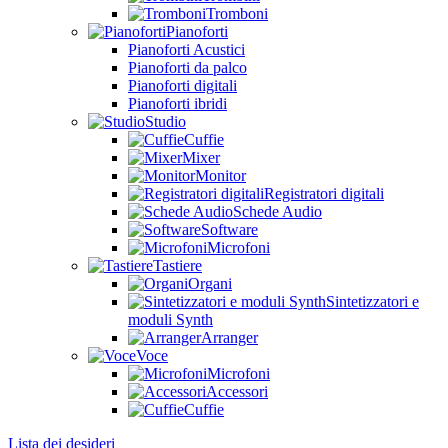
Tromboni
Pianoforti
Pianoforti Acustici
Pianoforti da palco
Pianoforti digitali
Pianoforti ibridi
Studio
Cuffie
Mixer
Monitor
Registratori digitali
Schede Audio
Software
Microfoni
Tastiere
Organi
Sintetizzatori e
moduli Synth
Arranger
Voce
Microfoni
Accessori
Cuffie
Lista dei desideri