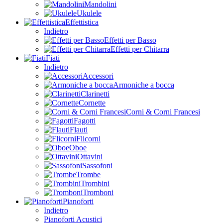
Mandolini
Ukulele
Effettistica
Indietro
Effetti per Basso
Effetti per Chitarra
Fiati
Indietro
Accessori
Armoniche a bocca
Clarinetti
Cornette
Corni & Corni Francesi
Fagotti
Flauti
Flicorni
Oboe
Ottavini
Sassofoni
Trombe
Trombini
Tromboni
Pianoforti
Indietro
Pianoforti Acustici