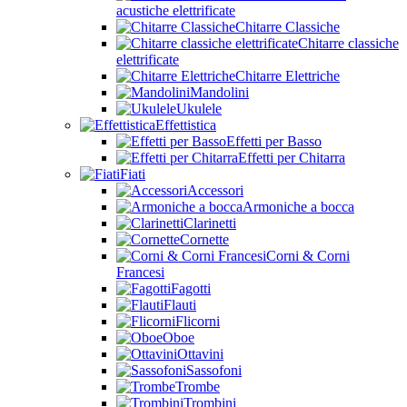
acustiche elettrificate
Chitarre Classiche
Chitarre classiche
elettrificate
Chitarre Elettriche
Mandolini
Ukulele
Effettistica
Effetti per Basso
Effetti per Chitarra
Fiati
Accessori
Armoniche a bocca
Clarinetti
Cornette
Corni & Corni
Francesi
Fagotti
Flauti
Flicorni
Oboe
Ottavini
Sassofoni
Trombe
Trombini