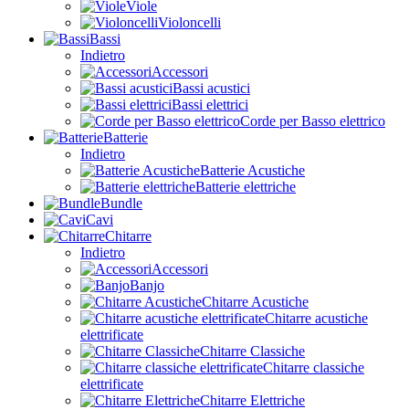
Viole
Violoncelli
Bassi
Indietro
Accessori
Bassi acustici
Bassi elettrici
Corde per Basso elettrico
Batterie
Indietro
Batterie Acustiche
Batterie elettriche
Bundle
Cavi
Chitarre
Indietro
Accessori
Banjo
Chitarre Acustiche
Chitarre acustiche
elettrificate
Chitarre Classiche
Chitarre classiche
elettrificate
Chitarre Elettriche