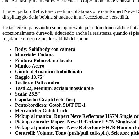
anche ai tasti più alti comodo e facile. Il corpo in ontano è smussato l
I nuovi pickup Reflectone creati in collaborazione con Rupert Neve Des
di splittaggio della bobina si traduce in un’eccezionale versatilità.
Le tastiere in palissandro sono apprezzate per il loro tono caldo e l’att
eccezionalmente durevoli, riducendo anche la resistenza quando si p
regolare e un’eccezionale stabilità del suono.
Body: Solidbody con camera
Materiale: Ontano
Finitura Poliuretano lucido
Manico Acero
Giunto del manico: Imbullonato
Raggio 13.75″
Tastiera: Palissandro
Tasti 22, Medium, acciaio inossidabile
Scala: 25.5″
Capotasto: GraphTech Tusq
Ponte/cordiera: Gotoh 510T FE-1
Meccaniche: Gotoh Lock
Pickup al manico: Rupert Neve Reflectone HS7N Single-coi
Pickup centrale: Rupert Neve Reflectone HS7N Single-coil
Pickup al ponte: Rupert Neve Reflectone HH7B Humbuck
Controlli: Volume, Tono (push/pull coil-split), Selettore pic