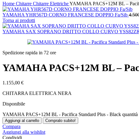
Home
Chitarre
Chitarre Elettriche
YAMAHA PACS+12M BL – Pacifica
YAMAHA YHR567D CORNO FRANCESE DOPPIO Fa/Sib
4.50
Torna ai prodotti
YAMAHA SAX SOPRANO DRITTO COLLO CURVO YSS82ZR
Spedizione rapida in 72 ore
YAMAHA PACS+12M BL – Pacifi
1.155,00
€
CHITARRA ELETTRICA NERA
Disponibile
YAMAHA PACS+12M BL - Pacifica Standard Plus - Black quantità
Aggiungi al carrello
Compralo subito!
Compara
Aggiungi alla wishlist
Condividi