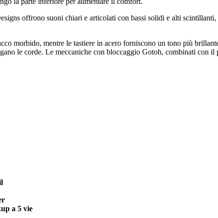
ungo la parte inferiore per aumentare il comfort.
igns offrono suoni chiari e articolati con bassi solidi e alti scintillan
acco morbido, mentre le tastiere in acero forniscono un tono più brillante 
iegano le corde. Le meccaniche con bloccaggio Gotoh, combinati con il
l
er
kup a 5 vie