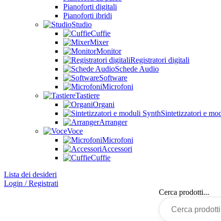
Pianoforti digitali
Pianoforti ibridi
Studio
Cuffie
Mixer
Monitor
Registratori digitali
Schede Audio
Software
Microfoni
Tastiere
Organi
Sintetizzatori e mo
Arranger
Voce
Microfoni
Accessori
Cuffie
Lista dei desideri
Login / Registrati
Cerca prodotti...