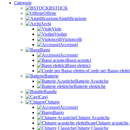
Categorie
BSTOCK
Offerte
Amplificazione
Archi
Viole
Violini
Violoncelli
Accessori
Bassi
Accessori
Bassi acustici
Bassi elettrici
Corde per Basso elettr
Batterie
Batterie Acustiche
Batterie elettriche
Bundle
Cavi
Chitarre
Accessori
Banjo
Chitarre Acustiche
Chitarre acustiche e
Chitarre Classiche