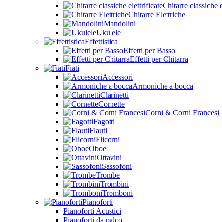
Chitarre classiche e
Chitarre Elettriche
Mandolini
Ukulele
Effettistica
Effetti per Basso
Effetti per Chitarra
Fiati
Accessori
Armoniche a bocca
Clarinetti
Cornette
Corni & Corni Francesi
Fagotti
Flauti
Flicorni
Oboe
Ottavini
Sassofoni
Trombe
Trombini
Tromboni
Pianoforti
Pianoforti Acustici
Pianoforti da palco