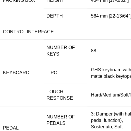
PACKING BOX
HEIGHT
434 mm [17-3/32″]
DEPTH
564 mm [22-13/64″
CONTROL INTERFACE
NUMBER OF
88
KEYS
GHS keyboard wit
KEYBOARD
TIPO
matte black keytop
TOUCH
Hard/Medium/Soft/
RESPONSE
3: Damper (with hal
NUMBER OF
pedal function),
PEDALS
Sostenuto, Soft
PEDAL