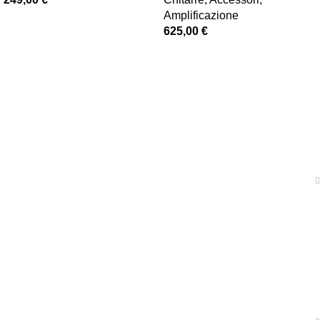
Amplificazione
625,00
€
News
Shop
Traccia il tuo ordine