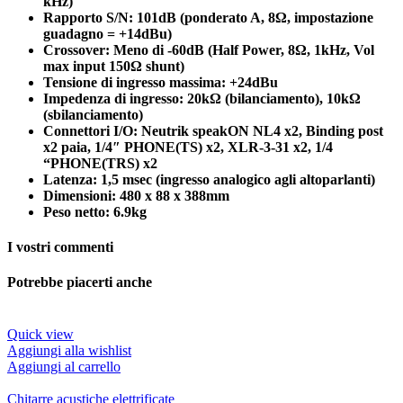
kHz)
Rapporto S/N: 101dB (ponderato A, 8Ω, impostazione
guadagno = +14dBu)
Crossover: Meno di -60dB (Half Power, 8Ω, 1kHz, Vol
max input 150Ω shunt)
Tensione di ingresso massima: +24dBu
Impedenza di ingresso: 20kΩ (bilanciamento), 10kΩ
(sbilanciamento)
Connettori I/O: Neutrik speakON NL4 x2, Binding post
x2 paia, 1/4″ PHONE(TS) x2, XLR-3-31 x2, 1/4
“PHONE(TRS) x2
Latenza: 1,5 msec (ingresso analogico agli altoparlanti)
Dimensioni: 480 x 88 x 388mm
Peso netto: 6.9kg
I vostri commenti
Potrebbe piacerti anche
Quick view
Aggiungi alla wishlist
Aggiungi al carrello
Chitarre acustiche elettrificate