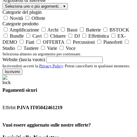
Argomenti di interesse
*
Seleziona uno o più argomenti...
▾
Categorie del plugin
Novità
Offerte
Categorie prodotto
Amplificazione
Archi
Bassi
Batterie
BSTOCK
Bundle
Cavi
Chitarre
DJ
Effettistica
EX-
DEMO
Fiati
OFFERTA
Percussioni
Pianoforti
Studio
Tastiere
Varie
Voce
Seleziona almeno un argomento per continuare.
Website (lascia vuoto)
Iscrivendoti accetti la
Privacy Policy
. Potrai cancellarti in qualsiasi momento.
Iscrivimi
Pagamenti sicuri
Effebit
P.IVA IT05042461219
Vuoi essere aggiornato sulle nostre offerte?