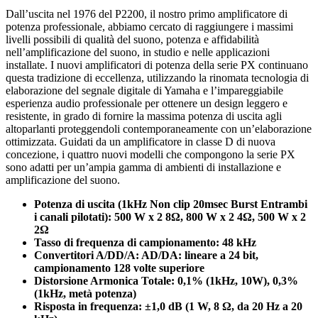
Dall’uscita nel 1976 del P2200, il nostro primo amplificatore di
potenza professionale, abbiamo cercato di raggiungere i massimi
livelli possibili di qualità del suono, potenza e affidabilità
nell’amplificazione del suono, in studio e nelle applicazioni
installate. I nuovi amplificatori di potenza della serie PX continuano
questa tradizione di eccellenza, utilizzando la rinomata tecnologia di
elaborazione del segnale digitale di Yamaha e l’impareggiabile
esperienza audio professionale per ottenere un design leggero e
resistente, in grado di fornire la massima potenza di uscita agli
altoparlanti proteggendoli contemporaneamente con un’elaborazione
ottimizzata. Guidati da un amplificatore in classe D di nuova
concezione, i quattro nuovi modelli che compongono la serie PX
sono adatti per un’ampia gamma di ambienti di installazione e
amplificazione del suono.
Potenza di uscita (1kHz Non clip 20msec Burst Entrambi
i canali pilotati): 500 W x 2 8Ω, 800 W x 2 4Ω, 500 W x 2
2Ω
Tasso di frequenza di campionamento: 48 kHz
Convertitori A/DD/A: AD/DA: lineare a 24 bit,
campionamento 128 volte superiore
Distorsione Armonica Totale: 0,1% (1kHz, 10W), 0,3%
(1kHz, metà potenza)
Risposta in frequenza: ±1,0 dB (1 W, 8 Ω, da 20 Hz a 20