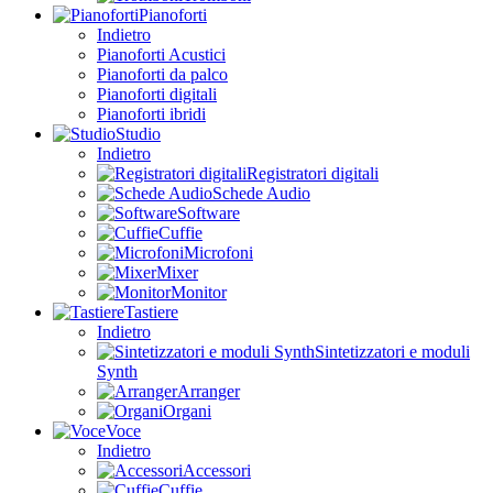
Pianoforti
Indietro
Pianoforti Acustici
Pianoforti da palco
Pianoforti digitali
Pianoforti ibridi
Studio
Indietro
Registratori digitali
Schede Audio
Software
Cuffie
Microfoni
Mixer
Monitor
Tastiere
Indietro
Sintetizzatori e moduli
Synth
Arranger
Organi
Voce
Indietro
Accessori
Cuffie