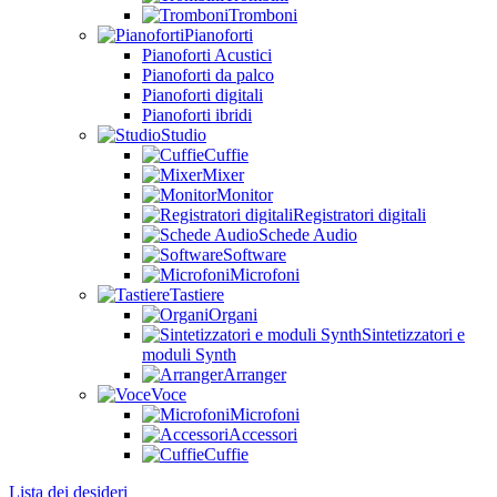
Tromboni
Pianoforti
Pianoforti Acustici
Pianoforti da palco
Pianoforti digitali
Pianoforti ibridi
Studio
Cuffie
Mixer
Monitor
Registratori digitali
Schede Audio
Software
Microfoni
Tastiere
Organi
Sintetizzatori e
moduli Synth
Arranger
Voce
Microfoni
Accessori
Cuffie
Lista dei desideri