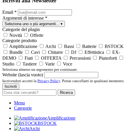
Iscriviti alla Newsletter
Email
*
Argomenti di interesse
*
Seleziona uno o più argomenti...
▾
Categorie del plugin
Novità
Offerte
Categorie prodotto
Amplificazione
Archi
Bassi
Batterie
BSTOCK
Bundle
Cavi
Chitarre
DJ
Effettistica
EX-
DEMO
Fiati
OFFERTA
Percussioni
Pianoforti
Studio
Tastiere
Varie
Voce
Seleziona almeno un argomento per continuare.
Website (lascia vuoto)
Iscrivendoti accetti la
Privacy Policy
. Potrai cancellarti in qualsiasi momento.
Iscriviti
Ricerca
Menu
Categorie
Amplificazione
BSTOCK
Archi