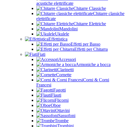
acustiche elettrificate
Chitarre Classiche
Chitarre classiche
elettrificate
Chitarre Elettriche
Mandolini
Ukulele
Effettistica
Effetti per Basso
Effetti per Chitarra
Fiati
Accessori
Armoniche a bocca
Clarinetti
Cornette
Corni & Corni
Francesi
Fagotti
Flauti
Flicorni
Oboe
Ottavini
Sassofoni
Trombe
Trombini