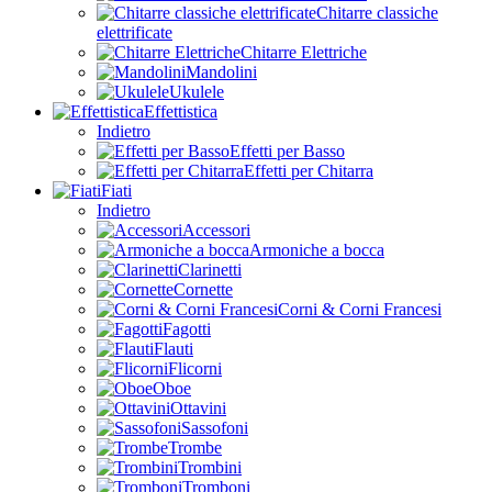
Chitarre classiche
elettrificate
Chitarre Elettriche
Mandolini
Ukulele
Effettistica
Indietro
Effetti per Basso
Effetti per Chitarra
Fiati
Indietro
Accessori
Armoniche a bocca
Clarinetti
Cornette
Corni & Corni Francesi
Fagotti
Flauti
Flicorni
Oboe
Ottavini
Sassofoni
Trombe
Trombini
Tromboni