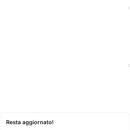
News
Shop
Traccia il tuo ordine
Politica Privacy
Condizioni di Vendita
Resta aggiornato!