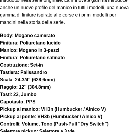
introdotto nella serie originale. La rinnovata gamma introduce
anche un nuovo profilo del manico in tutti i modelli, una nuova
gamma di finiture ispirate alle corse e i primi modelli per
mancini nella storia della serie.
Body: Mogano camerato
Finitura: Poliuretano lucido
Manico: Mogano in 3-pezzi
Finitura: Poliuretano satinato
Costruzione: Set-in
Tastiera: Palissandro
Scala: 24-3/4″ (628,6mm)
Raggio: 12″ (304,8mm)
Tasti: 22, Jumbo
Capotasto: PPS
Pickup al manico: VH3n (Humbucker / Alnico V)
Pickup al ponte: VH3b (Humbucker / Alnico V)
Controlli: Volume, Tono (Push-Pull “Dry Switch”)
Selettore pickup: Selettore a 3 vie