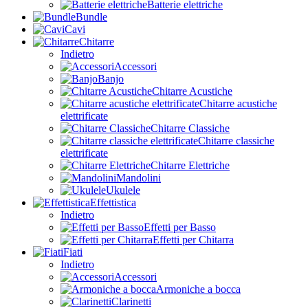
Batterie elettriche
Bundle
Cavi
Chitarre
Indietro
Accessori
Banjo
Chitarre Acustiche
Chitarre acustiche
elettrificate
Chitarre Classiche
Chitarre classiche
elettrificate
Chitarre Elettriche
Mandolini
Ukulele
Effettistica
Indietro
Effetti per Basso
Effetti per Chitarra
Fiati
Indietro
Accessori
Armoniche a bocca
Clarinetti