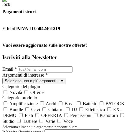
Pagamenti sicuri
Effebit
P.IVA IT05042461219
Vuoi essere aggiornato sulle nostre offerte?
Iscriviti alla Newsletter
Email
*
Argomenti di interesse
*
Seleziona uno o più argomenti...
▾
Categorie del plugin
Novità
Offerte
Categorie prodotto
Amplificazione
Archi
Bassi
Batterie
BSTOCK
Bundle
Cavi
Chitarre
DJ
Effettistica
EX-
DEMO
Fiati
OFFERTA
Percussioni
Pianoforti
Studio
Tastiere
Varie
Voce
Seleziona almeno un argomento per continuare.