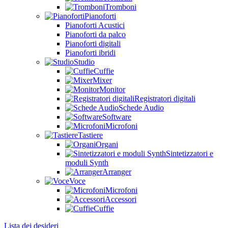
Tromboni
Pianoforti
Pianoforti Acustici
Pianoforti da palco
Pianoforti digitali
Pianoforti ibridi
Studio
Cuffie
Mixer
Monitor
Registratori digitali
Schede Audio
Software
Microfoni
Tastiere
Organi
Sintetizzatori e
moduli Synth
Arranger
Voce
Microfoni
Accessori
Cuffie
Lista dei desideri