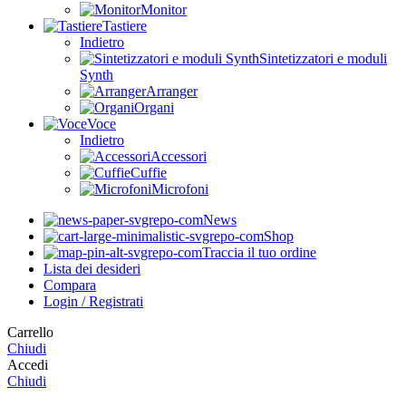
Monitor
Tastiere
Indietro
Sintetizzatori e moduli
Synth
Arranger
Organi
Voce
Indietro
Accessori
Cuffie
Microfoni
News
Shop
Traccia il tuo ordine
Lista dei desideri
Compara
Login / Registrati
Carrello
Chiudi
Accedi
Chiudi