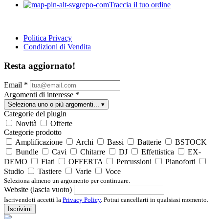
Traccia il tuo ordine
Politica Privacy
Condizioni di Vendita
Resta aggiornato!
Email
*
Argomenti di interesse
*
Seleziona uno o più argomenti...
▾
Categorie del plugin
Novità
Offerte
Categorie prodotto
Amplificazione
Archi
Bassi
Batterie
BSTOCK
Bundle
Cavi
Chitarre
DJ
Effettistica
EX-
DEMO
Fiati
OFFERTA
Percussioni
Pianoforti
Studio
Tastiere
Varie
Voce
Seleziona almeno un argomento per continuare.
Website (lascia vuoto)
Iscrivendoti accetti la
Privacy Policy
. Potrai cancellarti in qualsiasi momento.
Iscrivimi