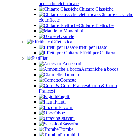
acustiche elettrificate
Chitarre Classiche
Chitarre classiche
elettrificate
Chitarre Elettriche
Mandolini
Ukulele
Effettistica
Effetti per Basso
Effetti per Chitarra
Fiati
Accessori
Armoniche a bocca
Clarinetti
Cornette
Corni & Corni
Francesi
Fagotti
Flauti
Flicorni
Oboe
Ottavini
Sassofoni
Trombe
Trombini