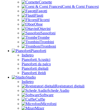
Cornette
Corni & Corni Francesi
Fagotti
Flauti
Flicorni
Oboe
Ottavini
Sassofoni
Trombe
Trombini
Tromboni
Pianoforti
Indietro
Pianoforti Acustici
Pianoforti da palco
Pianoforti digitali
Pianoforti ibridi
Studio
Indietro
Registratori digitali
Schede Audio
Software
Cuffie
Microfoni
Mixer