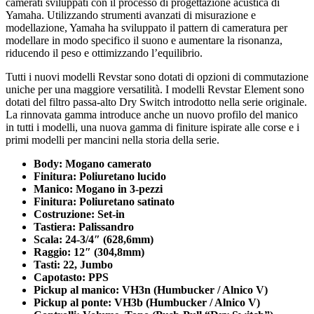
camerati sviluppati con il processo di progettazione acustica di
Yamaha. Utilizzando strumenti avanzati di misurazione e
modellazione, Yamaha ha sviluppato il pattern di cameratura per
modellare in modo specifico il suono e aumentare la risonanza,
riducendo il peso e ottimizzando l’equilibrio.
Tutti i nuovi modelli Revstar sono dotati di opzioni di commutazione
uniche per una maggiore versatilità. I modelli Revstar Element sono
dotati del filtro passa-alto Dry Switch introdotto nella serie originale.
La rinnovata gamma introduce anche un nuovo profilo del manico
in tutti i modelli, una nuova gamma di finiture ispirate alle corse e i
primi modelli per mancini nella storia della serie.
Body: Mogano camerato
Finitura: Poliuretano lucido
Manico: Mogano in 3-pezzi
Finitura: Poliuretano satinato
Costruzione: Set-in
Tastiera: Palissandro
Scala: 24-3/4″ (628,6mm)
Raggio: 12″ (304,8mm)
Tasti: 22, Jumbo
Capotasto: PPS
Pickup al manico: VH3n (Humbucker / Alnico V)
Pickup al ponte: VH3b (Humbucker / Alnico V)