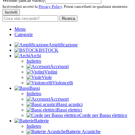
Website (lascia vuoto)
Iscrivendoti accetti la
Privacy Policy
. Potrai cancellarti in qualsiasi momento.
Iscriviti
Ricerca
Menu
Categorie
Amplificazione
BSTOCK
Archi
Indietro
Accessori
Violini
Viole
Violoncelli
Bassi
Indietro
Accessori
Bassi acustici
Bassi elettrici
Corde per Basso elettrico
Batterie
Indietro
Batterie Acustiche