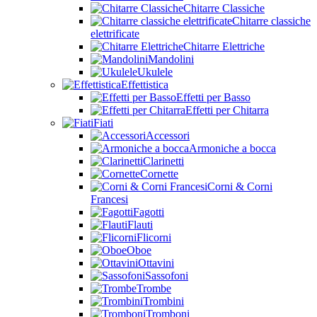
Chitarre Classiche
Chitarre classiche
elettrificate
Chitarre Elettriche
Mandolini
Ukulele
Effettistica
Effetti per Basso
Effetti per Chitarra
Fiati
Accessori
Armoniche a bocca
Clarinetti
Cornette
Corni & Corni
Francesi
Fagotti
Flauti
Flicorni
Oboe
Ottavini
Sassofoni
Trombe
Trombini
Tromboni