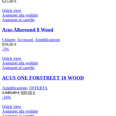
625,00
€
Quick view
Aggiungi alla wishlist
Aggiungi al carrello
Acus Allaround 8 Wood
Chitarre
,
Accessori
,
Amplificazione
859,00
€
-5%
Quick view
Aggiungi alla wishlist
Aggiungi al carrello
ACUS ONE FORSTREET 10 WOOD
Amplificazione
,
OFFERTA
Il
Il
1.049,00
€
999,00
€
prezzo
prezzo
-16%
originale
attuale
era:
è:
Quick view
1.049,00 €.
999,00 €.
Aggiungi alla wishlist
Aggiungi al carrello