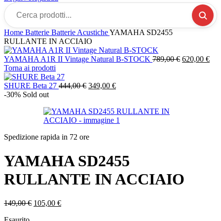
Cerca
prodotti...
Home
Batterie
Batterie Acustiche
YAMAHA SD2455
RULLANTE IN ACCIAIO
Il
Il
YAMAHA A1R II Vintage Natural B-STOCK
789,00
€
620,00
€
prezzo
pre
Torna ai prodotti
originale
attu
Il
Il
era:
è:
SHURE Beta 27
444,00
€
349,00
€
prezzo
prezzo
789,00 €.
620
-30%
Sold out
originale
attuale
era:
è:
444,00 €.
349,00 €.
Spedizione rapida in 72 ore
YAMAHA SD2455
RULLANTE IN ACCIAIO
Il
Il
149,00
€
105,00
€
prezzo
prezzo
Esaurito
originale
attuale