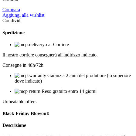
era:
è:
Compara
149,00 €.
105,00 €.
Aggiungi alla wishlist
Condividi
Spedizione
Corriere
Il nostro corriere consegnerà all'indirizzo indicato.
Consegne in 48h/72h
Garanzia 2 anni del produttore ( o superiore
dove indicato)
Reso gratuito entro 14 giorni
Unbeatable offers
Black Friday Blowout!
Descrizione