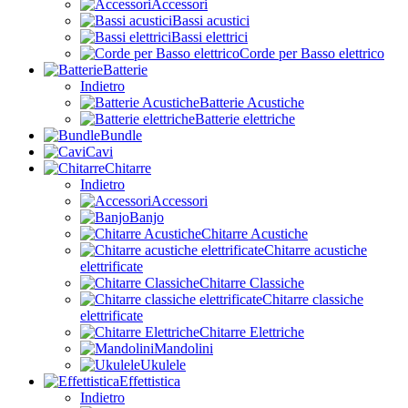
Accessori
Bassi acustici
Bassi elettrici
Corde per Basso elettrico
Batterie
Indietro
Batterie Acustiche
Batterie elettriche
Bundle
Cavi
Chitarre
Indietro
Accessori
Banjo
Chitarre Acustiche
Chitarre acustiche
elettrificate
Chitarre Classiche
Chitarre classiche
elettrificate
Chitarre Elettriche
Mandolini
Ukulele
Effettistica
Indietro