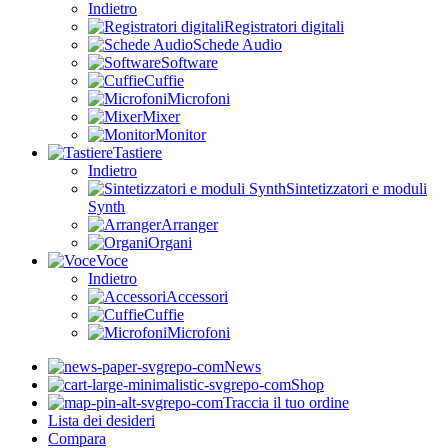
Indietro
Registratori digitali
Schede Audio
Software
Cuffie
Microfoni
Mixer
Monitor
Tastiere
Indietro
Sintetizzatori e moduli
Synth
Arranger
Organi
Voce
Indietro
Accessori
Cuffie
Microfoni
News
Shop
Traccia il tuo ordine
Lista dei desideri
Compara