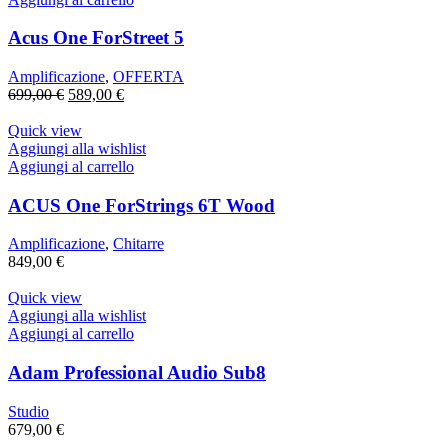
Acus One ForStreet 5
Amplificazione
,
OFFERTA
Il
Il
699,00
€
589,00
€
prezzo
prezzo
originale
attuale
Quick view
era:
è:
Aggiungi alla wishlist
699,00 €.
589,00 €.
Aggiungi al carrello
ACUS One ForStrings 6T Wood
Amplificazione
,
Chitarre
849,00
€
Quick view
Aggiungi alla wishlist
Aggiungi al carrello
Adam Professional Audio Sub8
Studio
679,00
€