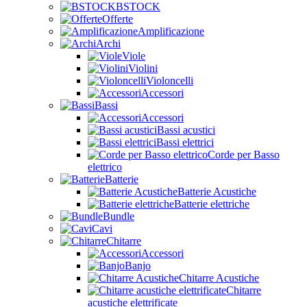
BSTOCK
Offerte
Amplificazione
Archi
Viole
Violini
Violoncelli
Accessori
Bassi
Accessori
Bassi acustici
Bassi elettrici
Corde per Basso
elettrico
Batterie
Batterie Acustiche
Batterie elettriche
Bundle
Cavi
Chitarre
Accessori
Banjo
Chitarre Acustiche
Chitarre
acustiche elettrificate