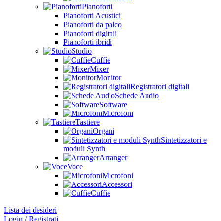
Pianoforti
Pianoforti Acustici
Pianoforti da palco
Pianoforti digitali
Pianoforti ibridi
Studio
Cuffie
Mixer
Monitor
Registratori digitali
Schede Audio
Software
Microfoni
Tastiere
Organi
Sintetizzatori e
moduli Synth
Arranger
Voce
Microfoni
Accessori
Cuffie
Lista dei desideri
Login / Registrati