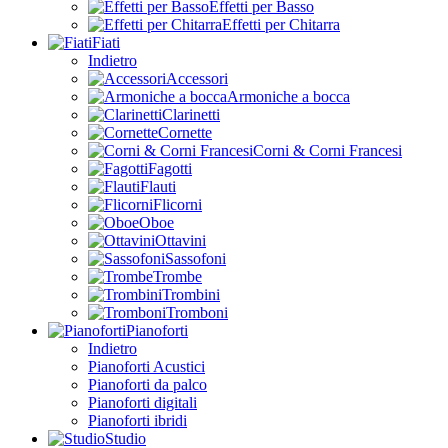
Effetti per Basso
Effetti per Chitarra
Fiati
Indietro
Accessori
Armoniche a bocca
Clarinetti
Cornette
Corni & Corni Francesi
Fagotti
Flauti
Flicorni
Oboe
Ottavini
Sassofoni
Trombe
Trombini
Tromboni
Pianoforti
Indietro
Pianoforti Acustici
Pianoforti da palco
Pianoforti digitali
Pianoforti ibridi
Studio