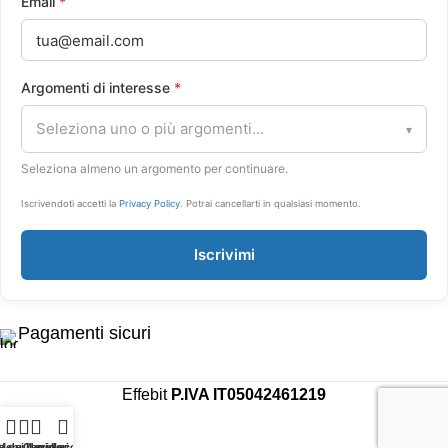
Email
*
Argomenti di interesse
*
Seleziona uno o più argomenti...
▾
Seleziona almeno un argomento per continuare.
Iscrivendoti accetti la
Privacy Policy
. Potrai cancellarti in qualsiasi momento.
Iscrivimi
Pagamenti sicuri
Effebit
P.IVA IT05042461219
a dei desideri
Menu
Carrello
Il mio account