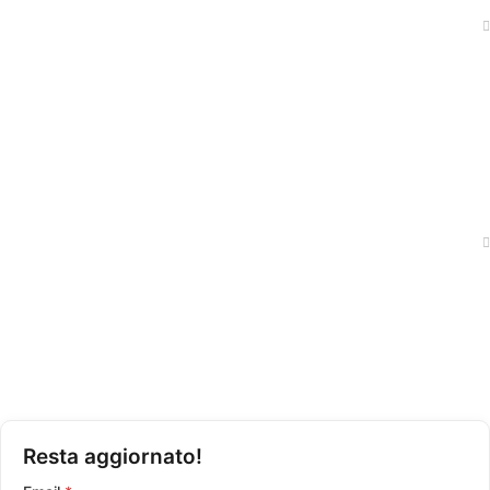
News
Shop
Traccia il tuo ordine
Politica Privacy
Condizioni di Vendita
Resta aggiornato!