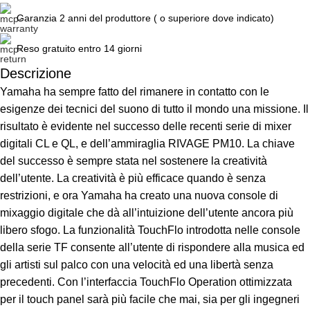
Garanzia 2 anni del produttore ( o superiore dove indicato)
Reso gratuito entro 14 giorni
Descrizione
Yamaha ha sempre fatto del rimanere in contatto con le
Unbeatable offers
Black Friday Blowout!
esigenze dei tecnici del suono di tutto il mondo una missione. Il
risultato è evidente nel successo delle recenti serie di mixer
digitali CL e QL, e dell’ammiraglia RIVAGE PM10. La chiave
del successo è sempre stata nel sostenere la creatività
dell’utente. La creatività è più efficace quando è senza
restrizioni, e ora Yamaha ha creato una nuova console di
mixaggio digitale che dà all’intuizione dell’utente ancora più
libero sfogo. La funzionalità TouchFlo introdotta nelle console
della serie TF consente all’utente di rispondere alla musica ed
gli artisti sul palco con una velocità ed una libertà senza
precedenti. Con l’interfaccia TouchFlo Operation ottimizzata
per il touch panel sarà più facile che mai, sia per gli ingegneri