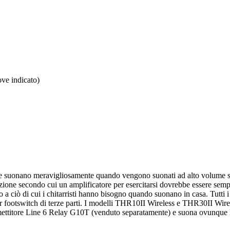
ove indicato)
ari che suonano meravigliosamente quando vengono suonati ad alto volume 
zione secondo cui un amplificatore per esercitarsi dovrebbe essere semp
 a ciò di cui i chitarristi hanno bisogno quando suonano in casa. Tutti 
footswitch di terze parti. I modelli THR10II Wireless e THR30II Wireles
asmettitore Line 6 Relay G10T (venduto separatamente) e suona ovunque la