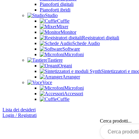
Pianoforti digitali
Pianoforti ibridi
Studio
Cuffie
Mixer
Monitor
Registratori digitali
Schede Audio
Software
Microfoni
Tastiere
Organi
Sintetizzatori e mo
Arranger
Voce
Microfoni
Accessori
Cuffie
Lista dei desideri
Login / Registrati
Cerca prodotti...