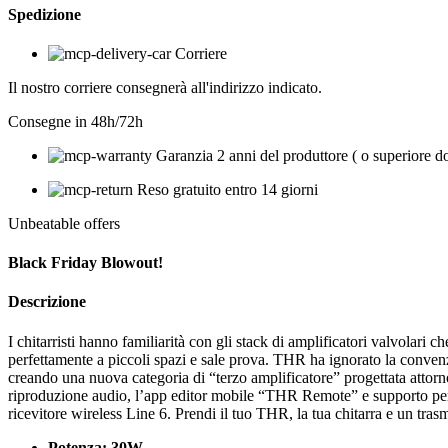
Spedizione
Corriere
Il nostro corriere consegnerà all'indirizzo indicato.
Consegne in 48h/72h
Garanzia 2 anni del produttore ( o superiore d
Reso gratuito entro 14 giorni
Unbeatable offers
Black Friday Blowout!
Descrizione
I chitarristi hanno familiarità con gli stack di amplificatori valvol
perfettamente a piccoli spazi e sale prova. THR ha ignorato la conven
creando una nuova categoria di “terzo amplificatore” progettata attorno
riproduzione audio, l’app editor mobile “THR Remote” e supporto per 
ricevitore wireless Line 6. Prendi il tuo THR, la tua chitarra e un tr
Potenza: 30W