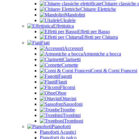
Chitarre classiche e
Chitarre Elettriche
Mandolini
Ukulele
Effettistica
Effetti per Basso
Effetti per Chitarra
Fiati
Accessori
Armoniche a bocca
Clarinetti
Cornette
Corni & Corni Francesi
Fagotti
Flauti
Flicorni
Oboe
Ottavini
Sassofoni
Trombe
Trombini
Tromboni
Pianoforti
Pianoforti Acustici
Pianoforti da palco