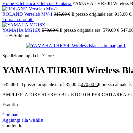
Home
Effettistica
Effetti per Chitarra
YAMAHA THR30II Wireless B
ROLAND Verselab MV-1
915,00
€
Il prezzo originale era: 915,00 €.
Torna ai prodotti
YAMAHA MG16X
579,00
€
Il prezzo originale era: 579,00 €.
547,0
-12%
Sold out
Spedizione rapida in 72 ore
YAMAHA THR30II Wireless Bl
535,00
€
Il prezzo originale era: 535,00 €.
470,00
€
Il prezzo attuale è
AMPLIFICATORE STEREO BLUETOOTH PER CHITARRA E
Esaurito
Compara
Aggiungi alla wishlist
Condividi