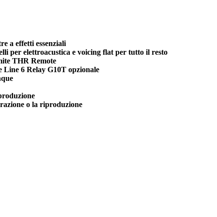
e a effetti essenziali
i per elettroacustica e voicing flat per tutto il resto
amite THR Remote
ore Line 6 Relay G10T opzionale
nque
iproduzione
strazione o la riproduzione