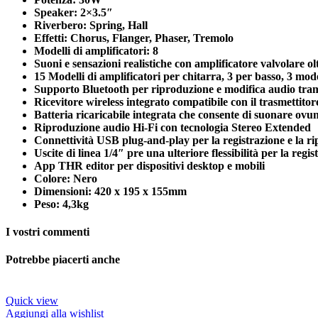
Speaker: 2×3.5″
Riverbero: Spring, Hall
Effetti: Chorus, Flanger, Phaser, Tremolo
Modelli di amplificatori: 8
Suoni e sensazioni realistiche con amplificatore valvolare oltr
15 Modelli di amplificatori per chitarra, 3 per basso, 3 modell
Supporto Bluetooth per riproduzione e modifica audio tr
Ricevitore wireless integrato compatibile con il trasmettit
Batteria ricaricabile integrata che consente di suonare ovu
Riproduzione audio Hi-Fi con tecnologia Stereo Extended
Connettività USB plug-and-play per la registrazione e la r
Uscite di linea 1/4″ pre una ulteriore flessibilità per la regi
App THR editor per dispositivi desktop e mobili
Colore: Nero
Dimensioni: 420 x 195 x 155mm
Peso: 4,3kg
I vostri commenti
Potrebbe piacerti anche
Quick view
Aggiungi alla wishlist