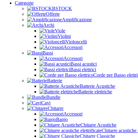
Categorie
BSTOCK
Offerte
Amplificazione
Archi
Viole
Violini
Violoncelli
Accessori
Bassi
Accessori
Bassi acustici
Bassi elettrici
Corde per Basso elettr
Batterie
Batterie Acustiche
Batterie elettriche
Bundle
Cavi
Chitarre
Accessori
Banjo
Chitarre Acustiche
Chitarre acustiche e
Chitarre Classiche