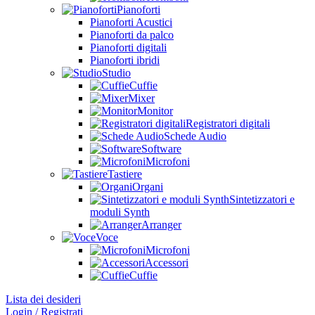
Pianoforti
Pianoforti Acustici
Pianoforti da palco
Pianoforti digitali
Pianoforti ibridi
Studio
Cuffie
Mixer
Monitor
Registratori digitali
Schede Audio
Software
Microfoni
Tastiere
Organi
Sintetizzatori e
moduli Synth
Arranger
Voce
Microfoni
Accessori
Cuffie
Lista dei desideri
Login / Registrati