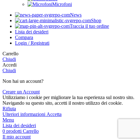
Microfoni
News
Shop
Traccia il tuo ordine
Lista dei desideri
Compara
Login / Registrati
Carrello
Chiudi
Accedi
Chiudi
Non hai un account?
Creare un Account
Utilizziamo i cookie per migliorare la tua esperienza sul nostro sito.
Navigando su questo sito, accetti il nostro utilizzo dei cookie.
Rifiuta
Ulteriori
Ulteriori informazioni
Accetta
informazioni
Menu
Lista dei desideri
0
prodotti
Carrello
Il mio account