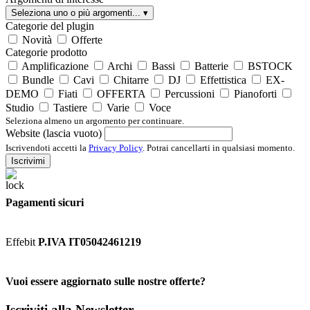
Seleziona uno o più argomenti...
▾
Categorie del plugin
Novità
Offerte
Categorie prodotto
Amplificazione
Archi
Bassi
Batterie
BSTOCK
Bundle
Cavi
Chitarre
DJ
Effettistica
EX-
DEMO
Fiati
OFFERTA
Percussioni
Pianoforti
Studio
Tastiere
Varie
Voce
Seleziona almeno un argomento per continuare.
Website (lascia vuoto)
Iscrivendoti accetti la
Privacy Policy
. Potrai cancellarti in qualsiasi momento.
Iscrivimi
Pagamenti sicuri
Effebit
P.IVA IT05042461219
Vuoi essere aggiornato sulle nostre offerte?
Iscriviti alla Newsletter