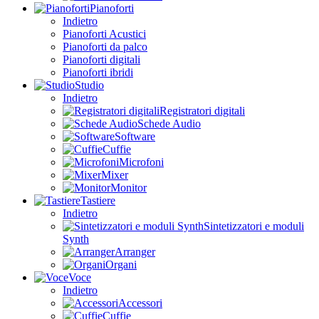
Pianoforti
Indietro
Pianoforti Acustici
Pianoforti da palco
Pianoforti digitali
Pianoforti ibridi
Studio
Indietro
Registratori digitali
Schede Audio
Software
Cuffie
Microfoni
Mixer
Monitor
Tastiere
Indietro
Sintetizzatori e moduli
Synth
Arranger
Organi
Voce
Indietro
Accessori
Cuffie