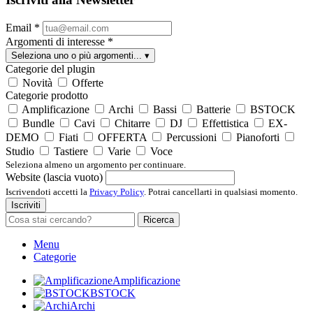
Email
*
Argomenti di interesse
*
Seleziona uno o più argomenti...
▾
Categorie del plugin
Novità
Offerte
Categorie prodotto
Amplificazione
Archi
Bassi
Batterie
BSTOCK
Bundle
Cavi
Chitarre
DJ
Effettistica
EX-
DEMO
Fiati
OFFERTA
Percussioni
Pianoforti
Studio
Tastiere
Varie
Voce
Seleziona almeno un argomento per continuare.
Website (lascia vuoto)
Iscrivendoti accetti la
Privacy Policy
. Potrai cancellarti in qualsiasi momento.
Iscriviti
Ricerca
Menu
Categorie
Amplificazione
BSTOCK
Archi