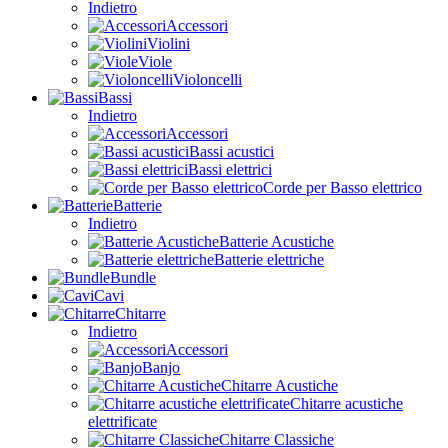
Indietro
Accessori
Violini
Viole
Violoncelli
Bassi
Indietro
Accessori
Bassi acustici
Bassi elettrici
Corde per Basso elettrico
Batterie
Indietro
Batterie Acustiche
Batterie elettriche
Bundle
Cavi
Chitarre
Indietro
Accessori
Banjo
Chitarre Acustiche
Chitarre acustiche
elettrificate
Chitarre Classiche