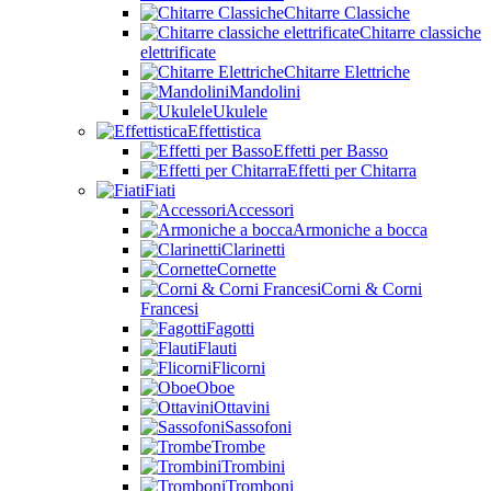
Chitarre Classiche
Chitarre classiche
elettrificate
Chitarre Elettriche
Mandolini
Ukulele
Effettistica
Effetti per Basso
Effetti per Chitarra
Fiati
Accessori
Armoniche a bocca
Clarinetti
Cornette
Corni & Corni
Francesi
Fagotti
Flauti
Flicorni
Oboe
Ottavini
Sassofoni
Trombe
Trombini
Tromboni