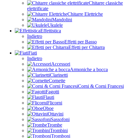
Chitarre classiche
elettrificate
Chitarre Elettriche
Mandolini
Ukulele
Effettistica
Indietro
Effetti per Basso
Effetti per Chitarra
Fiati
Indietro
Accessori
Armoniche a bocca
Clarinetti
Cornette
Corni & Corni Francesi
Fagotti
Flauti
Flicorni
Oboe
Ottavini
Sassofoni
Trombe
Trombini
Tromboni