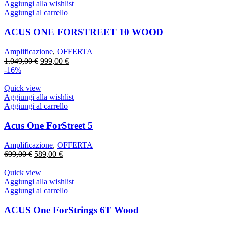
Aggiungi alla wishlist
Aggiungi al carrello
ACUS ONE FORSTREET 10 WOOD
Amplificazione
,
OFFERTA
Il
Il
1.049,00
€
999,00
€
prezzo
prezzo
-16%
originale
attuale
era:
è:
Quick view
1.049,00 €.
999,00 €.
Aggiungi alla wishlist
Aggiungi al carrello
Acus One ForStreet 5
Amplificazione
,
OFFERTA
Il
Il
699,00
€
589,00
€
prezzo
prezzo
originale
attuale
Quick view
era:
è:
Aggiungi alla wishlist
699,00 €.
589,00 €.
Aggiungi al carrello
ACUS One ForStrings 6T Wood