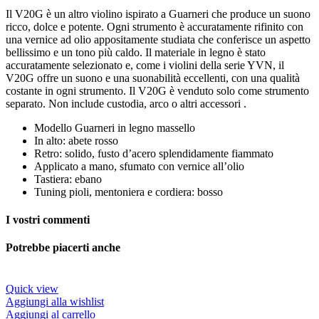
Il V20G è un altro violino ispirato a Guarneri che produce un suono
ricco, dolce e potente. Ogni strumento è accuratamente rifinito con
una vernice ad olio appositamente studiata che conferisce un aspetto
bellissimo e un tono più caldo. Il materiale in legno è stato
accuratamente selezionato e, come i violini della serie YVN, il
V20G offre un suono e una suonabilità eccellenti, con una qualità
costante in ogni strumento. Il V20G è venduto solo come strumento
separato. Non include custodia, arco o altri accessori .
Modello Guarneri in legno massello
In alto: abete rosso
Retro: solido, fusto d’acero splendidamente fiammato
Applicato a mano, sfumato con vernice all’olio
Tastiera: ebano
Tuning pioli, mentoniera e cordiera: bosso
I vostri commenti
Potrebbe piacerti anche
Quick view
Aggiungi alla wishlist
Aggiungi al carrello