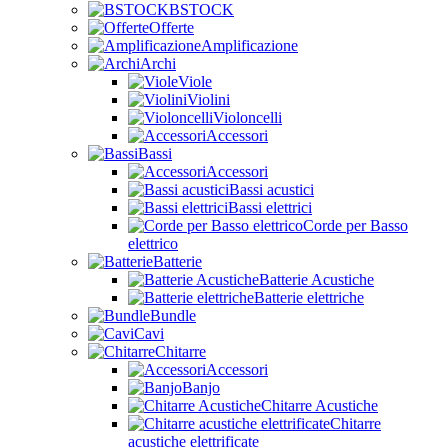
BSTOCK
Offerte
Amplificazione
Archi
Viole
Violini
Violoncelli
Accessori
Bassi
Accessori
Bassi acustici
Bassi elettrici
Corde per Basso
elettrico
Batterie
Batterie Acustiche
Batterie elettriche
Bundle
Cavi
Chitarre
Accessori
Banjo
Chitarre Acustiche
Chitarre
acustiche elettrificate