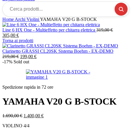
Cerca
prodotti...
Home
Archi
Violini
YAMAHA V20 G B-STOCK
Line 6 HX One - Multieffetto per chitarra elettrica
319,00
€
Il
Il
305,00
€
prezzo
prezzo
Torna ai prodotti
originale
attuale
era:
è:
Clarinetto GRASSI CL20SK Sistema Boehm - EX-DEMO
319,00 €.
305,00 €.
Il
Il
219,00
€
199,00
€
prezzo
prezzo
-17%
Sold out
originale
attuale
era:
è:
219,00 €.
199,00 €.
Spedizione rapida in 72 ore
YAMAHA V20 G B-STOCK
Il
Il
1.690,00
€
1.400,00
€
prezzo
prezzo
VIOLINO 4/4
originale
attuale
era:
è: