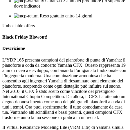
Garanzia 2 anni del produttore ( o superiore
dove indicato)
Reso gratuito entro 14 giorni
Unbeatable offers
Black Friday Blowout!
Descrizione
L’YDP 165 presenta campioni del pianoforte di punta di Yamaha: il
pianoforte a coda da concerto Yamaha CFX. Questo rappresenta 19
anni di ricerca e sviluppo, combinando l’artigianato tradizionale con
l’ingegneria moderna. Una combinazione armoniosa che ha
consentito agli ingegneri Yamaha di riesaminare ogni elemento del
pianoforte, scoprendo come ogni dettaglio può influire sul suono.
Nel 2010, il CFX è stato scelto come vincitore del prestigioso
International Chopin Competition. Da allora, il CFX ha ottenuto un
degno riconoscimento come uno dei più grandi pianoforti a coda di
tutti i tempi. Ora puoi sperimentarlo, il tutto comodamente da casa
tua. Vantando alti scintillanti e bassi potenti, questi campioni CFX
trasformeranno la tua sessione di pratica in un recital.
Il Virtual Resonance Modeling Lite (VRM Lite) di Yamaha simula