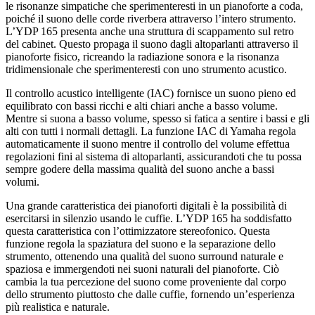
le risonanze simpatiche che sperimenteresti in un pianoforte a coda,
poiché il suono delle corde riverbera attraverso l’intero strumento.
L’YDP 165 presenta anche una struttura di scappamento sul retro
del cabinet. Questo propaga il suono dagli altoparlanti attraverso il
pianoforte fisico, ricreando la radiazione sonora e la risonanza
tridimensionale che sperimenteresti con uno strumento acustico.
Il controllo acustico intelligente (IAC) fornisce un suono pieno ed
equilibrato con bassi ricchi e alti chiari anche a basso volume.
Mentre si suona a basso volume, spesso si fatica a sentire i bassi e gli
alti con tutti i normali dettagli. La funzione IAC di Yamaha regola
automaticamente il suono mentre il controllo del volume effettua
regolazioni fini al sistema di altoparlanti, assicurandoti che tu possa
sempre godere della massima qualità del suono anche a bassi
volumi.
Una grande caratteristica dei pianoforti digitali è la possibilità di
esercitarsi in silenzio usando le cuffie. L’YDP 165 ha soddisfatto
questa caratteristica con l’ottimizzatore stereofonico. Questa
funzione regola la spaziatura del suono e la separazione dello
strumento, ottenendo una qualità del suono surround naturale e
spaziosa e immergendoti nei suoni naturali del pianoforte. Ciò
cambia la tua percezione del suono come proveniente dal corpo
dello strumento piuttosto che dalle cuffie, fornendo un’esperienza
più realistica e naturale.