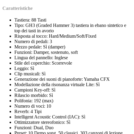
Caratteristiche
Tastiera: 88 Tasti
Tipo: GH3 (Graded Hammer 3) tastiera in ebano sintetico e
top dei tasti in avorio
Risposta al tocco: Hard/Medium/Soft/Fixed
Numero di pedali: 3
Mezzo pedale: Sì (damper)
Funzioni: Damper, sostenuto, soft
Lingua del pannello: Inglese
Stile del coperchio: Scorrevole
Leggio: Sì
Clip musicali: Sì
Generazione dei suoni di pianoforte: Yamaha CFX
Modellazione della risonanza virtuale Lite: Sì
Campioni Key-off: Sì
Rilascio morbido: Sì
Polifonia: 192 (max)
Numero di voci: 10
Reverb: 4 Tipi
Intelligent Acoustic Control (IAC): Sì
Ottimizzatore stereofonico: Sì
Funzioni: Dual, Duo
Preset: 10 Demo song, 50 classici, 303 canzoni di lezione