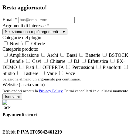
Resta aggiornato!
Email
*
Argomenti di interesse
*
Seleziona uno o più argomenti...
▾
Categorie del plugin
Novità
Offerte
Categorie prodotto
Amplificazione
Archi
Bassi
Batterie
BSTOCK
Bundle
Cavi
Chitarre
DJ
Effettistica
EX-
DEMO
Fiati
OFFERTA
Percussioni
Pianoforti
Studio
Tastiere
Varie
Voce
Seleziona almeno un argomento per continuare.
Website (lascia vuoto)
Iscrivendoti accetti la
Privacy Policy
. Potrai cancellarti in qualsiasi momento.
Iscrivimi
Pagamenti sicuri
Effebit
P.IVA IT05042461219