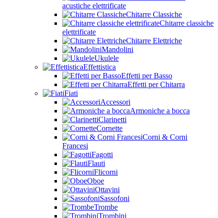
acustiche elettrificate
Chitarre Classiche
Chitarre classiche
elettrificate
Chitarre Elettriche
Mandolini
Ukulele
Effettistica
Effetti per Basso
Effetti per Chitarra
Fiati
Accessori
Armoniche a bocca
Clarinetti
Cornette
Corni & Corni
Francesi
Fagotti
Flauti
Flicorni
Oboe
Ottavini
Sassofoni
Trombe
Trombini