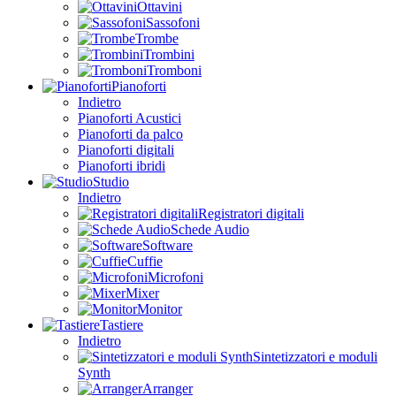
Ottavini
Sassofoni
Trombe
Trombini
Tromboni
Pianoforti
Indietro
Pianoforti Acustici
Pianoforti da palco
Pianoforti digitali
Pianoforti ibridi
Studio
Indietro
Registratori digitali
Schede Audio
Software
Cuffie
Microfoni
Mixer
Monitor
Tastiere
Indietro
Sintetizzatori e moduli
Synth
Arranger