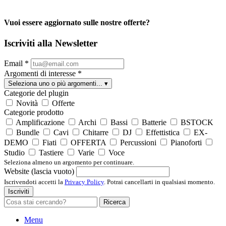
Vuoi essere aggiornato sulle nostre offerte?
Iscriviti alla Newsletter
Email
*
Argomenti di interesse
*
Seleziona uno o più argomenti...
▾
Categorie del plugin
Novità
Offerte
Categorie prodotto
Amplificazione
Archi
Bassi
Batterie
BSTOCK
Bundle
Cavi
Chitarre
DJ
Effettistica
EX-
DEMO
Fiati
OFFERTA
Percussioni
Pianoforti
Studio
Tastiere
Varie
Voce
Seleziona almeno un argomento per continuare.
Website (lascia vuoto)
Iscrivendoti accetti la
Privacy Policy
. Potrai cancellarti in qualsiasi momento.
Iscriviti
Ricerca
Menu