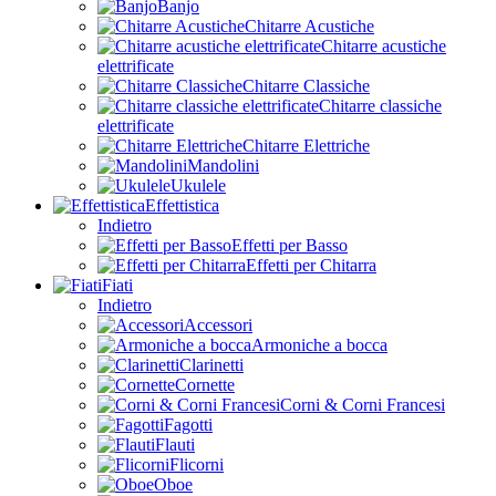
Banjo
Chitarre Acustiche
Chitarre acustiche
elettrificate
Chitarre Classiche
Chitarre classiche
elettrificate
Chitarre Elettriche
Mandolini
Ukulele
Effettistica
Indietro
Effetti per Basso
Effetti per Chitarra
Fiati
Indietro
Accessori
Armoniche a bocca
Clarinetti
Cornette
Corni & Corni Francesi
Fagotti
Flauti
Flicorni
Oboe