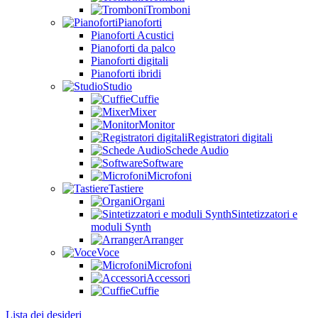
Tromboni
Pianoforti
Pianoforti Acustici
Pianoforti da palco
Pianoforti digitali
Pianoforti ibridi
Studio
Cuffie
Mixer
Monitor
Registratori digitali
Schede Audio
Software
Microfoni
Tastiere
Organi
Sintetizzatori e
moduli Synth
Arranger
Voce
Microfoni
Accessori
Cuffie
Lista dei desideri