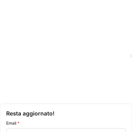
News
Shop
Traccia il tuo ordine
Politica Privacy
Condizioni di Vendita
Resta aggiornato!
Email
*