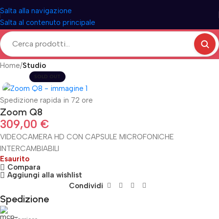
Salta alla navigazione
Salta al contenuto principale
Home
Studio
SOLD OUT
Spedizione rapida in 72 ore
Zoom Q8
309,00
€
VIDEOCAMERA HD CON CAPSULE MICROFONICHE
INTERCAMBIABILI
Esaurito
Compara
Aggiungi alla wishlist
Condividi
Spedizione