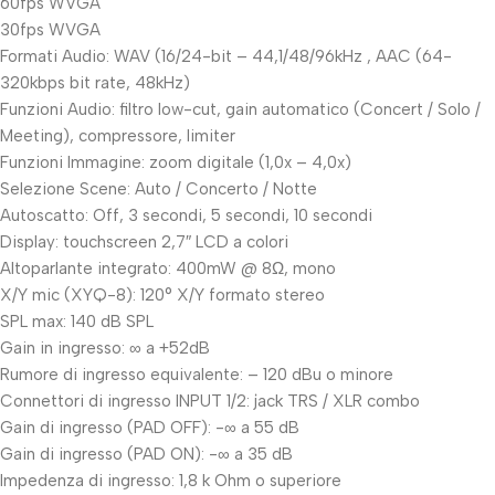
60fps WVGA
30fps WVGA
Formati Audio: WAV (16/24-bit – 44,1/48/96kHz , AAC (64-
320kbps bit rate, 48kHz)
Funzioni Audio: filtro low-cut, gain automatico (Concert / Solo /
Meeting), compressore, limiter
Funzioni Immagine: zoom digitale (1,0x – 4,0x)
Selezione Scene: Auto / Concerto / Notte
Autoscatto: Off, 3 secondi, 5 secondi, 10 secondi
Display: touchscreen 2,7″ LCD a colori
Altoparlante integrato: 400mW @ 8Ω, mono
X/Y mic (XYQ-8): 120° X/Y formato stereo
SPL max: 140 dB SPL
Gain in ingresso: ∞ a +52dB
Rumore di ingresso equivalente: – 120 dBu o minore
Connettori di ingresso INPUT 1/2: jack TRS / XLR combo
Gain di ingresso (PAD OFF): -∞ a 55 dB
Gain di ingresso (PAD ON): -∞ a 35 dB
Impedenza di ingresso: 1,8 k Ohm o superiore