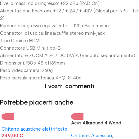
Livello massimo di ingresso: +22 dBu (PAD On)
Alimentazione Phantom: + 12 / + 24 / + 48V (Global per INPUT 1 e
2)
Rumore di ingresso equivalente: – 120 dBu o minore
Connettori di uscita: linea/cuffie stereo mini-jack
Tipo D micro HDMI
Connettore USB Mini tipo-B
Alimentatore ZOOM AD-17 DC 5V/1A (venduto separatamente)
Dimensioni: 158 x 48 x H69mm
Peso videocamera: 260g
Peso capsula microfonica XYQ-8: 40g
I vostri commenti
Potrebbe piacerti anche
Acus Allaround 4 Wood
Chitarre acustiche elettrificate
249,00
€
Chitarre
,
Accessori
,