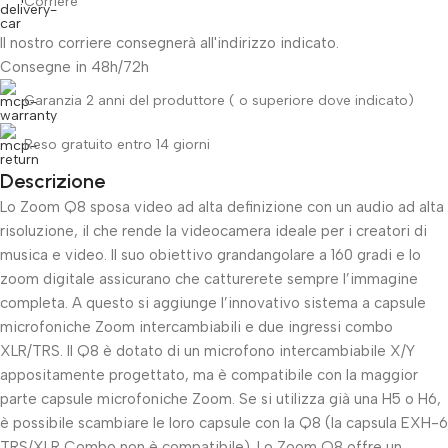
Corriere
Il nostro corriere consegnerà all'indirizzo indicato.
Consegne in 48h/72h
Garanzia 2 anni del produttore ( o superiore dove indicato)
Reso gratuito entro 14 giorni
Descrizione
Lo Zoom Q8 sposa video ad alta definizione con un audio ad alta
Unbeatable offers
Black Friday Blowout!
risoluzione, il che rende la videocamera ideale per i creatori di
musica e video. Il suo obiettivo grandangolare a 160 gradi e lo
zoom digitale assicurano che catturerete sempre l’immagine
completa. A questo si aggiunge l’innovativo sistema a capsule
microfoniche Zoom intercambiabili e due ingressi combo
XLR/TRS. Il Q8 è dotato di un microfono intercambiabile X/Y
appositamente progettato, ma è compatibile con la maggior
parte capsule microfoniche Zoom. Se si utilizza già una H5 o H6,
è possibile scambiare le loro capsule con la Q8 (la capsula EXH-6
TRS/XLR Combo non è compatibile). Lo Zoom Q8 offre un