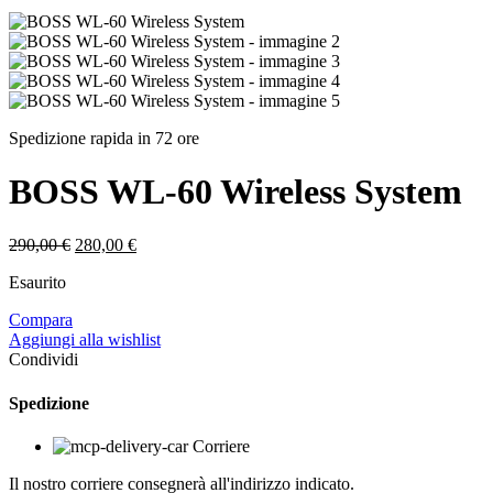
Spedizione rapida in 72 ore
BOSS WL-60 Wireless System
Il
Il
290,00
€
280,00
€
prezzo
prezzo
Esaurito
originale
attuale
era:
è:
Compara
290,00 €.
280,00 €.
Aggiungi alla wishlist
Condividi
Spedizione
Corriere
Il nostro corriere consegnerà all'indirizzo indicato.