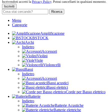
Iscrivendoti accetti la
Privacy Policy
. Potrai cancellarti in qualsiasi momento.
Iscriviti
Ricerca
Menu
Categorie
Amplificazione
BSTOCK
Archi
Indietro
Accessori
Violini
Viole
Violoncelli
Bassi
Indietro
Accessori
Bassi acustici
Bassi elettrici
Corde per Basso elettrico
Batterie
Indietro
Batterie Acustiche
Batterie elettriche