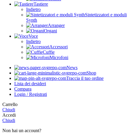
Tastiere
Indietro
Sintetizzatori e moduli
Synth
Arranger
Organi
Voce
Indietro
Accessori
Cuffie
Microfoni
News
Shop
Traccia il tuo ordine
Lista dei desideri
Compara
Login / Registrati
Carrello
Chiudi
Accedi
Chiudi
Non hai un account?