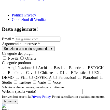
Politica Privacy
Condizioni di Vendita
Resta aggiornato!
Email
*
Argomenti di interesse
*
Seleziona uno o più argomenti...
▾
Categorie del plugin
Novità
Offerte
Categorie prodotto
Amplificazione
Archi
Bassi
Batterie
BSTOCK
Bundle
Cavi
Chitarre
DJ
Effettistica
EX-
DEMO
Fiati
OFFERTA
Percussioni
Pianoforti
Studio
Tastiere
Varie
Voce
Seleziona almeno un argomento per continuare.
Website (lascia vuoto)
Iscrivendoti accetti la
Privacy Policy
. Potrai cancellarti in qualsiasi momento.
Iscrivimi