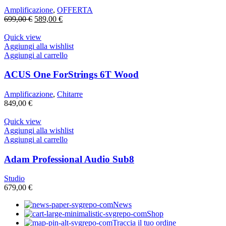
Amplificazione
,
OFFERTA
Il
Il
699,00
€
589,00
€
prezzo
prezzo
originale
attuale
Quick view
era:
è:
Aggiungi alla wishlist
699,00 €.
589,00 €.
Aggiungi al carrello
ACUS One ForStrings 6T Wood
Amplificazione
,
Chitarre
849,00
€
Quick view
Aggiungi alla wishlist
Aggiungi al carrello
Adam Professional Audio Sub8
Studio
679,00
€
News
Shop
Traccia il tuo ordine