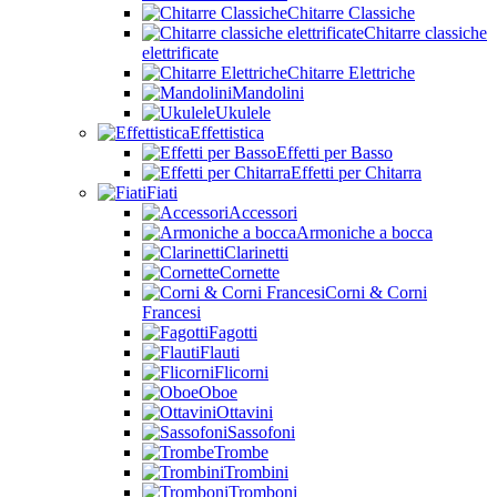
Chitarre Classiche
Chitarre classiche
elettrificate
Chitarre Elettriche
Mandolini
Ukulele
Effettistica
Effetti per Basso
Effetti per Chitarra
Fiati
Accessori
Armoniche a bocca
Clarinetti
Cornette
Corni & Corni
Francesi
Fagotti
Flauti
Flicorni
Oboe
Ottavini
Sassofoni
Trombe
Trombini
Tromboni