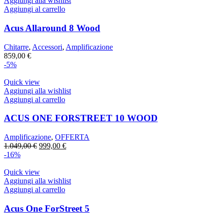
Aggiungi alla wishlist
Aggiungi al carrello
Acus Allaround 8 Wood
Chitarre
,
Accessori
,
Amplificazione
859,00
€
-5%
Quick view
Aggiungi alla wishlist
Aggiungi al carrello
ACUS ONE FORSTREET 10 WOOD
Amplificazione
,
OFFERTA
Il
Il
1.049,00
€
999,00
€
prezzo
prezzo
-16%
originale
attuale
era:
è:
Quick view
1.049,00 €.
999,00 €.
Aggiungi alla wishlist
Aggiungi al carrello
Acus One ForStreet 5