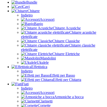
Bundle
Cavi
Chitarre
Indietro
Accessori
Banjo
Chitarre Acustiche
Chitarre acustiche
elettrificate
Chitarre Classiche
Chitarre classiche
elettrificate
Chitarre Elettriche
Mandolini
Ukulele
Effettistica
Indietro
Effetti per Basso
Effetti per Chitarra
Fiati
Indietro
Accessori
Armoniche a bocca
Clarinetti
Cornette