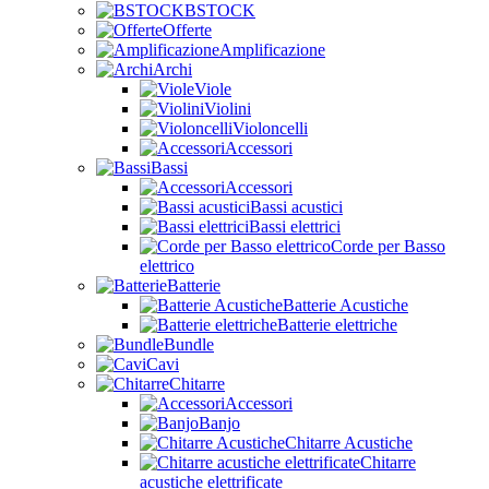
BSTOCK
Offerte
Amplificazione
Archi
Viole
Violini
Violoncelli
Accessori
Bassi
Accessori
Bassi acustici
Bassi elettrici
Corde per Basso
elettrico
Batterie
Batterie Acustiche
Batterie elettriche
Bundle
Cavi
Chitarre
Accessori
Banjo
Chitarre Acustiche
Chitarre
acustiche elettrificate