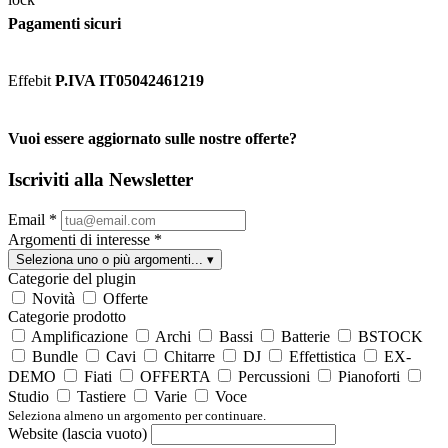
Pagamenti sicuri
Effebit
P.IVA IT05042461219
Vuoi essere aggiornato sulle nostre offerte?
Iscriviti alla Newsletter
Email
*
Argomenti di interesse
*
Seleziona uno o più argomenti...
▾
Categorie del plugin
Novità
Offerte
Categorie prodotto
Amplificazione
Archi
Bassi
Batterie
BSTOCK
Bundle
Cavi
Chitarre
DJ
Effettistica
EX-
DEMO
Fiati
OFFERTA
Percussioni
Pianoforti
Studio
Tastiere
Varie
Voce
Seleziona almeno un argomento per continuare.
Website (lascia vuoto)