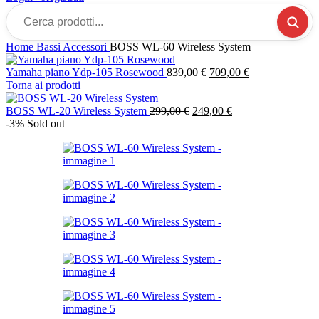
Cerca
prodotti...
Home
Bassi
Accessori
BOSS WL-60 Wireless System
Il
Il
Yamaha piano Ydp-105 Rosewood
839,00
€
709,00
€
prezzo
prezzo
Torna ai prodotti
originale
attuale
Il
era:
Il
è:
BOSS WL-20 Wireless System
299,00
€
249,00
€
prezzo
839,00 €.
prezzo
709,00 €.
-3%
Sold out
originale
attuale
era:
è:
299,00 €.
249,00 €.