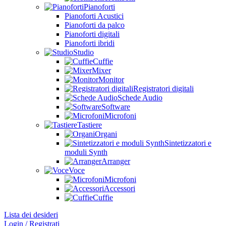
Pianoforti
Pianoforti Acustici
Pianoforti da palco
Pianoforti digitali
Pianoforti ibridi
Studio
Cuffie
Mixer
Monitor
Registratori digitali
Schede Audio
Software
Microfoni
Tastiere
Organi
Sintetizzatori e
moduli Synth
Arranger
Voce
Microfoni
Accessori
Cuffie
Lista dei desideri
Login / Registrati