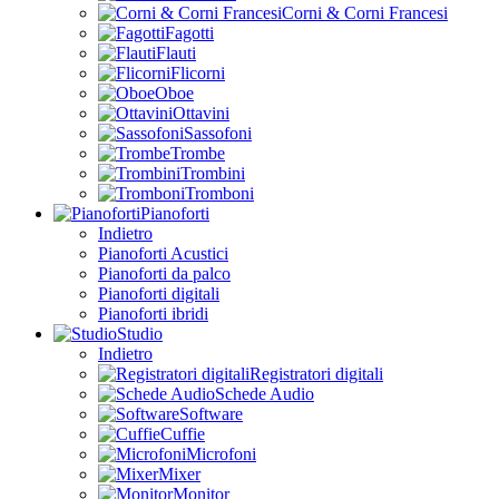
Corni & Corni Francesi
Fagotti
Flauti
Flicorni
Oboe
Ottavini
Sassofoni
Trombe
Trombini
Tromboni
Pianoforti
Indietro
Pianoforti Acustici
Pianoforti da palco
Pianoforti digitali
Pianoforti ibridi
Studio
Indietro
Registratori digitali
Schede Audio
Software
Cuffie
Microfoni
Mixer
Monitor