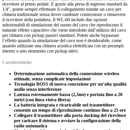
ricevitore al primo pedale. E grazie alla presa di ingresso standard da
1/4″, potete sempre effettuare il collegamento tramite un cavo per
chitarra tradizionale senza dover cambiare connessione o rimuovere
il ricevitore della pedaliera. Il WL-60 include due opzioni
selezionabili di simulazione del suono del cavo che riproducono il
naturale effetto capacitivo che viene introdotto dall’utilizzo del cavo
per chitarra con pickup passivi standard. Potete anche bypassare
l’effetto quando la simulazione del cavo non è desiderabile, come
quando utilizzate una chitarra acustica elettrificata con un preampli
interno o uno strumento con pickup attivi.
Caratteristiche
Determinazione automatica della connessione wireless
ottimale, senza complicate impostazioni
Tecnologia BOSS di nuova concezione per un’alta qualità
audio senza interferenze
Latenza estremamente bassa (2,3ms) e portata fino a 20
metri (con linea visiva libera)
La batteria integrata e ricaricabile nel trasmettitore
consente un tempo di riproduzione continuo fino a 25 ore
Collegare il trasmettitore alla porta docking del ricevitore
per caricare il sistema e avviare la configurazione della
radio automatica