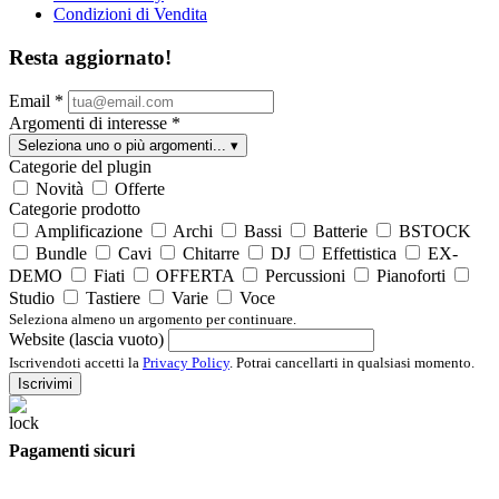
Condizioni di Vendita
Resta aggiornato!
Email
*
Argomenti di interesse
*
Seleziona uno o più argomenti...
▾
Categorie del plugin
Novità
Offerte
Categorie prodotto
Amplificazione
Archi
Bassi
Batterie
BSTOCK
Bundle
Cavi
Chitarre
DJ
Effettistica
EX-
DEMO
Fiati
OFFERTA
Percussioni
Pianoforti
Studio
Tastiere
Varie
Voce
Seleziona almeno un argomento per continuare.
Website (lascia vuoto)
Iscrivendoti accetti la
Privacy Policy
. Potrai cancellarti in qualsiasi momento.
Iscrivimi
Pagamenti sicuri