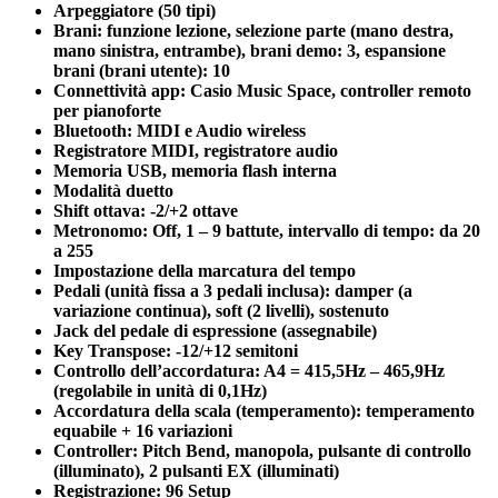
Arpeggiatore (50 tipi)
Brani: funzione lezione, selezione parte (mano destra,
mano sinistra, entrambe), brani demo: 3, espansione
brani (brani utente): 10
Connettività app: Casio Music Space, controller remoto
per pianoforte
Bluetooth: MIDI e Audio wireless
Registratore MIDI, registratore audio
Memoria USB, memoria flash interna
Modalità duetto
Shift ottava: -2/+2 ottave
Metronomo: Off, 1 – 9 battute, intervallo di tempo: da 20
a 255
Impostazione della marcatura del tempo
Pedali (unità fissa a 3 pedali inclusa): damper (a
variazione continua), soft (2 livelli), sostenuto
Jack del pedale di espressione (assegnabile)
Key Transpose: -12/+12 semitoni
Controllo dell’accordatura: A4 = 415,5Hz – 465,9Hz
(regolabile in unità di 0,1Hz)
Accordatura della scala (temperamento): temperamento
equabile + 16 variazioni
Controller: Pitch Bend, manopola, pulsante di controllo
(illuminato), 2 pulsanti EX (illuminati)
Registrazione: 96 Setup