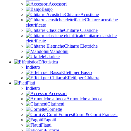
Accessori
Banjo
Chitarre Acustiche
Chitarre acustiche
elettrificate
Chitarre Classiche
Chitarre classiche
elettrificate
Chitarre Elettriche
Mandolini
Ukulele
Effettistica
Indietro
Effetti per Basso
Effetti per Chitarra
Fiati
Indietro
Accessori
Armoniche a bocca
Clarinetti
Cornette
Corni & Corni Francesi
Fagotti
Flauti
Flicorni