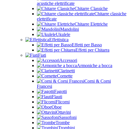
acustiche elettrificate
Chitarre Classiche
Chitarre classiche
elettrificate
Chitarre Elettriche
Mandolini
Ukulele
Effettistica
Effetti per Basso
Effetti per Chitarra
Fiati
Accessori
Armoniche a bocca
Clarinetti
Cornette
Corni & Corni
Francesi
Fagotti
Flauti
Flicorni
Oboe
Ottavini
Sassofoni
Trombe
Trombini