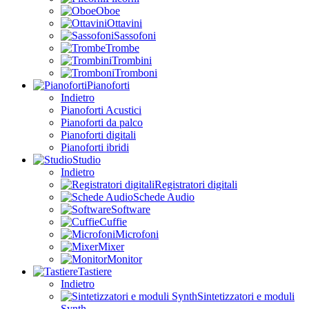
Oboe
Ottavini
Sassofoni
Trombe
Trombini
Tromboni
Pianoforti
Indietro
Pianoforti Acustici
Pianoforti da palco
Pianoforti digitali
Pianoforti ibridi
Studio
Indietro
Registratori digitali
Schede Audio
Software
Cuffie
Microfoni
Mixer
Monitor
Tastiere
Indietro
Sintetizzatori e moduli
Synth