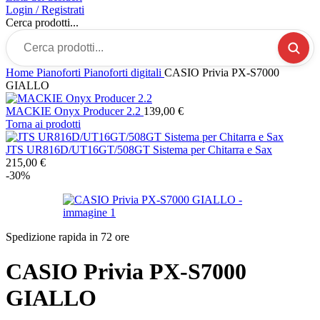
Login / Registrati
Cerca prodotti...
Home
Pianoforti
Pianoforti digitali
CASIO Privia PX-S7000
GIALLO
MACKIE Onyx Producer 2.2
139,00
€
Torna ai prodotti
JTS UR816D/UT16GT/508GT Sistema per Chitarra e Sax
215,00
€
-30%
Spedizione rapida in 72 ore
CASIO Privia PX-S7000
GIALLO