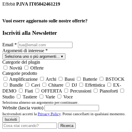
Effebit
P.IVA IT05042461219
Vuoi essere aggiornato sulle nostre offerte?
Iscriviti alla Newsletter
Email
*
Argomenti di interesse
*
Seleziona uno o più argomenti...
▾
Categorie del plugin
Novità
Offerte
Categorie prodotto
Amplificazione
Archi
Bassi
Batterie
BSTOCK
Bundle
Cavi
Chitarre
DJ
Effettistica
EX-
DEMO
Fiati
OFFERTA
Percussioni
Pianoforti
Studio
Tastiere
Varie
Voce
Seleziona almeno un argomento per continuare.
Website (lascia vuoto)
Iscrivendoti accetti la
Privacy Policy
. Potrai cancellarti in qualsiasi momento.
Iscriviti
Ricerca