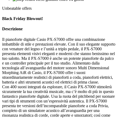
Unbeatable offers
Black Friday Blowout!
Descrizione
Il pianoforte digitale Casio PX-S7000 offre una combinazione
imbattibile di stile e prestazioni elevate. Con il suo elegante supporto
con venature del legno e l’unità a triplo pedale, il PX-S7000
presenta elementi visivi eleganti e moderni che stanno benissimo nel
tuo salotto. Ma il PX-S7000 è anche un potente pianoforte da palco
e un controller principale per il tuo studio. Alimentato dalla
tecnologia all’avanguardia del motore sonoro Multi Dimensional
Morphing AiR di Casio, il PX-S7000 offre i suoni
straordinariamente realistici di pianoforti a coda, pianoforti elettrici,
batteria e altri strumenti acustici ed elettrici di prima classe.
Con 400 suoni integrati da esplorare, il Casio PX-S7000 stimolerà
sicuramente la tua creatività musicale, ma c’è molto di più in questo
fantastico pianoforte digitale. Usa la ruota del pitchbend per suonare
vari tipi di strumenti con un’espressività autentica. Il PX-S7000
presenta tre versioni dell’incomparabile pianoforte a coda Privia,
completo di un simulatore acustico all’avanguardia per una
risonanza realistica di corde, corde aperte e smorzatori; così come