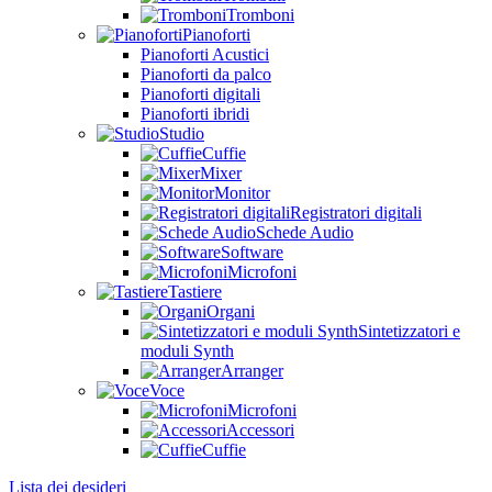
Tromboni
Pianoforti
Pianoforti Acustici
Pianoforti da palco
Pianoforti digitali
Pianoforti ibridi
Studio
Cuffie
Mixer
Monitor
Registratori digitali
Schede Audio
Software
Microfoni
Tastiere
Organi
Sintetizzatori e
moduli Synth
Arranger
Voce
Microfoni
Accessori
Cuffie
Lista dei desideri