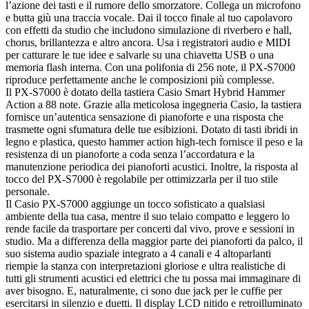
l’azione dei tasti e il rumore dello smorzatore. Collega un microfono
e butta giù una traccia vocale. Dai il tocco finale al tuo capolavoro
con effetti da studio che includono simulazione di riverbero e hall,
chorus, brillantezza e altro ancora. Usa i registratori audio e MIDI
per catturare le tue idee e salvarle su una chiavetta USB o una
memoria flash interna. Con una polifonia di 256 note, il PX-S7000
riproduce perfettamente anche le composizioni più complesse.
Il PX-S7000 è dotato della tastiera Casio Smart Hybrid Hammer
Action a 88 note. Grazie alla meticolosa ingegneria Casio, la tastiera
fornisce un’autentica sensazione di pianoforte e una risposta che
trasmette ogni sfumatura delle tue esibizioni. Dotato di tasti ibridi in
legno e plastica, questo hammer action high-tech fornisce il peso e la
resistenza di un pianoforte a coda senza l’accordatura e la
manutenzione periodica dei pianoforti acustici. Inoltre, la risposta al
tocco del PX-S7000 è regolabile per ottimizzarla per il tuo stile
personale.
Il Casio PX-S7000 aggiunge un tocco sofisticato a qualsiasi
ambiente della tua casa, mentre il suo telaio compatto e leggero lo
rende facile da trasportare per concerti dal vivo, prove e sessioni in
studio. Ma a differenza della maggior parte dei pianoforti da palco, il
suo sistema audio spaziale integrato a 4 canali e 4 altoparlanti
riempie la stanza con interpretazioni gloriose e ultra realistiche di
tutti gli strumenti acustici ed elettrici che tu possa mai immaginare di
aver bisogno. E, naturalmente, ci sono due jack per le cuffie per
esercitarsi in silenzio e duetti. Il display LCD nitido e retroilluminato