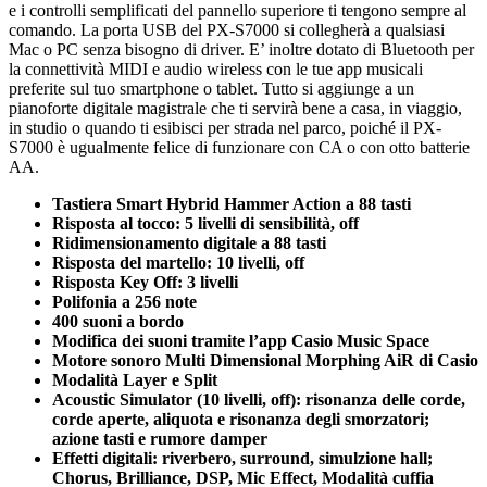
e i controlli semplificati del pannello superiore ti tengono sempre al
comando. La porta USB del PX-S7000 si collegherà a qualsiasi
Mac o PC senza bisogno di driver. E’ inoltre dotato di Bluetooth per
la connettività MIDI e audio wireless con le tue app musicali
preferite sul tuo smartphone o tablet. Tutto si aggiunge a un
pianoforte digitale magistrale che ti servirà bene a casa, in viaggio,
in studio o quando ti esibisci per strada nel parco, poiché il PX-
S7000 è ugualmente felice di funzionare con CA o con otto batterie
AA.
Tastiera Smart Hybrid Hammer Action a 88 tasti
Risposta al tocco: 5 livelli di sensibilità, off
Ridimensionamento digitale a 88 tasti
Risposta del martello: 10 livelli, off
Risposta Key Off: 3 livelli
Polifonia a 256 note
400 suoni a bordo
Modifica dei suoni tramite l’app Casio Music Space
Motore sonoro Multi Dimensional Morphing AiR di Casio
Modalità Layer e Split
Acoustic Simulator (10 livelli, off): risonanza delle corde,
corde aperte, aliquota e risonanza degli smorzatori;
azione tasti e rumore damper
Effetti digitali: riverbero, surround, simulzione hall;
Chorus, Brilliance, DSP, Mic Effect, Modalità cuffia