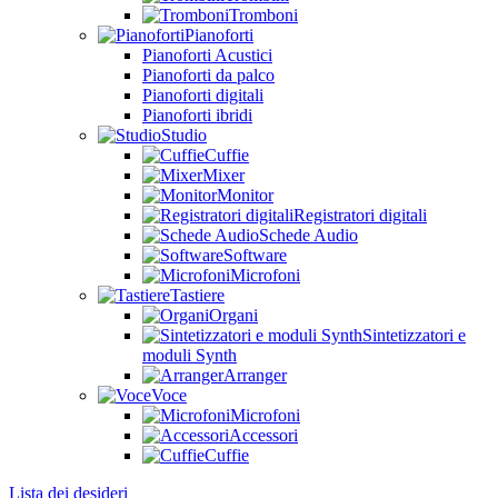
Tromboni
Pianoforti
Pianoforti Acustici
Pianoforti da palco
Pianoforti digitali
Pianoforti ibridi
Studio
Cuffie
Mixer
Monitor
Registratori digitali
Schede Audio
Software
Microfoni
Tastiere
Organi
Sintetizzatori e
moduli Synth
Arranger
Voce
Microfoni
Accessori
Cuffie
Lista dei desideri