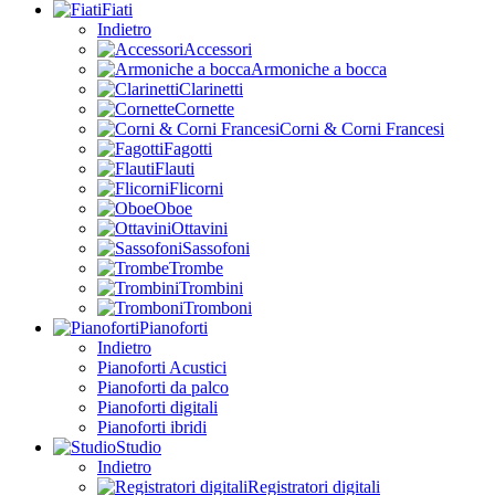
Fiati
Indietro
Accessori
Armoniche a bocca
Clarinetti
Cornette
Corni & Corni Francesi
Fagotti
Flauti
Flicorni
Oboe
Ottavini
Sassofoni
Trombe
Trombini
Tromboni
Pianoforti
Indietro
Pianoforti Acustici
Pianoforti da palco
Pianoforti digitali
Pianoforti ibridi
Studio
Indietro
Registratori digitali