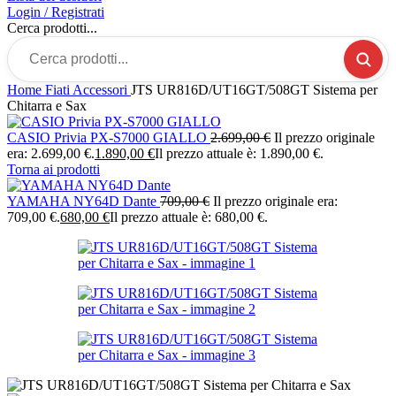
Login / Registrati
Cerca prodotti...
Home
Fiati
Accessori
JTS UR816D/UT16GT/508GT Sistema per
Chitarra e Sax
CASIO Privia PX-S7000 GIALLO
2.699,00
€
Il prezzo originale
era: 2.699,00 €.
1.890,00
€
Il prezzo attuale è: 1.890,00 €.
Torna ai prodotti
YAMAHA NY64D Dante
709,00
€
Il prezzo originale era:
709,00 €.
680,00
€
Il prezzo attuale è: 680,00 €.