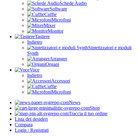
Schede Audio
Software
Cuffie
Microfoni
Mixer
Monitor
Tastiere
Indietro
Sintetizzatori e moduli
Synth
Arranger
Organi
Voce
Indietro
Accessori
Cuffie
Microfoni
News
Shop
Traccia il tuo ordine
Lista dei desideri
Compara
Login / Registrati