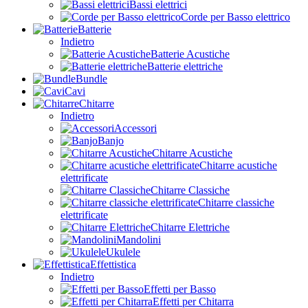
Bassi elettrici
Corde per Basso elettrico
Batterie
Indietro
Batterie Acustiche
Batterie elettriche
Bundle
Cavi
Chitarre
Indietro
Accessori
Banjo
Chitarre Acustiche
Chitarre acustiche
elettrificate
Chitarre Classiche
Chitarre classiche
elettrificate
Chitarre Elettriche
Mandolini
Ukulele
Effettistica
Indietro
Effetti per Basso
Effetti per Chitarra