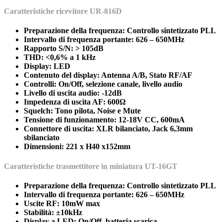
Caratteristiche ricevitore UR-816D
Preparazione della frequenza: Controllo sintetizzato PLL
Intervallo di frequenza portante: 626 – 650MHz
Rapporto S/N: > 105dB
THD: <0,6% a 1 kHz
Display: LED
Contenuto del display: Antenna A/B, Stato RF/AF
Controlli: On/Off, selezione canale, livello audio
Livello di uscita audio: -12dB
Impedenza di uscita AF: 600Ω
Squelch: Tono pilota, Noise e Mute
Tensione di funzionamento: 12-18V CC, 600mA
Connettore di uscita: XLR bilanciato, Jack 6,3mm
sbilanciato
Dimensioni: 221 x H40 x152mm
Caratteristiche trasmettitore in miniatura UT-16GT
Preparazione della frequenza: Controllo sintetizzato PLL
Intervallo di frequenza portante: 626 – 650MHz
Uscite RF: 10mW max
Stabilità: ±10kHz
Display a LED: On/Off, batteria scarica