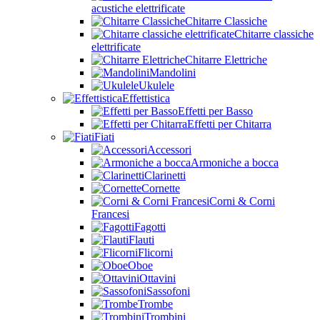
acustiche elettrificate
Chitarre Classiche
Chitarre classiche
elettrificate
Chitarre Elettriche
Mandolini
Ukulele
Effettistica
Effetti per Basso
Effetti per Chitarra
Fiati
Accessori
Armoniche a bocca
Clarinetti
Cornette
Corni & Corni
Francesi
Fagotti
Flauti
Flicorni
Oboe
Ottavini
Sassofoni
Trombe
Trombini