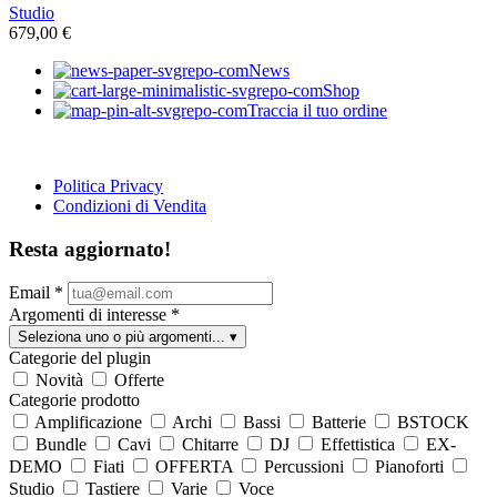
Studio
679,00
€
News
Shop
Traccia il tuo ordine
Politica Privacy
Condizioni di Vendita
Resta aggiornato!
Email
*
Argomenti di interesse
*
Seleziona uno o più argomenti...
▾
Categorie del plugin
Novità
Offerte
Categorie prodotto
Amplificazione
Archi
Bassi
Batterie
BSTOCK
Bundle
Cavi
Chitarre
DJ
Effettistica
EX-
DEMO
Fiati
OFFERTA
Percussioni
Pianoforti
Studio
Tastiere
Varie
Voce