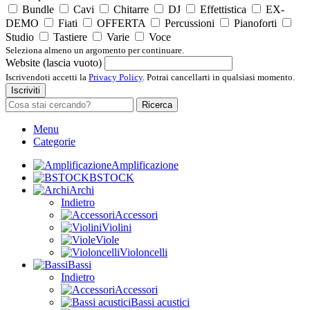
Bundle
Cavi
Chitarre
DJ
Effettistica
EX-
DEMO
Fiati
OFFERTA
Percussioni
Pianoforti
Studio
Tastiere
Varie
Voce
Seleziona almeno un argomento per continuare.
Website (lascia vuoto)
Iscrivendoti accetti la
Privacy Policy
. Potrai cancellarti in qualsiasi momento.
Iscriviti
Ricerca
Menu
Categorie
Amplificazione
BSTOCK
Archi
Indietro
Accessori
Violini
Viole
Violoncelli
Bassi
Indietro
Accessori
Bassi acustici