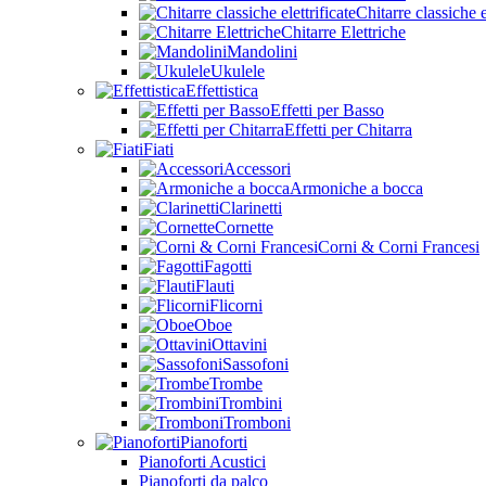
Chitarre classiche e
Chitarre Elettriche
Mandolini
Ukulele
Effettistica
Effetti per Basso
Effetti per Chitarra
Fiati
Accessori
Armoniche a bocca
Clarinetti
Cornette
Corni & Corni Francesi
Fagotti
Flauti
Flicorni
Oboe
Ottavini
Sassofoni
Trombe
Trombini
Tromboni
Pianoforti
Pianoforti Acustici
Pianoforti da palco