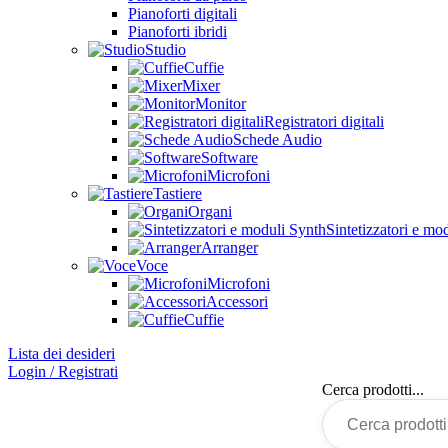
Pianoforti digitali
Pianoforti ibridi
Studio
Cuffie
Mixer
Monitor
Registratori digitali
Schede Audio
Software
Microfoni
Tastiere
Organi
Sintetizzatori e mo
Arranger
Voce
Microfoni
Accessori
Cuffie
Lista dei desideri
Login / Registrati
Cerca prodotti...