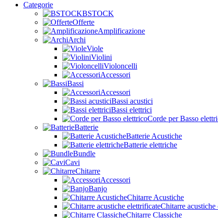
Categorie
BSTOCK
Offerte
Amplificazione
Archi
Viole
Violini
Violoncelli
Accessori
Bassi
Accessori
Bassi acustici
Bassi elettrici
Corde per Basso elettr
Batterie
Batterie Acustiche
Batterie elettriche
Bundle
Cavi
Chitarre
Accessori
Banjo
Chitarre Acustiche
Chitarre acustiche e
Chitarre Classiche