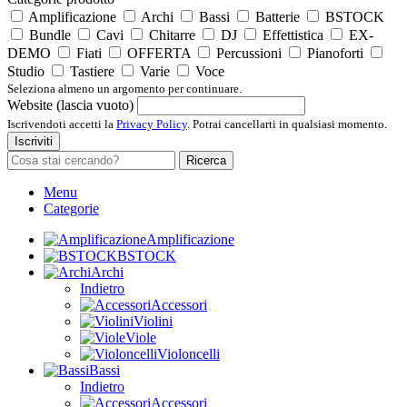
Amplificazione
Archi
Bassi
Batterie
BSTOCK
Bundle
Cavi
Chitarre
DJ
Effettistica
EX-
DEMO
Fiati
OFFERTA
Percussioni
Pianoforti
Studio
Tastiere
Varie
Voce
Seleziona almeno un argomento per continuare.
Website (lascia vuoto)
Iscrivendoti accetti la
Privacy Policy
. Potrai cancellarti in qualsiasi momento.
Iscriviti
Ricerca
Menu
Categorie
Amplificazione
BSTOCK
Archi
Indietro
Accessori
Violini
Viole
Violoncelli
Bassi
Indietro
Accessori