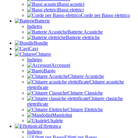
Bassi acustici
Bassi elettrici
Corde per Basso elettrico
Batterie
Indietro
Batterie Acustiche
Batterie elettriche
Bundle
Cavi
Chitarre
Indietro
Accessori
Banjo
Chitarre Acustiche
Chitarre acustiche
elettrificate
Chitarre Classiche
Chitarre classiche
elettrificate
Chitarre Elettriche
Mandolini
Ukulele
Effettistica
Indietro
Effetti per Basso