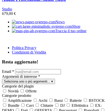
Studio
679,00
€
News
Shop
Traccia il tuo ordine
Politica Privacy
Condizioni di Vendita
Resta aggiornato!
Email
*
Argomenti di interesse
*
Seleziona uno o più argomenti...
▾
Categorie del plugin
Novità
Offerte
Categorie prodotto
Amplificazione
Archi
Bassi
Batterie
BSTOCK
Bundle
Cavi
Chitarre
DJ
Effettistica
EX-
DEMO
Fiati
OFFERTA
Percussioni
Pianoforti