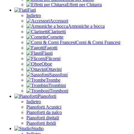
Effetti per Chitarra
Fiati
Indietro
Accessori
Armoniche a bocca
Clarinetti
Cornette
Corni & Corni Francesi
Fagotti
Flauti
Flicorni
Oboe
Ottavini
Sassofoni
Trombe
Trombini
Tromboni
Pianoforti
Indietro
Pianoforti Acustici
Pianoforti da palco
Pianoforti digitali
Pianoforti ibridi
Studio
Indietro