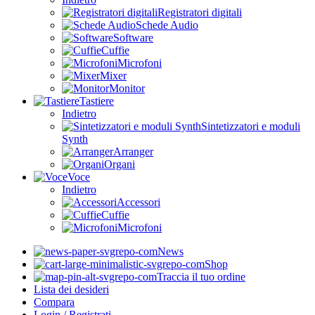
Registratori digitali
Schede Audio
Software
Cuffie
Microfoni
Mixer
Monitor
Tastiere
Indietro
Sintetizzatori e moduli
Synth
Arranger
Organi
Voce
Indietro
Accessori
Cuffie
Microfoni
News
Shop
Traccia il tuo ordine
Lista dei desideri
Compara
Login / Registrati