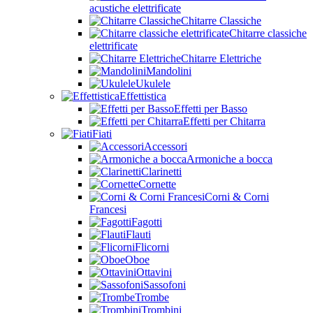
acustiche elettrificate
Chitarre Classiche
Chitarre classiche
elettrificate
Chitarre Elettriche
Mandolini
Ukulele
Effettistica
Effetti per Basso
Effetti per Chitarra
Fiati
Accessori
Armoniche a bocca
Clarinetti
Cornette
Corni & Corni
Francesi
Fagotti
Flauti
Flicorni
Oboe
Ottavini
Sassofoni
Trombe
Trombini