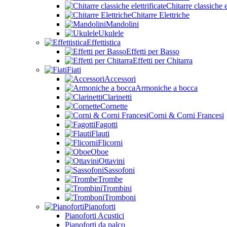
Chitarre classiche e
Chitarre Elettriche
Mandolini
Ukulele
Effettistica
Effetti per Basso
Effetti per Chitarra
Fiati
Accessori
Armoniche a bocca
Clarinetti
Cornette
Corni & Corni Francesi
Fagotti
Flauti
Flicorni
Oboe
Ottavini
Sassofoni
Trombe
Trombini
Tromboni
Pianoforti
Pianoforti Acustici
Pianoforti da palco