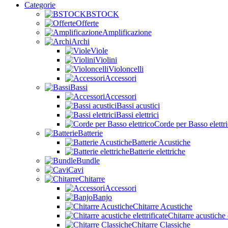
Categorie
BSTOCK
Offerte
Amplificazione
Archi
Viole
Violini
Violoncelli
Accessori
Bassi
Accessori
Bassi acustici
Bassi elettrici
Corde per Basso elettr
Batterie
Batterie Acustiche
Batterie elettriche
Bundle
Cavi
Chitarre
Accessori
Banjo
Chitarre Acustiche
Chitarre acustiche e
Chitarre Classiche