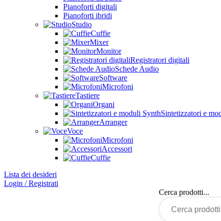
Pianoforti digitali
Pianoforti ibridi
Studio
Cuffie
Mixer
Monitor
Registratori digitali
Schede Audio
Software
Microfoni
Tastiere
Organi
Sintetizzatori e mo
Arranger
Voce
Microfoni
Accessori
Cuffie
Lista dei desideri
Login / Registrati
Cerca prodotti...