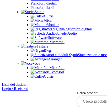
Pianoforti digitali
Pianoforti ibridi
Studio
Cuffie
Mixer
Monitor
Registratori digitali
Schede Audio
Software
Microfoni
Tastiere
Organi
Sintetizzatori e mo
Arranger
Voce
Microfoni
Accessori
Cuffie
Lista dei desideri
Login / Registrati
Cerca prodotti...