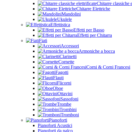
Chitarre classiche e
Chitarre Elettriche
Mandolini
Ukulele
Effettistica
Effetti per Basso
Effetti per Chitarra
Fiati
Accessori
Armoniche a bocca
Clarinetti
Cornette
Corni & Corni Francesi
Fagotti
Flauti
Flicorni
Oboe
Ottavini
Sassofoni
Trombe
Trombini
Tromboni
Pianoforti
Pianoforti Acustici
Pianoforti da palco