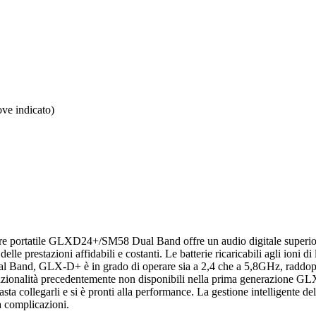
ove indicato)
re portatile GLXD24+/SM58 Dual Band offre un audio digitale superiore
e prestazioni affidabili e costanti. Le batterie ricaricabili agli ioni di 
al Band, GLX-D+ è in grado di operare sia a 2,4 che a 5,8GHz, raddoppi
onalità precedentemente non disponibili nella prima generazione GLX-D
sta collegarli e si è pronti alla performance. La gestione intelligente d
za complicazioni.