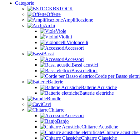
Categorie
BSTOCK
Offerte
Amplificazione
Archi
Viole
Violini
Violoncelli
Accessori
Bassi
Accessori
Bassi acustici
Bassi elettrici
Corde per Basso elettr
Batterie
Batterie Acustiche
Batterie elettriche
Bundle
Cavi
Chitarre
Accessori
Banjo
Chitarre Acustiche
Chitarre acustiche e
Chitarre Classiche