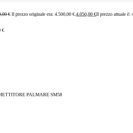
0,00
€
Il prezzo originale era: 4.500,00 €.
4.050,00
€
Il prezzo attuale è:
0
€
METTITORE PALMARE SM58