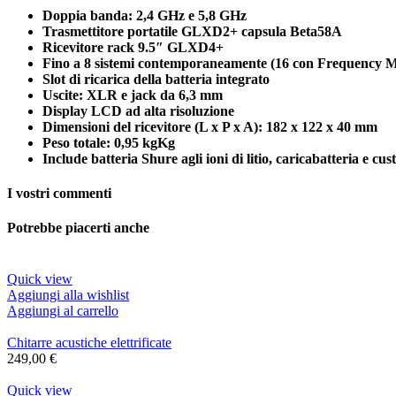
Doppia banda: 2,4 GHz e 5,8 GHz
Trasmettitore portatile GLXD2+ capsula Beta58A
Ricevitore rack 9.5″ GLXD4+
Fino a 8 sistemi contemporaneamente (16 con Frequency 
Slot di ricarica della batteria integrato
Uscite: XLR e jack da 6,3 mm
Display LCD ad alta risoluzione
Dimensioni del ricevitore (L x P x A): 182 x 122 x 40 mm
Peso totale: 0,95 kgKg
Include batteria Shure agli ioni di litio, caricabatteria e cu
I vostri commenti
Potrebbe piacerti anche
Quick view
Aggiungi alla wishlist
Aggiungi al carrello
Chitarre acustiche elettrificate
249,00
€
Quick view