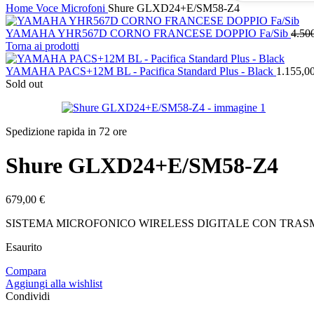
Home
Voce
Microfoni
Shure GLXD24+E/SM58-Z4
YAMAHA YHR567D CORNO FRANCESE DOPPIO Fa/Sib
4.50
Torna ai prodotti
YAMAHA PACS+12M BL - Pacifica Standard Plus - Black
1.155,0
Sold out
Spedizione rapida in 72 ore
Shure GLXD24+E/SM58-Z4
679,00
€
SISTEMA MICROFONICO WIRELESS DIGITALE CON TRAS
Esaurito
Compara
Aggiungi alla wishlist
Condividi