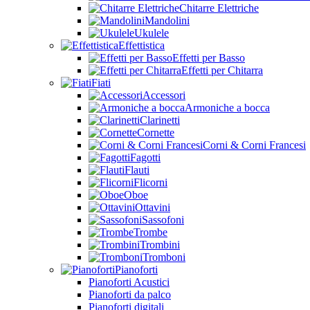
Chitarre Elettriche
Mandolini
Ukulele
Effettistica
Effetti per Basso
Effetti per Chitarra
Fiati
Accessori
Armoniche a bocca
Clarinetti
Cornette
Corni & Corni Francesi
Fagotti
Flauti
Flicorni
Oboe
Ottavini
Sassofoni
Trombe
Trombini
Tromboni
Pianoforti
Pianoforti Acustici
Pianoforti da palco
Pianoforti digitali