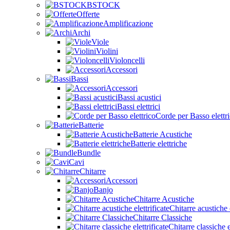
BSTOCK
Offerte
Amplificazione
Archi
Viole
Violini
Violoncelli
Accessori
Bassi
Accessori
Bassi acustici
Bassi elettrici
Corde per Basso elettr
Batterie
Batterie Acustiche
Batterie elettriche
Bundle
Cavi
Chitarre
Accessori
Banjo
Chitarre Acustiche
Chitarre acustiche e
Chitarre Classiche
Chitarre classiche e