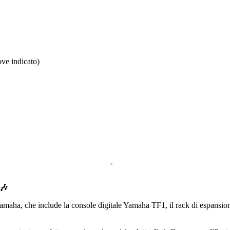
ove indicato)
 🎶
ock Yamaha, che include la console digitale Yamaha TF1, il rack di es