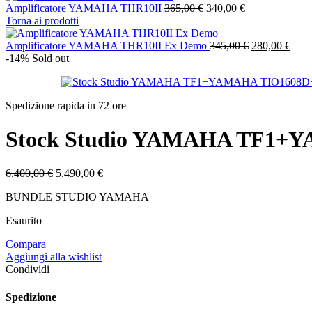
Il
Il
Amplificatore YAMAHA THR10II
365,00
€
340,00
€
prezzo
prezzo
Torna ai prodotti
originale
attuale
era:
è:
Il
Il
Amplificatore YAMAHA THR10II Ex Demo
345,00
€
280,00
€
365,00 €.
340,00 €.
prezzo
prez
-14%
Sold out
originale
attua
era:
è:
345,00 €.
280,
Spedizione rapida in 72 ore
Stock Studio YAMAHA TF1+
Il
Il
6.400,00
€
5.490,00
€
prezzo
prezzo
BUNDLE STUDIO YAMAHA
originale
attuale
era:
è:
Esaurito
6.400,00 €.
5.490,00 €.
Compara
Aggiungi alla wishlist
Condividi
Spedizione