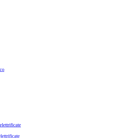
ico
lettrificate
lettrificate