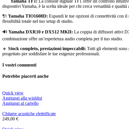
Yamaha TF1:
La console digitale TF1 offre un controllo intuitivo 
dispositivi Yamaha, è la scelta ideale per chi cerca versatilità e qualit
🔌
Yamaha TIO1608D:
Espandi le tue opzioni di connettività con i
flessibilità totale nel tuo setup di studio.
🔊
Yamaha DXR10 e DXS12 MKII:
La coppia di diffusori attivi 
combinazione offre un’esperienza audio completa per il tuo studio.
🔹
Stock completo, prestazioni impeccabili:
Tutti gli elementi sono 
progettato per soddisfare le tue esigenze professionali.
I vostri commenti
Potrebbe piacerti anche
Quick view
Aggiungi alla wishlist
Aggiungi al carrello
Chitarre acustiche elettrificate
249,00
€