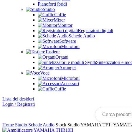
Pianoforti ibridi
Studio
Cuffie
Mixer
Monitor
Registratori digitali
Schede Audio
Software
Microfoni
Tastiere
Organi
Sintetizzatori e mo
Arranger
Voce
Microfoni
Accessori
Cuffie
Lista dei desideri
Login / Registrati
Cerca
prodotti...
Home
Studio
Schede Audio
Stock Studio YAMAHA TF1+YAMAH