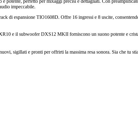
e potente, perfetto per mixaggi precisi e dettagliati. Con preamplificatori 
à audio impeccabile.
l rack di espansione TIO1608D. Offre 16 ingressi e 8 uscite, consentend
DXR10 e il subwoofer DXS12 MKII forniscono un suono potente e cristalli
nuovi, sigillati e pronti per offrirti la massima resa sonora. Sia che tu