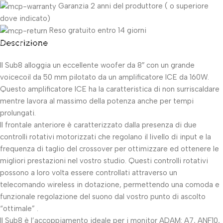
Garanzia 2 anni del produttore ( o superiore
dove indicato)
Reso gratuito entro 14 giorni
Descrizione
Unbeatable offers
Black Friday Blowout!
Il Sub8 alloggia un eccellente woofer da 8″ con un grande
voicecoil da 50 mm pilotato da un amplificatore ICE da 160W.
Questo amplificatore ICE ha la caratteristica di non surriscaldare
mentre lavora al massimo della potenza anche per tempi
prolungati.
Il frontale anteriore è caratterizzato dalla presenza di due
controlli rotativi motorizzati che regolano il livello di input e la
frequenza di taglio del crossover per ottimizzare ed ottenere le
migliori prestazioni nel vostro studio. Questi controlli rotativi
possono a loro volta essere controllati attraverso un
telecomando wireless in dotazione, permettendo una comoda e
funzionale regolazione del suono dal vostro punto di ascolto
“ottimale” .
Il Sub8 è l’accoppiamento ideale per i monitor ADAM: A7, ANF10,